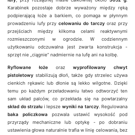
Karabinek pozostaje dobrze wyważony między ręką
podpierającą łoże a barkiem, co pomaga w płynnym
prowadzeniu lufy przy
celowaniu do tarczy
oraz przy
przejściach między kilkoma celami reaktywnymi
rozmieszczonymi w ogrodzie. W codziennym
użytkowaniu odczuwalna jest zwarta konstrukcja -
sprzęt nie „ciągnie” nadmiernie na lufę ani na kolbę.
Ryflowane łoże
oraz
wyprofilowany chwyt
pistoletowy
stabilizują dłoń, także gdy strzelec używa
cienkich rękawic lub dłonie są lekko wilgotne. Dzięki
temu po każdym przeładowaniu łatwo odtworzyć ten
sam układ palców, co przekłada się na powtarzalny
skład do strzału
i lepsze
wyniki na tarczy
. Regulowana
baka policzkowa
pozwala ustawić wysokość pod
przyrządy mechaniczne lub optykę - po dobraniu
ustawienia głowa naturalnie trafia w linię celowania, bez