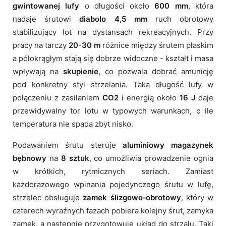
gwintowanej lufy
o długości około
600 mm
, która
nadaje śrutowi
diabolo 4,5 mm
ruch obrotowy
stabilizujący lot na dystansach rekreacyjnych. Przy
pracy na tarczy
20-30 m
różnice między śrutem płaskim
a półokrągłym stają się dobrze widoczne - kształt i masa
wpływają na
skupienie
, co pozwala dobrać amunicję
pod konkretny styl strzelania. Taka długość lufy w
połączeniu z zasilaniem
CO2
i energią około
16 J
daje
przewidywalny tor lotu w typowych warunkach, o ile
temperatura nie spada zbyt nisko.
Podawaniem śrutu steruje
aluminiowy magazynek
bębnowy
na
8 sztuk
, co umożliwia prowadzenie ognia
w krótkich, rytmicznych seriach. Zamiast
każdorazowego wpinania pojedynczego śrutu w lufę,
strzelec obsługuje
zamek ślizgowo‑obrotowy
, który w
czterech wyraźnych fazach pobiera kolejny śrut, zamyka
zamek, a następnie przygotowuje układ do strzału. Taki