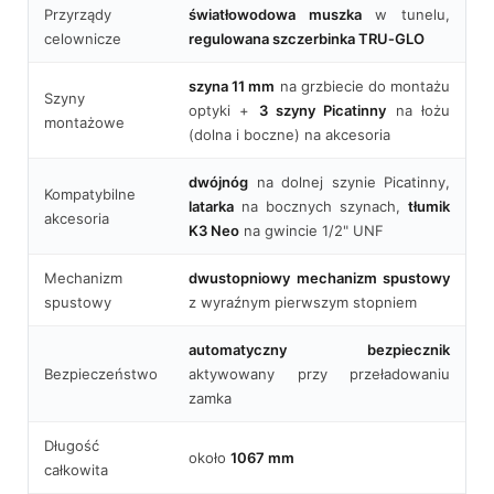
Przyrządy
światłowodowa muszka
w tunelu,
celownicze
regulowana szczerbinka TRU‑GLO
szyna 11 mm
na grzbiecie do montażu
Szyny
optyki +
3 szyny Picatinny
na łożu
montażowe
(dolna i boczne) na akcesoria
dwójnóg
na dolnej szynie Picatinny,
Kompatybilne
latarka
na bocznych szynach,
tłumik
akcesoria
K3 Neo
na gwincie 1/2" UNF
Mechanizm
dwustopniowy mechanizm spustowy
spustowy
z wyraźnym pierwszym stopniem
automatyczny bezpiecznik
Bezpieczeństwo
aktywowany przy przeładowaniu
zamka
Długość
około
1067 mm
całkowita