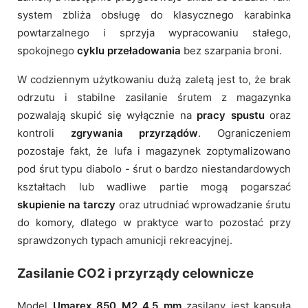
system zbliża obsługę do klasycznego karabinka
powtarzalnego i sprzyja wypracowaniu stałego,
spokojnego
cyklu przeładowania
bez szarpania broni.
W codziennym użytkowaniu dużą zaletą jest to, że brak
odrzutu i stabilne zasilanie śrutem z magazynka
pozwalają skupić się wyłącznie na
pracy spustu
oraz
kontroli
zgrywania przyrządów
. Ograniczeniem
pozostaje fakt, że lufa i magazynek zoptymalizowano
pod śrut typu diabolo - śrut o bardzo niestandardowych
kształtach lub wadliwe partie mogą pogarszać
skupienie na tarczy
oraz utrudniać wprowadzanie śrutu
do komory, dlatego w praktyce warto pozostać przy
sprawdzonych typach amunicji rekreacyjnej.
Zasilanie CO2 i przyrządy celownicze
Model
Umarex 850 M2 4,5 mm
zasilany jest kapsułą