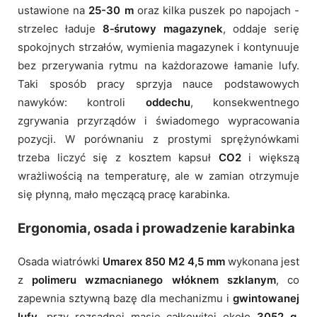
ustawione na
25-30 m
oraz kilka puszek po napojach -
strzelec ładuje
8‑śrutowy magazynek
, oddaje serię
spokojnych strzałów, wymienia magazynek i kontynuuje
bez przerywania rytmu na każdorazowe łamanie lufy.
Taki sposób pracy sprzyja nauce podstawowych
nawyków: kontroli
oddechu
, konsekwentnego
zgrywania przyrządów i świadomego wypracowania
pozycji. W porównaniu z prostymi sprężynówkami
trzeba liczyć się z kosztem kapsuł
CO2
i większą
wrażliwością na temperaturę, ale w zamian otrzymuje
się płynną, mało męczącą pracę karabinka.
Ergonomia, osada i prowadzenie karabinka
Osada wiatrówki
Umarex 850 M2 4,5 mm
wykonana jest
z
polimeru wzmacnianego włóknem szklanym
, co
zapewnia sztywną bazę dla mechanizmu i
gwintowanej
lufy
, przy rozsądnej masie całkowitej około
3052 g
.