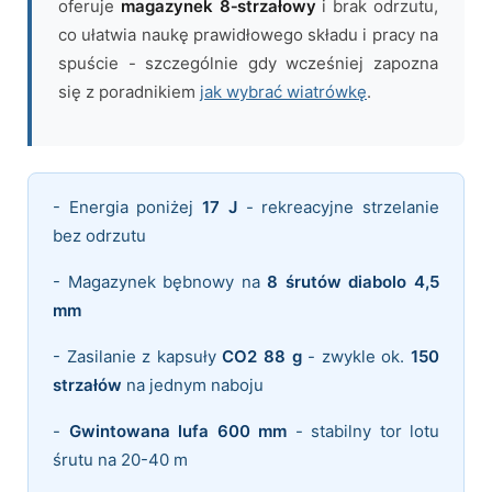
oferuje
magazynek 8‑strzałowy
i brak odrzutu,
co ułatwia naukę prawidłowego składu i pracy na
spuście - szczególnie gdy wcześniej zapozna
się z poradnikiem
jak wybrać wiatrówkę
.
- Energia poniżej
17 J
- rekreacyjne strzelanie
bez odrzutu
- Magazynek bębnowy na
8 śrutów diabolo 4,5
mm
- Zasilanie z kapsuły
CO2 88 g
- zwykle ok.
150
strzałów
na jednym naboju
-
Gwintowana lufa 600 mm
- stabilny tor lotu
śrutu na 20-40 m