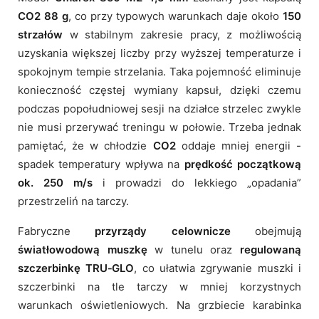
CO2 88 g
, co przy typowych warunkach daje około
150
strzałów
w stabilnym zakresie pracy, z możliwością
uzyskania większej liczby przy wyższej temperaturze i
spokojnym tempie strzelania. Taka pojemność eliminuje
konieczność częstej wymiany kapsuł, dzięki czemu
podczas popołudniowej sesji na działce strzelec zwykle
nie musi przerywać treningu w połowie. Trzeba jednak
pamiętać, że w chłodzie
CO2
oddaje mniej energii -
spadek temperatury wpływa na
prędkość początkową
ok. 250 m/s
i prowadzi do lekkiego „opadania”
przestrzeliń na tarczy.
Fabryczne
przyrządy celownicze
obejmują
światłowodową muszkę
w tunelu oraz
regulowaną
szczerbinkę TRU‑GLO
, co ułatwia zgrywanie muszki i
szczerbinki na tle tarczy w mniej korzystnych
warunkach oświetleniowych. Na grzbiecie karabinka