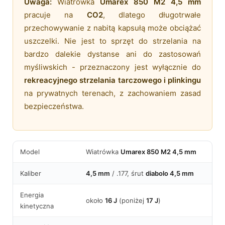
Uwaga:
Wiatrówka
Umarex 850 M2 4,5 mm
pracuje na
CO2
, dlatego długotrwałe
przechowywanie z nabitą kapsułą może obciążać
uszczelki. Nie jest to sprzęt do strzelania na
bardzo dalekie dystanse ani do zastosowań
myśliwskich - przeznaczony jest wyłącznie do
rekreacyjnego strzelania tarczowego i plinkingu
na prywatnych terenach, z zachowaniem zasad
bezpieczeństwa.
Model
Wiatrówka
Umarex 850 M2 4,5 mm
Kaliber
4,5 mm
/ .177, śrut
diabolo 4,5 mm
Energia
około
16 J
(poniżej
17 J
)
kinetyczna