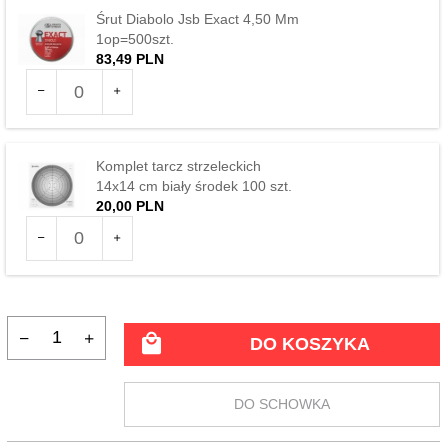
Śrut Diabolo Jsb Exact 4,50 Mm
1op=500szt.
83,
49
PLN
Ilość
dla
produktu
35806
Komplet tarcz strzeleckich
14x14 cm biały środek 100 szt.
20,
00
PLN
Ilość
dla
produktu
112138
DO KOSZYKA
DO SCHOWKA