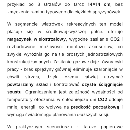
przykład po 8 strzałów do tarcz
14x14 cm
, bez
zmęczenia ramion typowego dla ciężkich sprężynówek.
W segmencie wiatrówek rekreacyjnych ten model
plasuje się w środkowej-wyższej półce: oferuje
magazynek wielostrzałowy
, wygodne zasilanie
CO2
i
rozbudowane możliwości montażu akcesoriów, co
zwykle wyróżnia go na tle prostych jednostrzałowych
konstrukcji łamanych. Zasilanie gazowe daje równy cykl
pracy - brak sprężyny głównej eliminuje szarpnięcie w
chwili strzału, dzięki czemu łatwiej utrzymać
powtarzalny skład
i kontrolować
czyste ściągnięcie
spustu
. Ograniczeniem jest zależność wydajności od
temperatury otoczenia: w chłodniejsze dni
CO2
oddaje
mniej energii, co wpływa na
prędkość początkową
i
wymaga świadomego planowania dłuższych sesji.
W praktycznym scenariuszu - tarcze papierowe