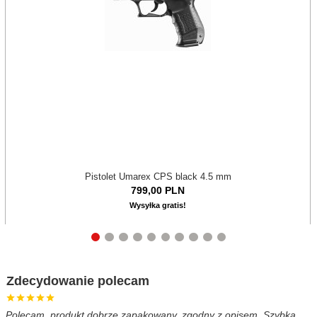
Pistolet Umarex CPS black 4.5 mm
799,
00
PLN
Wysyłka gratis!
Zdecydowanie polecam
Polecam, produkt dobrze zapakowany, zgodny z opisem. Szybka
B