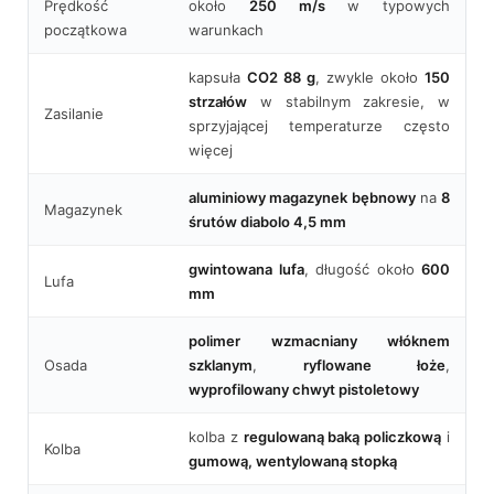
Prędkość
około
250 m/s
w typowych
początkowa
warunkach
kapsuła
CO2 88 g
, zwykle około
150
strzałów
w stabilnym zakresie, w
Zasilanie
sprzyjającej temperaturze często
więcej
aluminiowy magazynek bębnowy
na
8
Magazynek
śrutów diabolo 4,5 mm
gwintowana lufa
, długość około
600
Lufa
mm
polimer wzmacniany włóknem
Osada
szklanym
,
ryflowane łoże
,
wyprofilowany chwyt pistoletowy
kolba z
regulowaną baką policzkową
i
Kolba
gumową, wentylowaną stopką