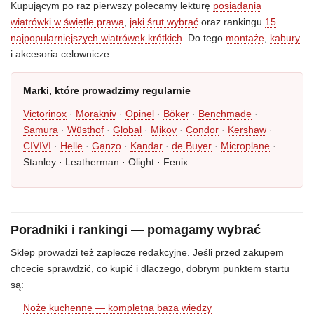
Kupującym po raz pierwszy polecamy lekturę
posiadania
wiatrówki w świetle prawa
,
jaki śrut wybrać
oraz rankingu
15
najpopularniejszych wiatrówek krótkich
. Do tego
montaże
,
kabury
i akcesoria celownicze.
Marki, które prowadzimy regularnie
Victorinox
·
Morakniv
·
Opinel
·
Böker
·
Benchmade
·
Samura
·
Wüsthof
·
Global
·
Mikov
·
Condor
·
Kershaw
·
CIVIVI
·
Helle
·
Ganzo
·
Kandar
·
de Buyer
·
Microplane
·
Stanley · Leatherman · Olight · Fenix.
Poradniki i rankingi — pomagamy wybrać
Sklep prowadzi też zaplecze redakcyjne. Jeśli przed zakupem
chcecie sprawdzić, co kupić i dlaczego, dobrym punktem startu
są:
Noże kuchenne — kompletna baza wiedzy