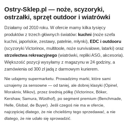
Ostry-Sklep.pl — noże, scyzoryki,
ostrzałki, sprzęt outdoor i wiatrówki
Działamy od 2010 roku. W ofercie mamy kilka tysięcy
produktów z trzech głównych światów:
kuchni
(noże szefa
kuchni, japońskie, zestawy, patelnie, młynki),
EDC i outdooru
(scyzoryki Victorinox, multitoole, noże survivalowe, latarki) oraz
strzelectwa rekreacyjnego
(wiatrówki, repliki ASG, akcesoria).
Większość pozycji wysyłamy z magazynu w 24 godziny, a
zamówienia od 300 zł jadą z darmowym kurierem.
Nie udajemy supermarketu. Prowadzimy marki, które sami
uznajemy za sensowne — od taniej, ale dobrej klasyki (Opinel,
Morakniv, Mikov), przez średnią półkę (Victorinox, Böker,
Kershaw, Samura, Wüsthof), po segment premium (Benchmade,
Helle, Global, de Buyer). Jeśli czegoś nie ma w ofercie,
najczęściej dlatego, że nie chcieliśmy tego sprzedawać, a nie
dlatego, że nie udało się sprowadzić.