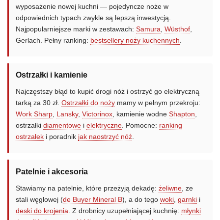
wyposażenie nowej kuchni — pojedyncze noże w
odpowiednich typach zwykle są lepszą inwestycją.
Najpopularniejsze marki w zestawach:
Samura
,
Wüsthof
,
Gerlach. Pełny ranking:
bestsellery noży kuchennych
.
Ostrzałki i kamienie
Najczęstszy błąd to kupić drogi nóż i ostrzyć go elektryczną
tarką za 30 zł.
Ostrzałki do noży
mamy w pełnym przekroju:
Work Sharp
,
Lansky
,
Victorinox
, kamienie wodne
Shapton
,
ostrzałki
diamentowe
i
elektryczne
. Pomocne:
ranking
ostrzałek
i poradnik
jak naostrzyć nóż
.
Patelnie i akcesoria
Stawiamy na patelnie, które przeżyją dekadę:
żeliwne
, ze
stali węglowej (
de Buyer Mineral B
), a do tego
woki
,
garnki
i
deski do krojenia
. Z drobnicy uzupełniającej kuchnię:
młynki