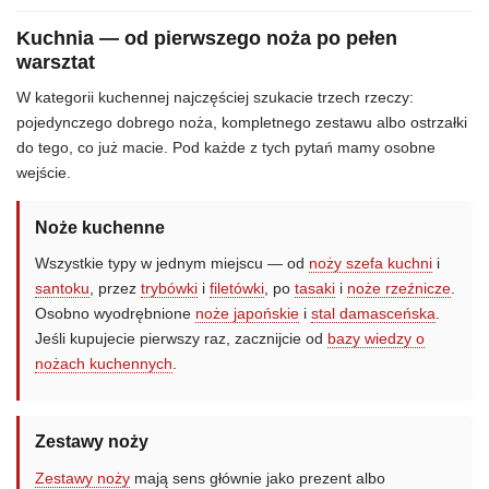
Kuchnia — od pierwszego noża po pełen
warsztat
W kategorii kuchennej najczęściej szukacie trzech rzeczy:
pojedynczego dobrego noża, kompletnego zestawu albo ostrzałki
do tego, co już macie. Pod każde z tych pytań mamy osobne
wejście.
Noże kuchenne
Wszystkie typy w jednym miejscu — od
noży szefa kuchni
i
santoku
, przez
trybówki
i
filetówki
, po
tasaki
i
noże rzeźnicze
.
Osobno wyodrębnione
noże japońskie
i
stal damasceńska
.
Jeśli kupujecie pierwszy raz, zacznijcie od
bazy wiedzy o
nożach kuchennych
.
Zestawy noży
Zestawy noży
mają sens głównie jako prezent albo