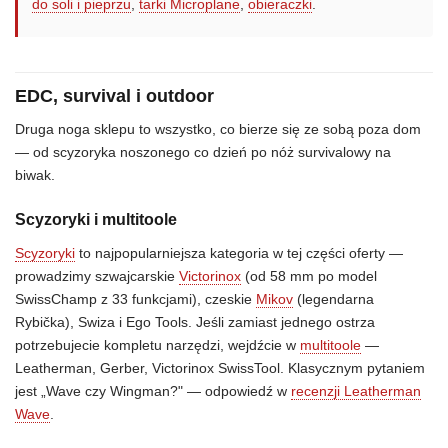
do soli i pieprzu
,
tarki Microplane
,
obieraczki
.
EDC, survival i outdoor
Druga noga sklepu to wszystko, co bierze się ze sobą poza dom
— od scyzoryka noszonego co dzień po nóż survivalowy na
biwak.
Scyzoryki i multitoole
Scyzoryki
to najpopularniejsza kategoria w tej części oferty —
prowadzimy szwajcarskie
Victorinox
(od 58 mm po model
SwissChamp z 33 funkcjami), czeskie
Mikov
(legendarna
Rybička), Swiza i Ego Tools. Jeśli zamiast jednego ostrza
potrzebujecie kompletu narzędzi, wejdźcie w
multitoole
—
Leatherman, Gerber, Victorinox SwissTool. Klasycznym pytaniem
jest „Wave czy Wingman?" — odpowiedź w
recenzji Leatherman
Wave
.