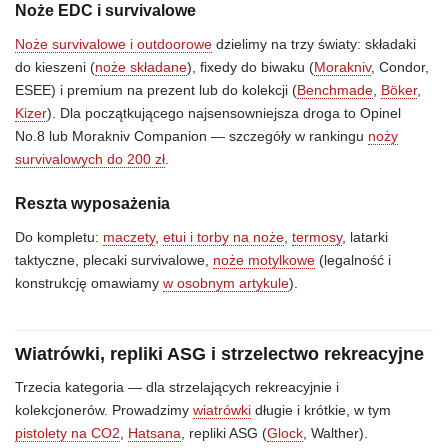
Noże EDC i survivalowe
Noże survivalowe i outdoorowe
dzielimy na trzy światy: składaki
do kieszeni (
noże składane
), fixedy do biwaku (
Morakniv
, Condor,
ESEE) i premium na prezent lub do kolekcji (
Benchmade
,
Böker
,
Kizer
). Dla początkującego najsensowniejsza droga to Opinel
No.8 lub Morakniv Companion — szczegóły w rankingu
noży
survivalowych do 200 zł
.
Reszta wyposażenia
Do kompletu:
maczety
,
etui i torby na noże
,
termosy
, latarki
taktyczne, plecaki survivalowe,
noże motylkowe
(legalność i
konstrukcję omawiamy
w osobnym artykule
).
Wiatrówki, repliki ASG i strzelectwo rekreacyjne
Trzecia kategoria — dla strzelających rekreacyjnie i
kolekcjonerów. Prowadzimy
wiatrówki
długie i krótkie, w tym
pistolety na CO2
,
Hatsana
, repliki ASG (
Glock
, Walther).