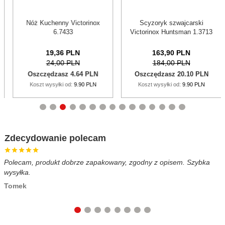
ictorinox
Scyzoryk szwajcarski
Victorinox Etui S
3
Victorinox Huntsman 1.3713
Czarne 4.052
LN
163,
90
PLN
87,
12
PL
PLN
184,00 PLN
99,00 PL
4.64 PLN
Oszczędzasz 20.10 PLN
Oszczędzasz 11.
:
9.90 PLN
Koszt wysyłki od:
9.90 PLN
Koszt wysyłki od:
9.
Zdecydowanie polecam
Polecam, produkt dobrze zapakowany, zgodny z opisem. Szybka
B
wysyłka.
c
Tomek