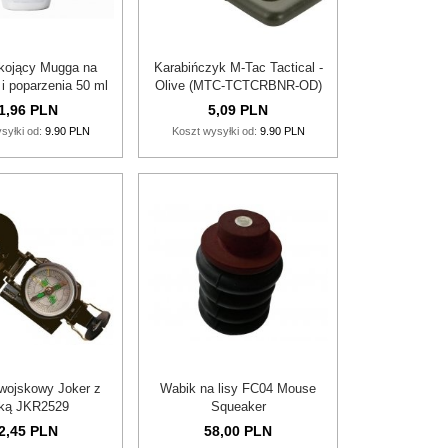
kojący Mugga na
Karabińczyk M-Tac Tactical -
i poparzenia 50 ml
Olive (MTC-TCTCRBNR-OD)
1,
96
PLN
5,
09
PLN
syłki od:
9.90 PLN
Koszt wysyłki od:
9.90 PLN
wojskowy Joker z
Wabik na lisy FC04 Mouse
ijką JKR2529
Squeaker
2,
45
PLN
58,
00
PLN