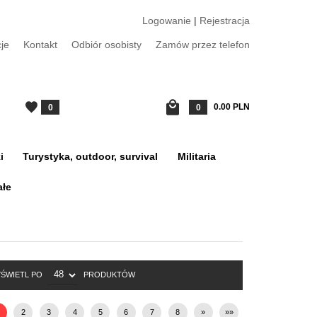
Logowanie
|
Rejestracja
je
Kontakt
Odbiór osobisty
Zamów przez telefon
0.00
PLN
0
0
i
Turystyka, outdoor, survival
Militaria
ałe
POP
ŚWIETL PO
PRODUKTÓW
2
3
4
5
6
7
8
»
»»