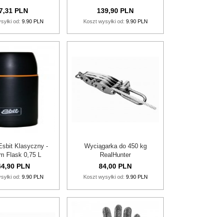
7,
31
PLN
139,
90
PLN
syłki od:
9.90 PLN
Koszt wysyłki od:
9.90 PLN
sbit Klasyczny -
Wyciągarka do 450 kg
m Flask 0,75 L
RealHunter
4,
90
PLN
84,
00
PLN
syłki od:
9.90 PLN
Koszt wysyłki od:
9.90 PLN