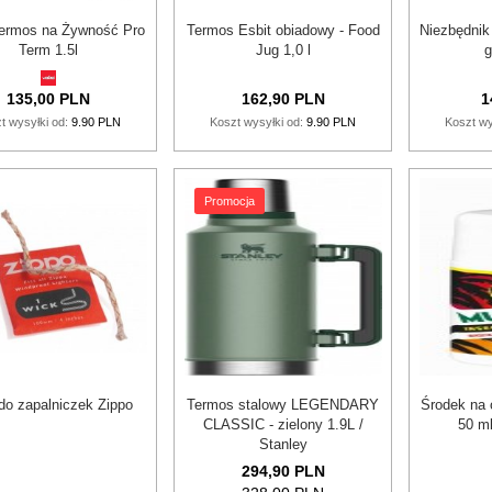
Termos na Żywność Pro
Termos Esbit obiadowy - Food
Niezbędnik
Term 1.5l
Jug 1,0 l
135,
00
PLN
162,
90
PLN
1
t wysyłki od:
9.90 PLN
Koszt wysyłki od:
9.90 PLN
Koszt wy
Promocja
do zapalniczek Zippo
Termos stalowy LEGENDARY
Środek na
CLASSIC - zielony 1.9L /
50 m
Stanley
294,
90
PLN