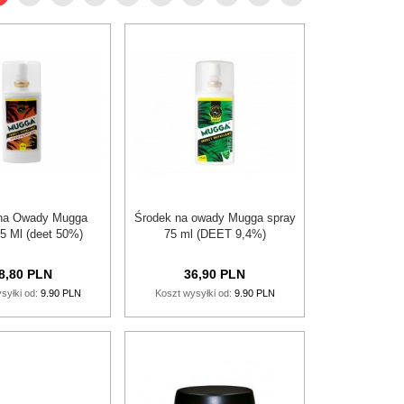
na Owady Mugga
Środek na owady Mugga spray
5 Ml (deet 50%)
75 ml (DEET 9,4%)
8,
80
PLN
36,
90
PLN
syłki od:
9.90 PLN
Koszt wysyłki od:
9.90 PLN