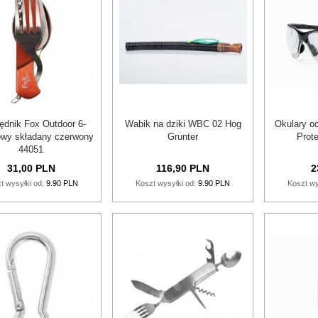
ędnik Fox Outdoor 6-
Wabik na dziki WBC 02 Hog
Okulary o
owy składany czerwony
Grunter
Prot
44051
31,
00
PLN
116,
90
PLN
2
t wysyłki od:
9.90 PLN
Koszt wysyłki od:
9.90 PLN
Koszt wy