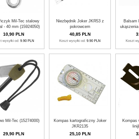
ńczyk Mil-Tec stalowy
Niezbędnik Joker JKR53 z
Balsam 
l - 40 mm (15924050)
pokrowcem
ukąszenia 
10,
90
PLN
40,
85
PLN
3
t wysyłki od:
9.90 PLN
Koszt wysyłki od:
9.90 PLN
Koszt wy
wo Mil-Tec (15274000)
Kompas kartograficzny Joker
Kompas 
JKR2135
lin
29,
90
PLN
25,
10
PLN
3