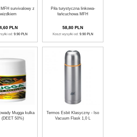
 MFH survivalowy z
Piła turystyczna linkowa-
gwizdkiem
łańcuchowa MFH
4,
60
PLN
58,
80
PLN
syłki od:
9.90 PLN
Koszt wysyłki od:
9.90 PLN
 owady Mugga kulka
Termos Esbit Klasyczny - Iso
l (DEET 50%)
Vacuum Flask 1,0 L