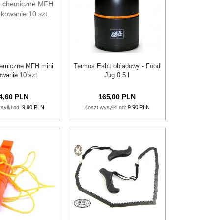
hemiczne MFH mini
Termos Esbit obiadowy - Food
wanie 10 szt.
Jug 0,5 l
4,
60
PLN
165,
00
PLN
syłki od:
9.90 PLN
Koszt wysyłki od:
9.90 PLN