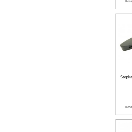
Kosz
Stopk
Kosz