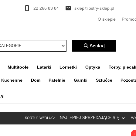
22 266 83 84
sklep@ostry-sklep.pl
O sklepie
Promoc
rcher
Szukaj
Multitoole
Latarki
Lornetki
Optyka
Torby, plecak
a Kuchenne
Dom
Patelnie
Garnki
Sztućce
Pozost
al
SORT
SORTUJ WEDŁUG:
WY
1