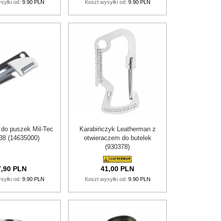
syłki od:
9.90 PLN
Koszt wysyłki od:
9.90 PLN
 do puszek Mil-Tec
Karabińczyk Leatherman z
38 (14635000)
otwieraczem do butelek
(930378)
,
90
PLN
41,
00
PLN
syłki od:
9.90 PLN
Koszt wysyłki od:
9.90 PLN