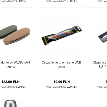
t wysyłki od:
9.90 PLN
Koszt wysyłki od:
9.90 PLN
Koszt wy
a do kolby WEGU-GFT
Oświetlenie chemiczne BCB
Otwieracz
czarna
zółte
US P
122,
00
PLN
10,
00
PLN
7
t wysyłki od:
9.90 PLN
Koszt wysyłki od:
9.90 PLN
Koszt wy