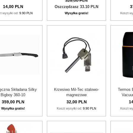
328,00 PLN
14,
00
PLN
3
Oszczędzasz 33.10 PLN
t wysyłki od:
9.90 PLN
Wysyłka gratis!
Koszt wy
Ręczna Składana Silky
Krzesiwo Mil-Tec stalowo-
Termos E
Bigboy 360-10
magnezowe
Vacuu
359,
00
PLN
32,
00
PLN
14
Wysyłka gratis!
Koszt wysyłki od:
9.90 PLN
Koszt wy