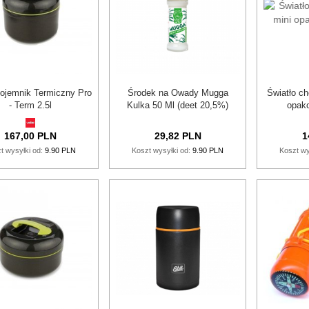
Pojemnik Termiczny Pro
Środek na Owady Mugga
Światło c
- Term 2.5l
Kulka 50 Ml (deet 20,5%)
opako
167,
00
PLN
29,
82
PLN
1
t wysyłki od:
9.90 PLN
Koszt wysyłki od:
9.90 PLN
Koszt wy