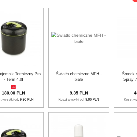
Pojemnik Termiczny Pro
Światło chemiczne MFH -
Środek 
- Term 4.0l
białe
Spray 7
180,
00
PLN
9,
35
PLN
4
t wysyłki od:
9.90 PLN
Koszt wysyłki od:
9.90 PLN
Koszt wy