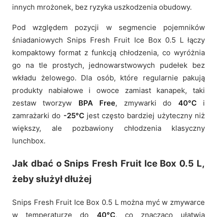
innych mrożonek, bez ryzyka uszkodzenia obudowy.
Pod względem pozycji w segmencie pojemników
śniadaniowych Snips Fresh Fruit Ice Box 0.5 L łączy
kompaktowy format z funkcją chłodzenia, co wyróżnia
go na tle prostych, jednowarstwowych pudełek bez
wkładu żelowego. Dla osób, które regularnie pakują
produkty nabiałowe i owoce zamiast kanapek, taki
zestaw tworzyw
BPA Free
, zmywarki do
40°C
i
zamrażarki do
-25°C
jest często bardziej użyteczny niż
większy, ale pozbawiony chłodzenia klasyczny
lunchbox.
Jak dbać o Snips Fresh Fruit Ice Box 0.5 L,
żeby służył dłużej
Snips Fresh Fruit Ice Box 0.5 L można myć w zmywarce
w temperaturze do
40°C
, co znacząco ułatwia