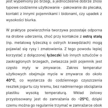
jest wypełniony po brzegi, a jednocześnie dobrze znosi
typowe codzienne użytkowanie - pakowanie do plecaka,
kontakt z innymi pojemnikami i bidonami, czy upadek z
wysokości biurka.
W praktyce powierzchnia tworzywa pozostaje odporna
na drobne uderzenia, choć przy kontakcie z
ostrą stalą
(np. metalową łyżeczką o ostrych krawędziach) mogą
pojawiać się rysy i zmatowienia. Z tego powodu lepiej
korzystać z dołączonej
łyżeczki
lub innych sztućców o
zaokrąglonych brzegach, zwłaszcza jeśli pojemnik jest
często myty w zmywarce. Zakres temperatur
użytkowych obejmuje mycie w zmywarce do około
40°C
, co wystarcza do codziennego czyszczenia
resztek jogurtu czy kremu, bez nadmiernego obciążania
plastiku wysoką temperaturą. Wkład żelowy
przystosowany jest do zamrażania do
-25°C
, dzięki
czemu można go regularnie trzymać w zamrażarce obok