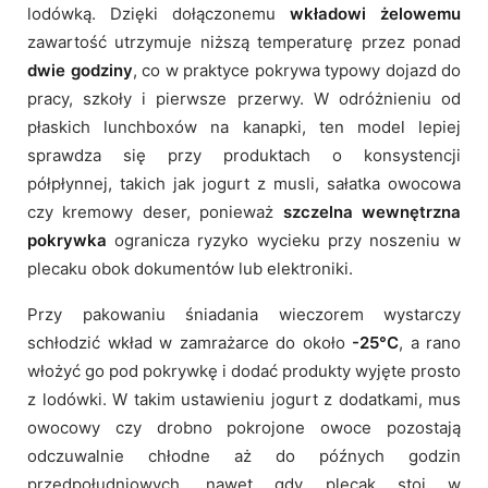
lodówką. Dzięki dołączonemu
wkładowi żelowemu
zawartość utrzymuje niższą temperaturę przez ponad
dwie godziny
, co w praktyce pokrywa typowy dojazd do
pracy, szkoły i pierwsze przerwy. W odróżnieniu od
płaskich lunchboxów na kanapki, ten model lepiej
sprawdza się przy produktach o konsystencji
półpłynnej, takich jak jogurt z musli, sałatka owocowa
czy kremowy deser, ponieważ
szczelna wewnętrzna
pokrywka
ogranicza ryzyko wycieku przy noszeniu w
plecaku obok dokumentów lub elektroniki.
Przy pakowaniu śniadania wieczorem wystarczy
schłodzić wkład w zamrażarce do około
-25°C
, a rano
włożyć go pod pokrywkę i dodać produkty wyjęte prosto
z lodówki. W takim ustawieniu jogurt z dodatkami, mus
owocowy czy drobno pokrojone owoce pozostają
odczuwalnie chłodne aż do późnych godzin
przedpołudniowych, nawet gdy plecak stoi w