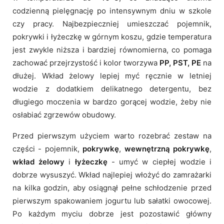
codzienną pielęgnację po intensywnym dniu w szkole
czy pracy. Najbezpieczniej umieszczać pojemnik,
pokrywki i łyżeczkę w górnym koszu, gdzie temperatura
jest zwykle niższa i bardziej równomierna, co pomaga
zachować przejrzystość i kolor tworzywa
PP, PST, PE
na
dłużej. Wkład żelowy lepiej myć ręcznie w letniej
wodzie z dodatkiem delikatnego detergentu, bez
długiego moczenia w bardzo gorącej wodzie, żeby nie
osłabiać zgrzewów obudowy.
Przed pierwszym użyciem warto rozebrać zestaw na
części - pojemnik,
pokrywkę
,
wewnętrzną pokrywkę
,
wkład żelowy
i
łyżeczkę
- umyć w ciepłej wodzie i
dobrze wysuszyć. Wkład najlepiej włożyć do zamrażarki
na kilka godzin, aby osiągnął pełne schłodzenie przed
pierwszym spakowaniem jogurtu lub sałatki owocowej.
Po każdym myciu dobrze jest pozostawić główny