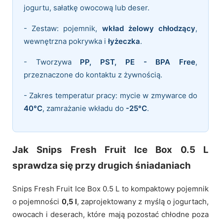
jogurtu, sałatkę owocową lub deser.
- Zestaw: pojemnik,
wkład żelowy chłodzący
,
wewnętrzna pokrywka i
łyżeczka
.
- Tworzywa
PP, PST, PE - BPA Free
,
przeznaczone do kontaktu z żywnością.
- Zakres temperatur pracy: mycie w zmywarce do
40°C
, zamrażanie wkładu do
-25°C
.
Jak Snips Fresh Fruit Ice Box 0.5 L
sprawdza się przy drugich śniadaniach
Snips Fresh Fruit Ice Box 0.5 L to kompaktowy pojemnik
o pojemności
0,5 l
, zaprojektowany z myślą o jogurtach,
owocach i deserach, które mają pozostać chłodne poza