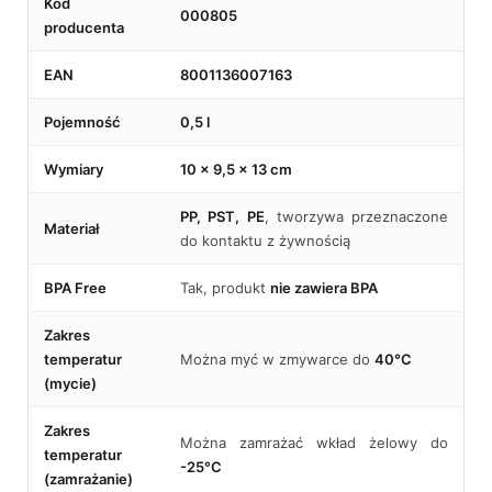
Kod
000805
producenta
EAN
8001136007163
Pojemność
0,5 l
Wymiary
10 x 9,5 x 13 cm
PP, PST, PE
, tworzywa przeznaczone
Materiał
do kontaktu z żywnością
BPA Free
Tak, produkt
nie zawiera BPA
Zakres
temperatur
Można myć w zmywarce do
40°C
(mycie)
Zakres
Można zamrażać wkład żelowy do
temperatur
-25°C
(zamrażanie)