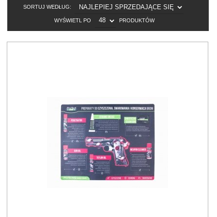
SORT
SORTUJ WEDŁUG:
POP
WYŚWIETL PO
PRODUKTÓW