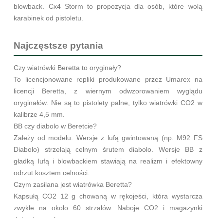
blowback. Cx4 Storm to propozycja dla osób, które wolą
karabinek od pistoletu.
Najczęstsze pytania
Czy wiatrówki Beretta to oryginały?
To licencjonowane repliki produkowane przez Umarex na
licencji Beretta, z wiernym odwzorowaniem wyglądu
oryginałów. Nie są to pistolety palne, tylko wiatrówki CO2 w
kalibrze 4,5 mm.
BB czy diabolo w Beretcie?
Zależy od modelu. Wersje z lufą gwintowaną (np. M92 FS
Diabolo) strzelają celnym śrutem diabolo. Wersje BB z
gładką lufą i blowbackiem stawiają na realizm i efektowny
odrzut kosztem celności.
Czym zasilana jest wiatrówka Beretta?
Kapsułą CO2 12 g chowaną w rękojeści, która wystarcza
zwykle na około 60 strzałów. Naboje CO2 i magazynki