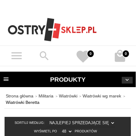
0
0
PRODUKTY
Strona główna
Militaria
Wiatrówki
Wiatrówki wg marek
Wiatrówki Beretta
SORT
SORTUJ WEDŁUG:
POP
WYŚWIETL PO
PRODUKTÓW