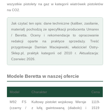
wszystkie pistolety na gaz w kategorii
wiatrówek pistoletów
na CO2
.
Jak czytać ten opis:
dane techniczne (kaliber, zasilanie,
materiał) pochodzą ze specyfikacji producenta Umarex
/ Beretta. Oceny i rekomendacje to opracowanie
redakcji oparte na praktyce sprzedaży. Treść
przygotowuje
Damian Maciejewski
, właściciel Ostry-
Sklep.pl, praktyk kategorii od 2010 r. Aktualizacja:
Czerwiec 2026.
Modele Beretta w naszej ofercie
Model
Charakter
Cena
M92 FS
Kultowy pistolet wojskowy. Wersje
1119-
(czarny /
z lufą gwintowaną (diabolo) i
1519