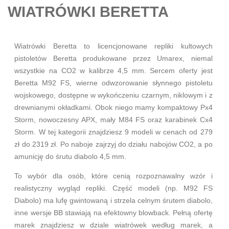
WIATRÓWKI BERETTA
Wiatrówki Beretta to licencjonowane repliki kultowych
pistoletów Beretta produkowane przez Umarex, niemal
wszystkie na CO2 w kalibrze 4,5 mm. Sercem oferty jest
Beretta M92 FS
, wierne odwzorowanie słynnego pistoletu
wojskowego, dostępne w wykończeniu czarnym, niklowym i z
drewnianymi okładkami. Obok niego mamy kompaktowy Px4
Storm, nowoczesny APX, mały M84 FS oraz karabinek Cx4
Storm. W tej kategorii znajdziesz 9 modeli w cenach od 279
zł do 2319 zł. Po naboje zajrzyj do działu
nabojów CO2
, a po
amunicję do
śrutu diabolo 4,5 mm
.
To wybór dla osób, które cenią rozpoznawalny wzór i
realistyczny wygląd repliki. Część modeli (np. M92 FS
Diabolo) ma lufę gwintowaną i strzela celnym śrutem diabolo,
inne wersje BB stawiają na efektowny blowback. Pełną ofertę
marek znajdziesz w dziale
wiatrówek według marek
, a