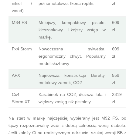
nikiel /
pełnometalowe. Ikona repliki.
zł
wood)
M84 FS
Mniejszy, kompaktowy pistolet
609
kieszonkowy. Lżejszy wstęp w
zł
markę.
Px4 Storm
Nowoczesna sylwetka,
609
ergonomiczny chwyt. Popularny
zł
model służbowy.
APX
Najnowsza konstrukcja Beretty,
559
metalowy zamek, CO2.
zł
Cx4
Karabinek na CO2, dłuższa lufa i
2319
Storm XT
większy zasięg niż pistolety.
zł
Na start w markę najczęściej wybierany jest M92 FS, bo
łączy rozpoznawalny wzór z dobrą celnością wersji diabolo.
Jeśli zależy Ci na realistycznym odrzucie, szukaj wersji BB z