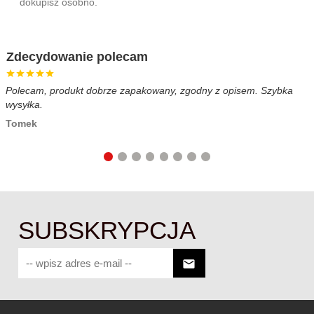
dokupisz osobno.
Zdecydowanie polecam
Polecam, produkt dobrze zapakowany, zgodny z opisem. Szybka
B
wysyłka.
c
Tomek
SUBSKRYPCJA