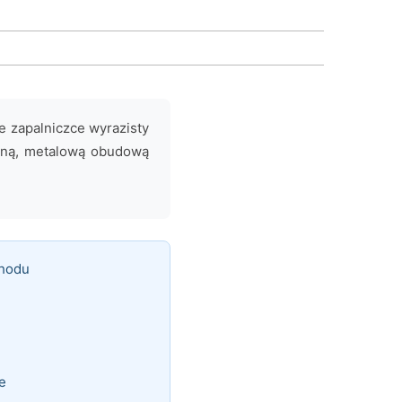
je zapalniczce wyrazisty
zną, metalową obudową
chodu
e