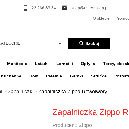
22 266 83 84
sklep@ostry-sklep.pl
O sklepie
Promoc
rcher
Szukaj
Multitoole
Latarki
Lornetki
Optyka
Torby, plecak
a Kuchenne
Dom
Patelnie
Garnki
Sztućce
Pozost
l
Zapalniczki
Zapalniczka Zippo Rewolwery
Zapalniczka Zippo 
Producent:
Zippo