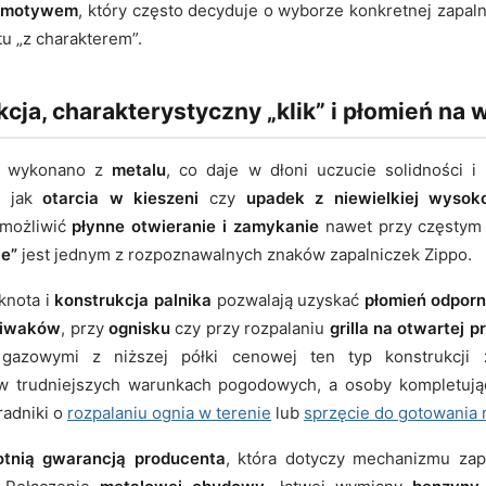
m motywem
, który często decyduje o wyborze konkretnej zapal
u „z charakterem”.
ja, charakterystyczny „klik” i płomień na w
wykonano z
metalu
, co daje w dłoni uczucie solidności i
h jak
otarcia w kieszeni
czy
upadek z niewielkiej wysok
umożliwić
płynne otwieranie i zamykanie
nawet przy częstym 
ie”
jest jednym z rozpoznawalnych znaków zapalniczek Zippo.
knota i
konstrukcja palnika
pozwalają uzyskać
płomień odpor
iwaków
, przy
ognisku
czy przy rozpalaniu
grilla na otwartej p
 gazowymi z niższej półki cenowej ten typ konstrukcji
 w trudniejszych warunkach pogodowych, a osoby kompletu
radniki o
rozpalaniu ognia w terenie
lub
sprzęcie do gotowania 
tnią gwarancją producenta
, która dotyczy mechanizmu zapa