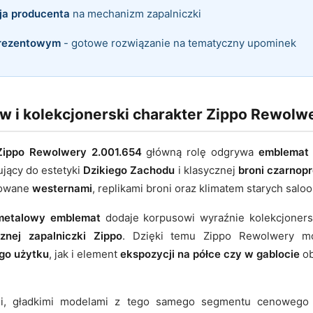
ja producenta
na mechanizm zapalniczki
prezentowym
- gotowe rozwiązanie na tematyczny upominek
 i kolekcjonerski charakter Zippo Rewolwe
 Zippo Rewolwery 2.001.654
główną rolę odgrywa
emblemat
ujący do estetyki
Dzikiego Zachodu
i klasycznej
broni czarnop
sowane
westernami
, replikami broni oraz klimatem starych salo
metalowy emblemat
dodaje korpusowi wyraźnie kolekcjoners
znej zapalniczki Zippo
. Dzięki temu Zippo Rewolwery m
go użytku
, jak i element
ekspozycji na półce czy w gablocie
ob
i, gładkimi modelami z tego samego segmentu cenowego t