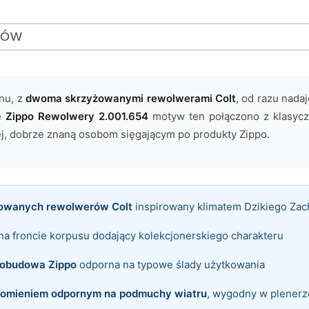
TÓW
nu, z
dwoma skrzyżowanymi rewolwerami Colt
, od razu nada
ie
Zippo Rewolwery 2.001.654
motyw ten połączono z klasyc
j, dobrze znaną osobom sięgającym po produkty Zippo.
owanych rewolwerów Colt
inspirowany klimatem Dzikiego Za
na froncie korpusu dodający kolekcjonerskiego charakteru
obudowa Zippo
odporna na typowe ślady użytkowania
łomieniem odpornym na podmuchy wiatru
, wygodny w plenerz