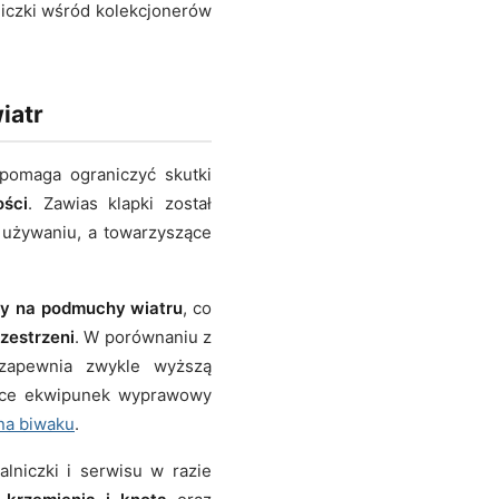
niczki wśród kolekcjonerów
iatr
 pomaga ograniczyć skutki
ości
. Zawias klapki został
używaniu, a towarzyszące
ny na podmuchy wiatru
, co
rzestrzeni
. W porównaniu z
 zapewnia zwykle wyższą
jące ekwipunek wyprawowy
na biwaku
.
lniczki i serwisu w razie