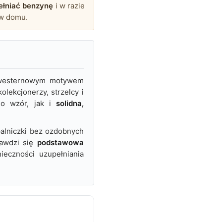
ełniać benzynę
i w razie
 w domu.
, westernowym motywem
olekcjonerzy, strzelcy i
no wzór, jak i
solidna,
palniczki bez ozdobnych
rawdzi się
podstawowa
eczności uzupełniania