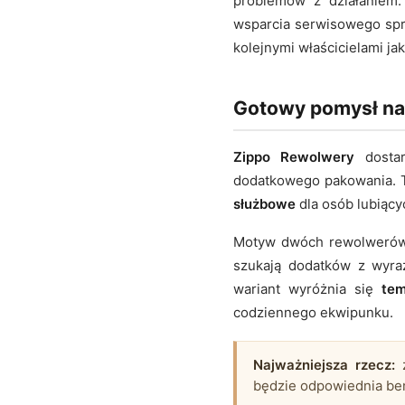
problemów z działaniem
wsparcia serwisowego spra
kolejnymi właścicielami ja
Gotowy pomysł na
Zippo Rewolwery
dostar
dodatkowego pakowania. T
służbowe
dla osób lubiący
Motyw dwóch rewolwer
szukają dodatków z wyra
wariant wyróżnia się
te
codziennego ekwipunku.
Najważniejsza rzecz:
z
będzie odpowiednia ben