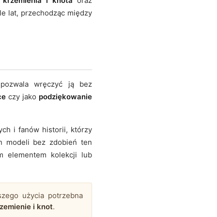
 krzemienia i knota
oraz
le lat, przechodząc między
 pozwala wręczyć ją bez
ce
czy jako
podziękowanie
h i fanów historii, którzy
h modeli bez zdobień ten
m elementem kolekcji lub
szego użycia potrzebna
zemienie i knot
.