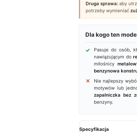
Druga sprawa:
aby utrz
potrzeby wymieniać
zu
Dla kogo ten mode
Pasuje do osób, k
nawiązującym do
r
miłośnicy
metalow
benzynowa konstr
Nie najlepszy wybó
motywów lub jedn
zapalniczka bez z
benzyny.
Specyfikacja