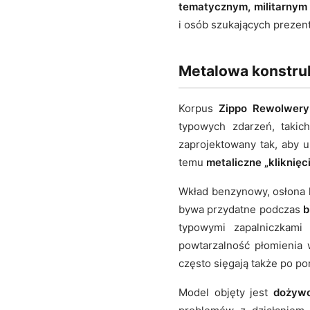
tematycznym, militarny
i osób szukających prezent
Metalowa konstrukc
Korpus
Zippo Rewolwery
typowych zdarzeń, takic
zaprojektowany tak, aby 
temu
metaliczne „kliknięc
Wkład benzynowy, osłona 
bywa przydatne podczas
b
typowymi zapalniczkami
powtarzalność płomienia
często sięgają także po po
Model objęty jest
dożywo