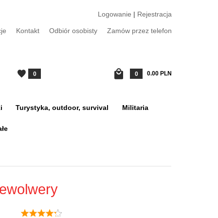
Logowanie
|
Rejestracja
je
Kontakt
Odbiór osobisty
Zamów przez telefon
0.00
PLN
0
0
i
Turystyka, outdoor, survival
Militaria
ałe
Rewolwery