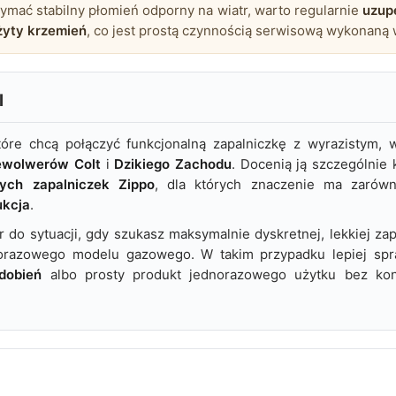
ymać stabilny płomień odporny na wiatr, warto regularnie
uzup
żyty krzemień
, co jest prostą czynnością serwisową wykonaną
l
tóre chcą połączyć funkcjonalną zapalniczkę z wyrazistym
ewolwerów Colt
i
Dzikiego Zachodu
. Docenią ją szczególnie k
ych zapalniczek Zippo
, dla których znaczenie ma zarów
ukcja
.
r do sytuacji, gdy szukasz maksymalnie dyskretnej, lekkiej za
orazowego modelu gazowego. W takim przypadku lepiej sp
dobień
albo prosty produkt jednorazowego użytku bez koni