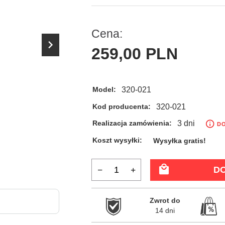
Cena:
259,
00
PLN
320-021
Model:
320-021
Kod producenta:
3 dni
Realizacja zamówienia:
DO
Koszt wysyłki:
Wysyłka gratis!
D
Zwrot do

14 dni