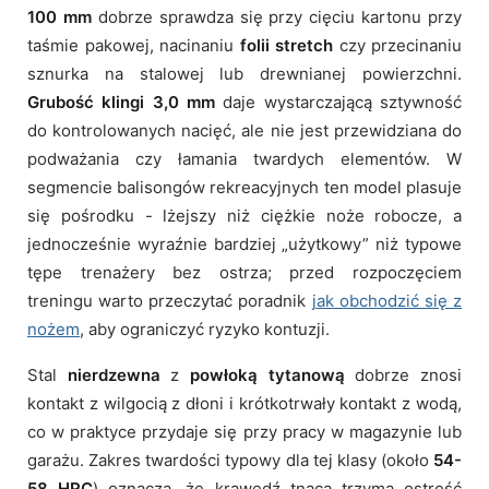
100 mm
dobrze sprawdza się przy cięciu kartonu przy
taśmie pakowej, nacinaniu
folii stretch
czy przecinaniu
sznurka na stalowej lub drewnianej powierzchni.
Grubość klingi 3,0 mm
daje wystarczającą sztywność
do kontrolowanych nacięć, ale nie jest przewidziana do
podważania czy łamania twardych elementów. W
segmencie balisongów rekreacyjnych ten model plasuje
się pośrodku - lżejszy niż ciężkie noże robocze, a
jednocześnie wyraźnie bardziej „użytkowy” niż typowe
tępe trenażery bez ostrza; przed rozpoczęciem
treningu warto przeczytać poradnik
jak obchodzić się z
nożem
, aby ograniczyć ryzyko kontuzji.
Stal
nierdzewna
z
powłoką tytanową
dobrze znosi
kontakt z wilgocią z dłoni i krótkotrwały kontakt z wodą,
co w praktyce przydaje się przy pracy w magazynie lub
garażu. Zakres twardości typowy dla tej klasy (około
54-
58 HRC
) oznacza, że krawędź tnąca trzyma ostrość