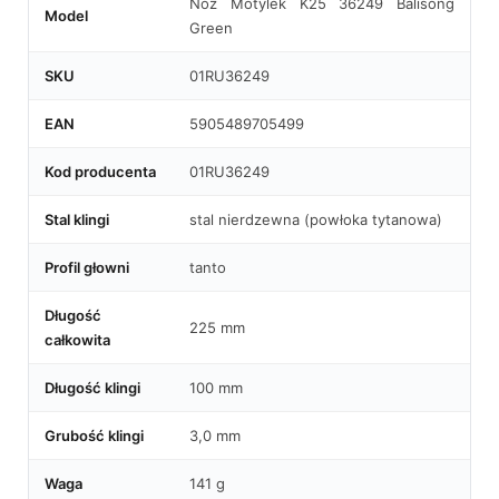
Nóż Motylek K25 36249 Balisong
Model
Green
SKU
01RU36249
EAN
5905489705499
Kod producenta
01RU36249
Stal klingi
stal nierdzewna (powłoka tytanowa)
Profil głowni
tanto
Długość
225 mm
całkowita
Długość klingi
100 mm
Grubość klingi
3,0 mm
Waga
141 g