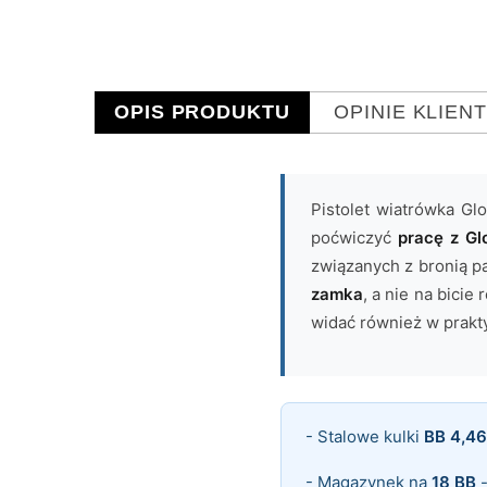
OPIS PRODUKTU
OPINIE KLIEN
Pistolet wiatrówka Gl
poćwiczyć
pracę z Gl
związanych z bronią p
zamka
, a nie na bici
widać również w prakt
- Stalowe kulki
BB 4,4
- Magazynek na
18 BB
-