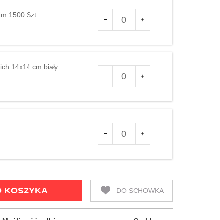
Ilość
Mm 1500 Szt.
dla
produktu
48046
kich 14x14 cm biały
Ilość
dla
produktu
112138
Ilość
)
dla
produktu
115963
O KOSZYKA
DO SCHOWKA