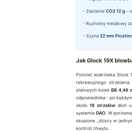
- Zasilanie
CO2 12 g
- 
- Ruchomy metalowy z
- Szyna
22 mm Picatin
Jak Glock 19X blowb
Pistolet wiatrówka Glock
rekreacyjnego strzelania
stalowych kulek
BB 4,46
odpowiednika - po każdym s
około
18 strzałów
dłoń u
systemie
DAO
. W porówna
skupione „dziury w jedny
kontroli chwytu.