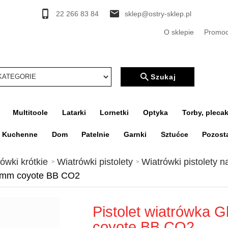
22 266 83 84
sklep@ostry-sklep.pl
O sklepie
Promoc
rcher
Szukaj
Multitoole
Latarki
Lornetki
Optyka
Torby, plecak
a Kuchenne
Dom
Patelnie
Garnki
Sztućce
Pozost
ówki krótkie
Wiatrówki pistolety
Wiatrówki pistolety 
5 mm coyote BB CO2
Pistolet wiatrówka 
coyote BB CO2