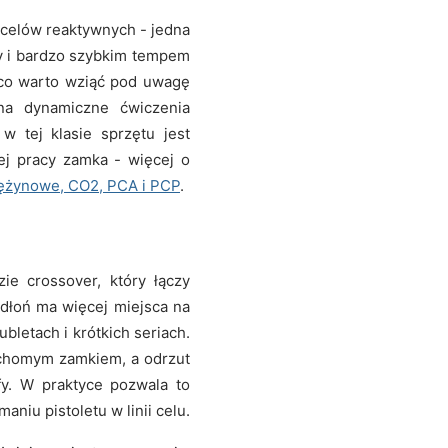
 celów reaktywnych - jedna
y i bardzo szybkim tempem
co warto wziąć pod uwagę
na dynamiczne ćwiczenia
 w tej klasie sprzętu jest
ej pracy zamka - więcej o
ężynowe, CO2, PCA i PCP
.
e crossover, który łączy
 dłoń ma więcej miejsca na
bletach i krótkich seriach.
ruchomym zamkiem, a odrzut
y. W praktyce pozwala to
iu pistoletu w linii celu.