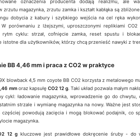
nowane oznaczenia producenta dodają realizmu, ale waż
 zrzutu magazynka, zrzutu zamka i kształt kabłąka są zbliżo
ingu dobycia z kabury i szybkiego wejścia na cel ręka wyko
ią. W porównaniu z lżejszymi, uproszczonymi replikiami CO
e rytm cyklu: strzał, cofnięcie zamka, reset spustu i blo
 istotne dla użytkowników, którzy chcą przenieść nawyki z t
e BB 4,46 mm i praca z CO2 w praktyce
 19X blowback 4,5 mm coyote BB CO2 korzysta z metalowego 
,46 mm
oraz kapsułę
CO2 12 g
. Taki układ pozwala małym nak
ny cykl: ładowanie magazynka, wprowadzenie go do chwytu, o
statnim strzale i wymianę magazynka na nowy. Ważne jest st
B
częściej powodują zacięcia i mogą blokować podajnik, co s
wylocie magazynka.
O2 12 g
kluczowe jest prawidłowe dokręcenie śruby - do 