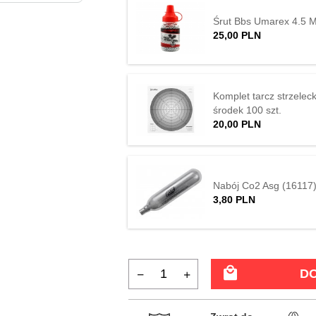
Śrut Bbs Umarex 4.5 
25,
00
PLN
Komplet tarcz strzelec
środek 100 szt.
20,
00
PLN
Nabój Co2 Asg (16117
3,
80
PLN
D