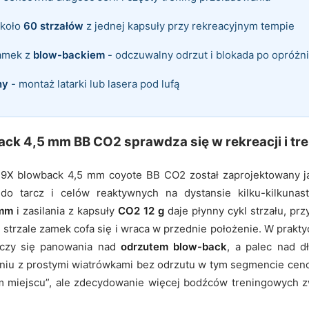
około
60 strzałów
z jednej kapsuły przy rekreacyjnym tempie
amek z
blow-backiem
- odczuwalny odrzut i blokada po opróż
ny
- montaż latarki lub lasera pod lufą
ack 4,5 mm BB CO2 sprawdza się w rekreacji i tr
 19X blowback 4,5 mm coyote BB CO2 został zaprojektowany 
 do tarcz i celów reaktywnych na dystansie kilku-kilkuna
 mm
i zasilania z kapsuły
CO2 12 g
daje płynny cykl strzału, pr
trzale zamek cofa się i wraca w przednie położenie. W praktyc
czy się panowania nad
odrzutem blow-back
, a palec nad 
niu z prostymi wiatrówkami bez odrzutu w tym segmencie cen
m miejscu”, ale zdecydowanie więcej bodźców treningowych z