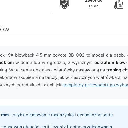
Zwrot do

14 dni
TÓW
ock 19X blowback 4,5 mm coyote BB CO2 to model dla osób, kt
ockiem
w domu lub w ogrodzie, z wyraźnym
odrzutem blow
alną. W tej cenie dostajesz wiatrówkę nastawioną na
trening ch
e rekordów skupienia na tarczy jak w klasycznych wiatrówkach na
ycznych poradnikach takich jak
kompletny przewodnik po wybor
6 mm
- szybkie ładowanie magazynka i dynamiczne serie
 sensowna długość serii i częsty trening przeładowania