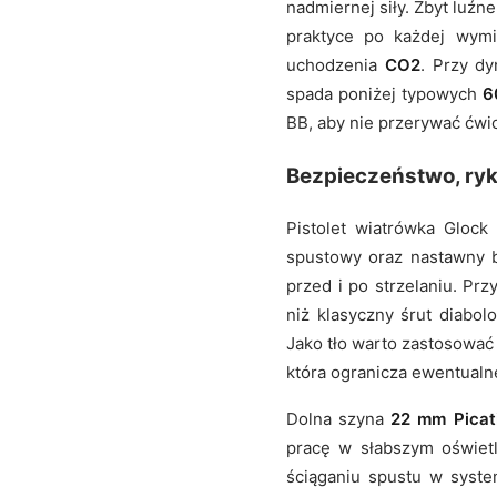
nadmiernej siły. Zbyt luźn
praktyce po każdej wymi
uchodzenia
CO2
. Przy dy
spada poniżej typowych
6
BB, aby nie przerywać ćwi
Bezpieczeństwo, ryk
Pistolet wiatrówka Glo
spustowy oraz nastawny b
przed i po strzelaniu. Pr
niż klasyczny śrut diabo
Jako tło warto zastosować
która ogranicza ewentualn
Dolna szyna
22 mm Picat
pracę w słabszym oświetl
ściąganiu spustu w syst