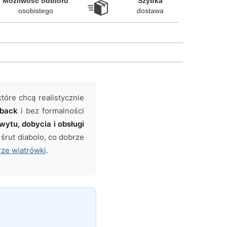
Możliwość odbioru

Szybka

osobistego
dostawa
óre chcą realistycznie
-back
i bez formalności
wytu, dobycia i obsługi
 śrut diabolo, co dobrze
ze wiatrówki
.