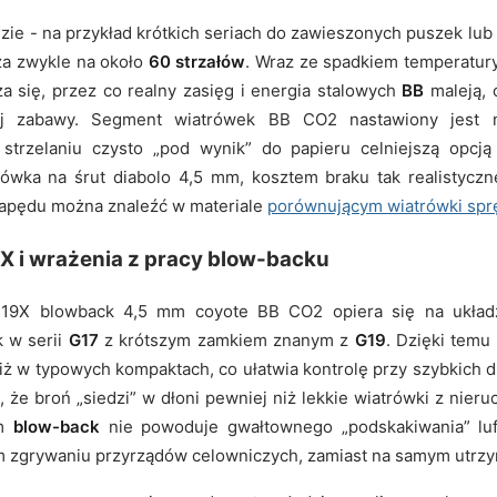
dzie - na przykład krótkich seriach do zawieszonych puszek lub
a zwykle na około
60 strzałów
. Wraz ze spadkiem temperatur
ża się, przez co realny zasięg i energia stalowych
BB
maleją, 
ej zabawy. Segment wiatrówek BB CO2 nastawiony jest 
 strzelaniu czysto „pod wynik” do papieru celniejszą opcją
rówka na śrut diabolo 4,5 mm, kosztem braku tak realistyczn
napędu można znaleźć w materiale
porównującym wiatrówki spr
X i wrażenia z pracy blow-backu
k 19X blowback 4,5 mm coyote BB CO2 opiera się na układzi
 w serii
G17
z krótszym zamkiem znanym z
G19
. Dzięki temu
iż w typowych kompaktach, co ułatwia kontrolę przy szybkich du
 że broń „siedzi” w dłoni pewniej niż lekkie wiatrówki z nie
em
blow-back
nie powoduje gwałtownego „podskakiwania” luf
m zgrywaniu przyrządów celowniczych, zamiast na samym utrzyman