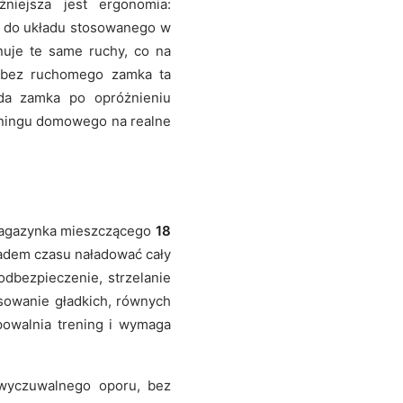
niejsza jest ergonomia:
ne do układu stosowanego w
nuje te same ruchy, co na
2 bez ruchomego zamka ta
kada zamka po opróżnieniu
reningu domowego na realne
magazynka mieszczącego
18
ładem czasu naładować cały
dbezpieczenie, strzelanie
osowanie gładkich, równych
powalnia trening i wymaga
wyczuwalnego oporu, bez