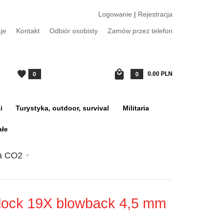
Logowanie
|
Rejestracja
je
Kontakt
Odbiór osobisty
Zamów przez telefon
0.00
PLN
0
0
i
Turystyka, outdoor, survival
Militaria
ałe
na CO2
Glock 19X blowback 4,5 mm