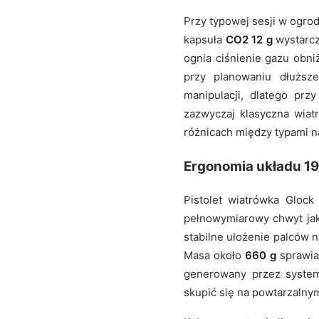
Przy typowej sesji w ogro
kapsuła
CO2 12 g
wystarcz
ognia ciśnienie gazu obni
przy planowaniu dłuższ
manipulacji, dlatego przy
zazwyczaj klasyczna wiat
różnicach między typami 
Ergonomia układu 19
Pistolet wiatrówka Gloc
pełnowymiarowy chwyt jak
stabilne ułożenie palców n
Masa około
660 g
sprawia,
generowany przez syst
skupić się na powtarzalny