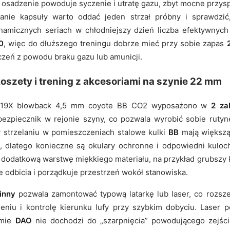
e osadzenie powoduje syczenie i utratę gazu, zbyt mocne przys
anie kapsuły warto oddać jeden strzał próbny i sprawdzić,
namicznych seriach w chłodniejszy dzień liczba efektywnych 
0
, więc do dłuższego treningu dobrze mieć przy sobie zapas
czeń z powodu braku gazu lub amunicji.
oszety i trening z akcesoriami na szynie 22 mm
ck 19X blowback 4,5 mm coyote BB CO2 wyposażono w
2 za
ezpiecznik w rejonie szyny, co pozwala wyrobić sobie rutyn
zy strzelaniu w pomieszczeniach stalowe kulki
BB
mają większą
lo, dlatego konieczne są okulary ochronne i odpowiedni kul
 dodatkową warstwę miękkiego materiału, na przykład grubszy
e odbicia i porządkuje przestrzeń wokół stanowiska.
inny
pozwala zamontować typową latarkę lub laser, co rozsze
eniu i kontrolę kierunku lufy przy szybkim dobyciu. Laser p
emie
DAO
nie dochodzi do „szarpnięcia” powodującego zejście