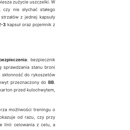
piesza zużycie uszczelki. W
 czy nie słychać stałego
strzałów z jednej kapsuły
2-3
kapsuł oraz pojemnik z
bezpieczenia
: bezpiecznik
ę sprawdzania stanu broni
 skłonność do rykoszetów
ochwyt przeznaczony do
BB
.
 karton przed kulochwytem,
rza możliwości treningu o
okazuje od razu, czy przy
 linii celowania z celu, a