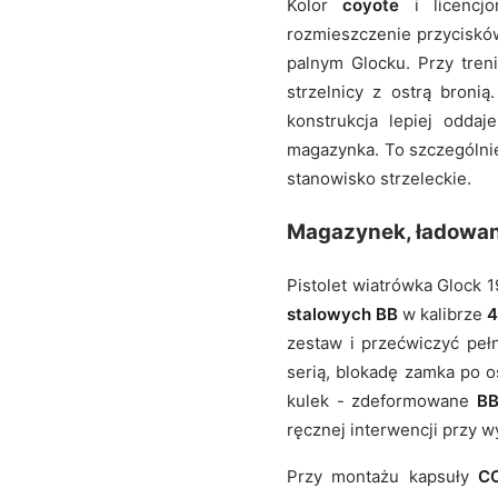
Kolor
coyote
i licencjo
rozmieszczenie przycisków
palnym Glocku. Przy tren
strzelnicy z ostrą bron
konstrukcja lepiej oddaj
magazynka. To szczególnie
stanowisko strzeleckie.
Magazynek, ładowani
Pistolet wiatrówka Glock
stalowych BB
w kalibrze
4
zestaw i przećwiczyć peł
serią, blokadę zamka po o
kulek - zdeformowane
B
ręcznej interwencji przy 
Przy montażu kapsuły
C