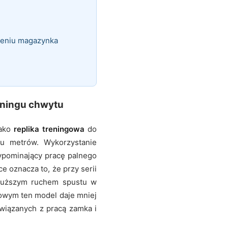
nieniu magazynka
eningu chwytu
jako
replika treningowa
do
stu metrów. Wykorzystanie
zypominający pracę palnego
e oznacza to, że przy serii
dłuższym ruchem spustu w
owym ten model daje mniej
wiązanych z pracą zamka i