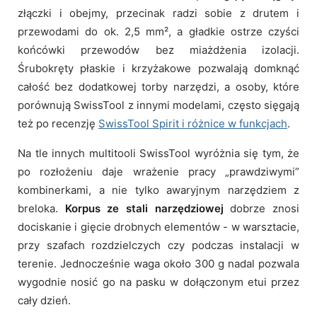
złączki i obejmy, przecinak radzi sobie z drutem i
przewodami do ok. 2,5 mm², a gładkie ostrze czyści
końcówki przewodów bez miażdżenia izolacji.
Śrubokręty płaskie i krzyżakowe pozwalają domknąć
całość bez dodatkowej torby narzędzi, a osoby, które
porównują SwissTool z innymi modelami, często sięgają
też po recenzję
SwissTool Spirit i różnice w funkcjach
.
Na tle innych multitooli SwissTool wyróżnia się tym, że
po rozłożeniu daje wrażenie pracy „prawdziwymi”
kombinerkami, a nie tylko awaryjnym narzędziem z
breloka.
Korpus ze stali narzędziowej
dobrze znosi
dociskanie i gięcie drobnych elementów - w warsztacie,
przy szafach rozdzielczych czy podczas instalacji w
terenie. Jednocześnie waga około 300 g nadal pozwala
wygodnie nosić go na pasku w dołączonym etui przez
cały dzień.