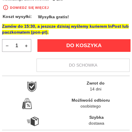
DOWIEDZ SIĘ WIĘCEJ
Koszt wysyłki:
Wysyłka gratis!
Zamów do
15:30
, a jeszcze dzisiaj wyślemy kurierem InPost lub
paczkomatem (pon-pt).
DO KOSZYKA
DO SCHOWKA
Zwrot do

14 dni
Możliwość odbioru

osobistego
Szybka

dostawa