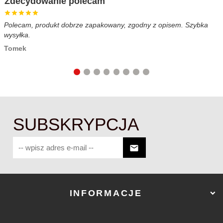
Zdecydowanie polecam
Polecam, produkt dobrze zapakowany, zgodny z opisem. Szybka
B
wysyłka.
c
Tomek
SUBSKRYPCJA
INFORMACJE