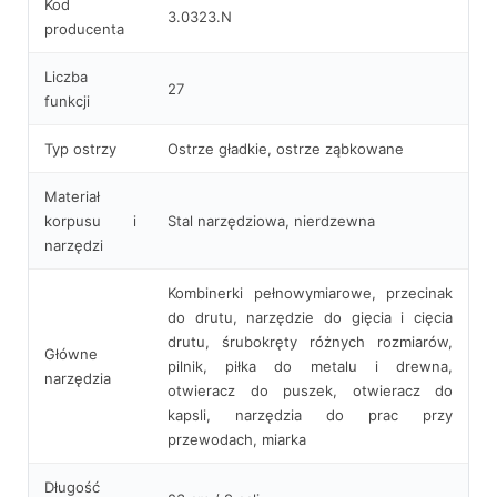
Kod
3.0323.N
producenta
Liczba
27
funkcji
Typ ostrzy
Ostrze gładkie, ostrze ząbkowane
Materiał
korpusu i
Stal narzędziowa, nierdzewna
narzędzi
Kombinerki pełnowymiarowe, przecinak
do drutu, narzędzie do gięcia i cięcia
drutu, śrubokręty różnych rozmiarów,
Główne
pilnik, piłka do metalu i drewna,
narzędzia
otwieracz do puszek, otwieracz do
kapsli, narzędzia do prac przy
przewodach, miarka
Długość