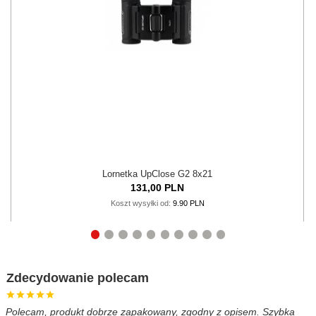
Lornetka UpClose G2 8x21
131,
00
PLN
Koszt wysyłki od:
9.90 PLN
Zdecydowanie polecam
Polecam, produkt dobrze zapakowany, zgodny z opisem. Szybka
B