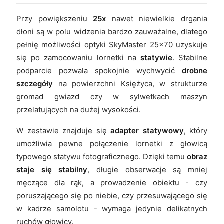
Przy powiększeniu
25x
nawet niewielkie drgania
dłoni są w polu widzenia bardzo zauważalne, dlatego
pełnię możliwości optyki SkyMaster 25x70 uzyskuje
się po zamocowaniu lornetki na
statywie
. Stabilne
podparcie pozwala spokojnie wychwycić
drobne
szczegóły
na powierzchni Księżyca, w strukturze
gromad gwiazd czy w sylwetkach maszyn
przelatujących na dużej wysokości.
W zestawie znajduje się
adapter statywowy
, który
umożliwia pewne połączenie lornetki z głowicą
typowego statywu fotograficznego. Dzięki temu
obraz
staje się stabilny
, długie obserwacje są mniej
męczące dla rąk, a prowadzenie obiektu - czy
poruszającego się po niebie, czy przesuwającego się
w kadrze samolotu - wymaga jedynie delikatnych
ruchów głowicy.