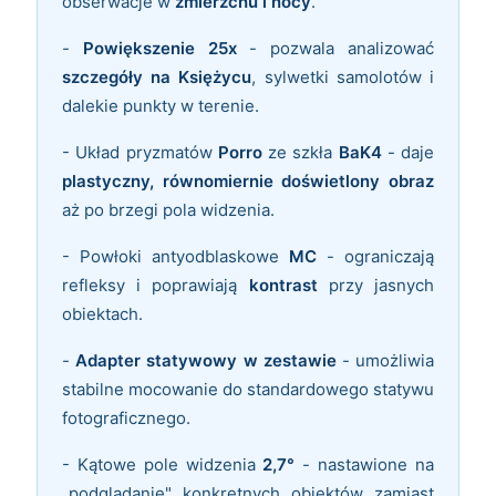
obserwacje w
zmierzchu i nocy
.
-
Powiększenie 25x
- pozwala analizować
szczegóły na Księżycu
, sylwetki samolotów i
dalekie punkty w terenie.
- Układ pryzmatów
Porro
ze szkła
BaK4
- daje
plastyczny, równomiernie doświetlony obraz
aż po brzegi pola widzenia.
- Powłoki antyodblaskowe
MC
- ograniczają
refleksy i poprawiają
kontrast
przy jasnych
obiektach.
-
Adapter statywowy w zestawie
- umożliwia
stabilne mocowanie do standardowego statywu
fotograficznego.
- Kątowe pole widzenia
2,7°
- nastawione na
„podglądanie" konkretnych obiektów zamiast