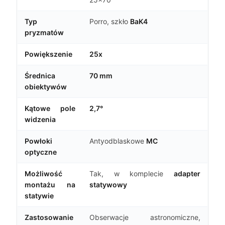
Typ
Porro, szkło
BaK4
pryzmatów
Powiększenie
25x
Średnica
70 mm
obiektywów
Kątowe pole
2,7°
widzenia
Powłoki
Antyodblaskowe
MC
optyczne
Możliwość
Tak, w komplecie
adapter
montażu na
statywowy
statywie
Zastosowanie
Obserwacje astronomiczne,