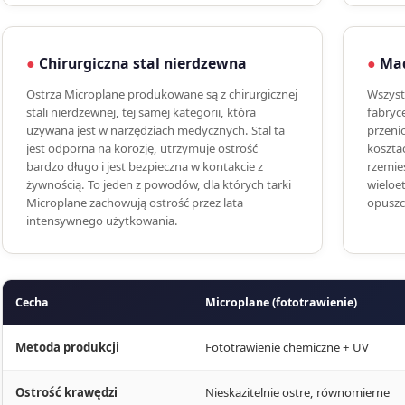
Chirurgiczna stal nierdzewna
Mad
Ostrza Microplane produkowane są z chirurgicznej
Wszyst
stali nierdzewnej, tej samej kategorii, która
fabryce
używana jest w narzędziach medycznych. Stal ta
przenio
jest odporna na korozję, utrzymuje ostrość
kosztac
bardzo długo i jest bezpieczna w kontakcie z
rzemie
żywnością. To jeden z powodów, dla których tarki
wieloe
Microplane zachowują ostrość przez lata
opuszc
intensywnego użytkowania.
Cecha
Microplane (fototrawienie)
Metoda produkcji
Fototrawienie chemiczne + UV
Ostrość krawędzi
Nieskazitelnie ostre, równomierne