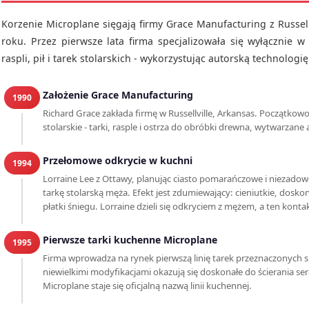
Korzenie Microplane sięgają firmy Grace Manufacturing z Russell
roku. Przez pierwsze lata firma specjalizowała się wyłącznie 
raspli, pił i tarek stolarskich - wykorzystując autorską technologię
Założenie Grace Manufacturing
1990
Richard Grace zakłada firmę w Russellville, Arkansas. Początkow
stolarskie - tarki, rasple i ostrza do obróbki drewna, wytwarzan
Przełomowe odkrycie w kuchni
1994
Lorraine Lee z Ottawy, planując ciasto pomarańczowe i niezadowol
tarkę stolarską męża. Efekt jest zdumiewający: cieniutkie, dosko
płatki śniegu. Lorraine dzieli się odkryciem z mężem, a ten konta
Pierwsze tarki kuchenne Microplane
1995
Firma wprowadza na rynek pierwszą linię tarek przeznaczonych sp
niewielkimi modyfikacjami okazują się doskonałe do ścierania ser
Microplane staje się oficjalną nazwą linii kuchennej.