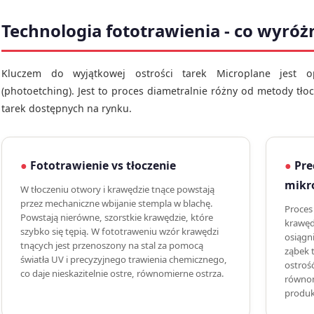
Technologia fototrawienia - co wyróż
Kluczem do wyjątkowej ostrości tarek Microplane jest op
(photoetching). Jest to proces diametralnie różny od metody tło
tarek dostępnych na rynku.
Fototrawienie vs tłoczenie
Pre
mikr
W tłoczeniu otwory i krawędzie tnące powstają
przez mechaniczne wbijanie stempla w blachę.
Proces
Powstają nierówne, szorstkie krawędzie, które
krawęd
szybko się tępią. W fototraweniu wzór krawędzi
osiągn
tnących jest przenoszony na stal za pomocą
ząbek t
światła UV i precyzyjnego trawienia chemicznego,
ostrość
co daje nieskazitelnie ostre, równomierne ostrza.
równom
produk