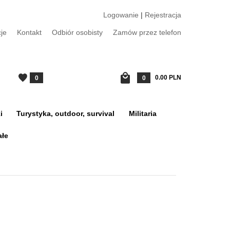
Logowanie
|
Rejestracja
je
Kontakt
Odbiór osobisty
Zamów przez telefon
0.00
PLN
0
0
i
Turystyka, outdoor, survival
Militaria
ałe