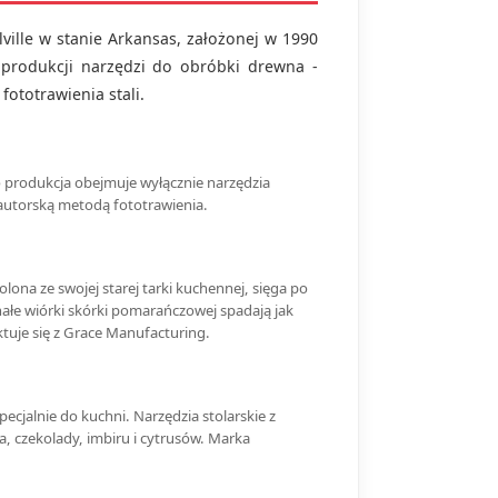
ville w stanie Arkansas, założonej w 1990
w produkcji narzędzi do obróbki drewna -
 fototrawienia stali.
o produkcja obejmuje wyłącznie narzędzia
e autorską metodą fototrawienia.
ona ze swojej starej tarki kuchennej, sięga po
nałe wiórki skórki pomarańczowej spadają jak
ktuje się z Grace Manufacturing.
ecjalnie do kuchni. Narzędzia stolarskie z
a, czekolady, imbiru i cytrusów. Marka