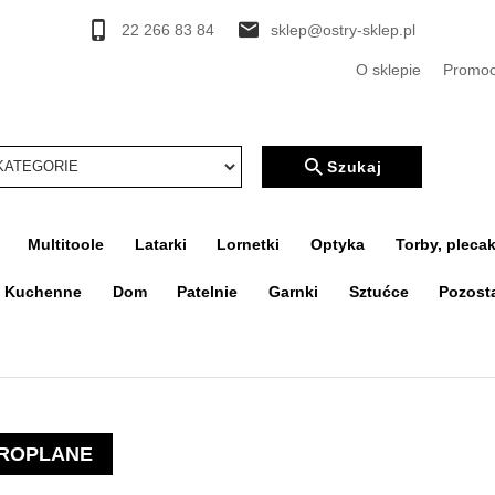
22 266 83 84
sklep@ostry-sklep.pl
O sklepie
Promoc
rcher
Szukaj
Multitoole
Latarki
Lornetki
Optyka
Torby, plecak
a Kuchenne
Dom
Patelnie
Garnki
Sztućce
Pozost
ROPLANE