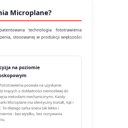
nia Microplane?
atentowana technologia fototrawienia
czenia, stosowanej w produkcji większości
cyzja na poziomie
oskopowym
 fototrawienia pozwala na uzyskanie
zi tnących o dokładności niemożliwej do
ięcia metodami mechanicznymi. Każdy
arki Microplane ma identyczny kształt, kąt i
. To dlatego tarka ściera tak lekko i
iernie - bez wysiłku, bez rozrywania
tu.