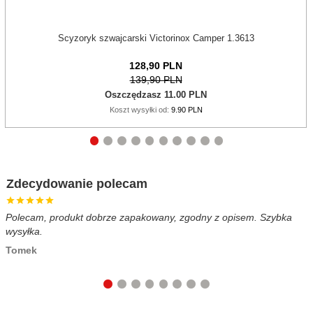
Scyzoryk szwajcarski Victorinox Camper 1.3613
128,
90
PLN
139,90 PLN
Oszczędzasz 11.00 PLN
Koszt wysyłki od:
9.90 PLN
Zdecydowanie polecam
Polecam, produkt dobrze zapakowany, zgodny z opisem. Szybka
B
wysyłka.
c
Tomek