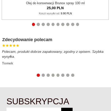
Olej do konserwacji Brunox spray 100 ml
25,
00
PLN
Koszt wysyłki od:
9.90 PLN
Zdecydowanie polecam
Polecam, produkt dobrze zapakowany, zgodny z opisem. Szybka
B
wysyłka.
c
Tomek
SUBSKRYPCJA