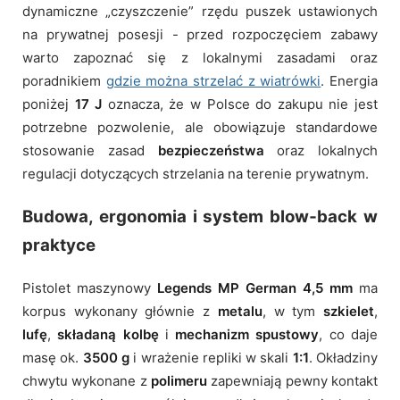
dynamiczne „czyszczenie” rzędu puszek ustawionych
na prywatnej posesji - przed rozpoczęciem zabawy
warto zapoznać się z lokalnymi zasadami oraz
poradnikiem
gdzie można strzelać z wiatrówki
. Energia
poniżej
17 J
oznacza, że w Polsce do zakupu nie jest
potrzebne pozwolenie, ale obowiązuje standardowe
stosowanie zasad
bezpieczeństwa
oraz lokalnych
regulacji dotyczących strzelania na terenie prywatnym.
Budowa, ergonomia i system blow‑back w
praktyce
Pistolet maszynowy
Legends MP German 4,5 mm
ma
korpus wykonany głównie z
metalu
, w tym
szkielet
,
lufę
,
składaną kolbę
i
mechanizm spustowy
, co daje
masę ok.
3500 g
i wrażenie repliki w skali
1:1
. Okładziny
chwytu wykonane z
polimeru
zapewniają pewny kontakt