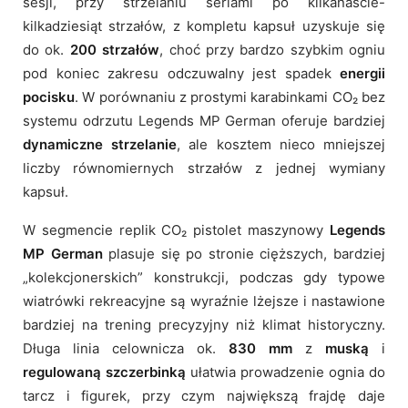
sesji, przy strzelaniu seriami po kilkanaście-
kilkadziesiąt strzałów, z kompletu kapsuł uzyskuje się
do ok.
200 strzałów
, choć przy bardzo szybkim ogniu
pod koniec zakresu odczuwalny jest spadek
energii
pocisku
. W porównaniu z prostymi karabinkami CO₂ bez
systemu odrzutu Legends MP German oferuje bardziej
dynamiczne strzelanie
, ale kosztem nieco mniejszej
liczby równomiernych strzałów z jednej wymiany
kapsuł.
W segmencie replik CO₂ pistolet maszynowy
Legends
MP German
plasuje się po stronie cięższych, bardziej
„kolekcjonerskich” konstrukcji, podczas gdy typowe
wiatrówki rekreacyjne są wyraźnie lżejsze i nastawione
bardziej na trening precyzyjny niż klimat historyczny.
Długa linia celownicza ok.
830 mm
z
muską
i
regulowaną szczerbinką
ułatwia prowadzenie ognia do
tarcz i figurek, przy czym największą frajdę daje