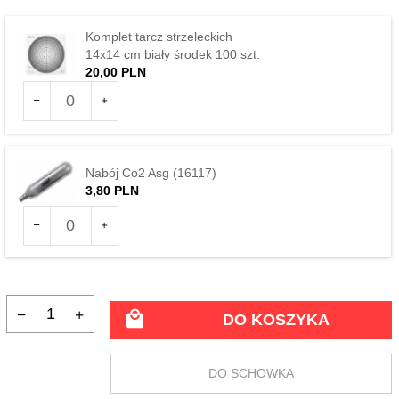
Komplet tarcz strzeleckich
14x14 cm biały środek 100 szt.
20,
00
PLN
Ilość
dla
produktu
112138
Nabój Co2 Asg (16117)
3,
80
PLN
Ilość
dla
produktu
115963
DO KOSZYKA
DO SCHOWKA