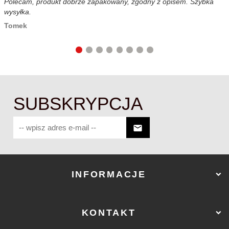
Polecam, produkt dobrze zapakowany, zgodny z opisem. Szybka
B
wysyłka.
c
Tomek
SUBSKRYPCJA
INFORMACJE
KONTAKT