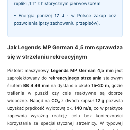
repliki „1:1” z historycznym pierwowzorem.
- Energia poniżej
17 J
- w Polsce zakup bez
pozwolenia (przy zachowaniu przepisów).
Jak Legends MP German 4,5 mm sprawdza
się w strzelaniu rekreacyjnym
Pistolet maszynowy
Legends MP German 4,5 mm
jest
zaprojektowany do
rekreacyjnego strzelania
stalowym
śrutem
BB 4,46 mm
na dystansie około
15-20 m
, gdzie
trafienia w puszki czy cele reaktywne są dobrze
widoczne. Napęd na
CO₂
z dwóch kapsuł
12 g
pozwala
uzyskać prędkość wylotową ok.
140 m/s
, co w praktyce
zapewnia wyraźną reakcję celu bez konieczności
korzystania ze specjalistycznej strzelnicy. W typowej