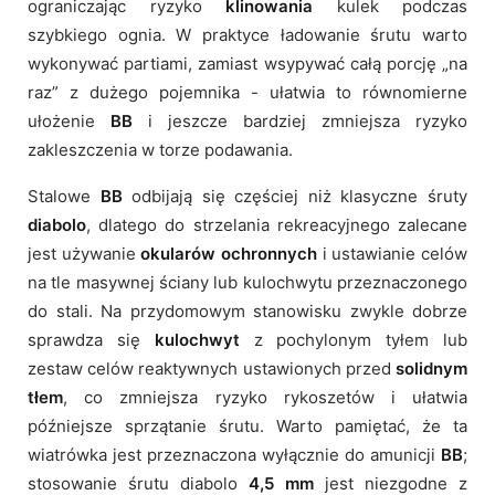
ograniczając ryzyko
klinowania
kulek podczas
szybkiego ognia. W praktyce ładowanie śrutu warto
wykonywać partiami, zamiast wsypywać całą porcję „na
raz” z dużego pojemnika - ułatwia to równomierne
ułożenie
BB
i jeszcze bardziej zmniejsza ryzyko
zakleszczenia w torze podawania.
Stalowe
BB
odbijają się częściej niż klasyczne śruty
diabolo
, dlatego do strzelania rekreacyjnego zalecane
jest używanie
okularów ochronnych
i ustawianie celów
na tle masywnej ściany lub kulochwytu przeznaczonego
do stali. Na przydomowym stanowisku zwykle dobrze
sprawdza się
kulochwyt
z pochylonym tyłem lub
zestaw celów reaktywnych ustawionych przed
solidnym
tłem
, co zmniejsza ryzyko rykoszetów i ułatwia
późniejsze sprzątanie śrutu. Warto pamiętać, że ta
wiatrówka jest przeznaczona wyłącznie do amunicji
BB
;
stosowanie śrutu diabolo
4,5 mm
jest niezgodne z