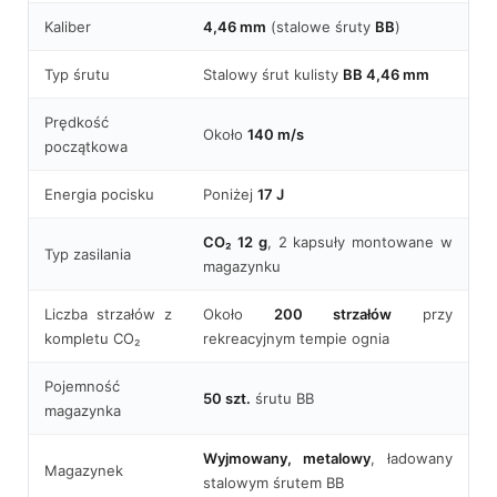
Kaliber
4,46 mm
(stalowe śruty
BB
)
Typ śrutu
Stalowy śrut kulisty
BB 4,46 mm
Prędkość
Około
140 m/s
początkowa
Energia pocisku
Poniżej
17 J
CO₂ 12 g
, 2 kapsuły montowane w
Typ zasilania
magazynku
Liczba strzałów z
Około
200 strzałów
przy
kompletu CO₂
rekreacyjnym tempie ognia
Pojemność
50 szt.
śrutu BB
magazynka
Wyjmowany, metalowy
, ładowany
Magazynek
stalowym śrutem BB