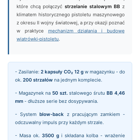
które chcą połączyć
strzelanie stalowym BB
z
klimatem historycznego pistoletu maszynowego
z okresu II wojny światowej, a przy okazji poznać
w praktyce
mechanizm działania i budowę
wiatrówki‑pistoletu
.
- Zasilanie:
2 kapsuły CO₂ 12 g
w magazynku - do
ok.
200 strzałów
na jednym komplecie.
- Magazynek na
50 szt.
stalowego śrutu
BB 4,46
mm
- dłuższe serie bez dosypywania.
- System
blow-back
z pracującym zamkiem -
odczuwalny impuls przy każdym strzale.
- Masa ok.
3500 g
i składana kolba - wrażenie