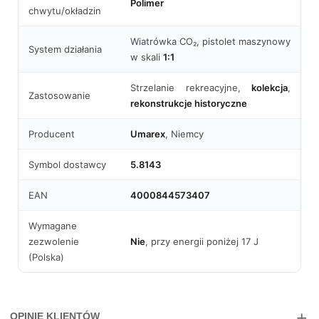
Polimer
chwytu/okładzin
Wiatrówka CO₂, pistolet maszynowy
System działania
w skali
1:1
Strzelanie rekreacyjne,
kolekcja
,
Zastosowanie
rekonstrukcje historyczne
Producent
Umarex
, Niemcy
Symbol dostawcy
5.8143
EAN
4000844573407
Wymagane
zezwolenie
Nie
, przy energii poniżej 17 J
(Polska)
OPINIE KLIENTÓW