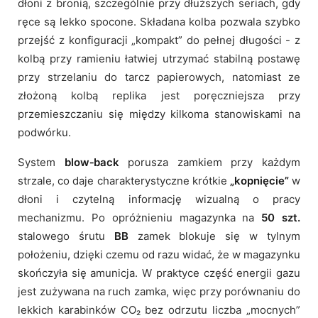
dłoni z bronią, szczególnie przy dłuższych seriach, gdy
ręce są lekko spocone. Składana kolba pozwala szybko
przejść z konfiguracji „kompakt” do pełnej długości - z
kolbą przy ramieniu łatwiej utrzymać stabilną postawę
przy strzelaniu do tarcz papierowych, natomiast ze
złożoną kolbą replika jest poręczniejsza przy
przemieszczaniu się między kilkoma stanowiskami na
podwórku.
System
blow‑back
porusza zamkiem przy każdym
strzale, co daje charakterystyczne krótkie
„kopnięcie”
w
dłoni i czytelną informację wizualną o pracy
mechanizmu. Po opróżnieniu magazynka na
50 szt.
stalowego śrutu
BB
zamek blokuje się w tylnym
położeniu, dzięki czemu od razu widać, że w magazynku
skończyła się amunicja. W praktyce część energii gazu
jest zużywana na ruch zamka, więc przy porównaniu do
lekkich karabinków CO₂ bez odrzutu liczba „mocnych”