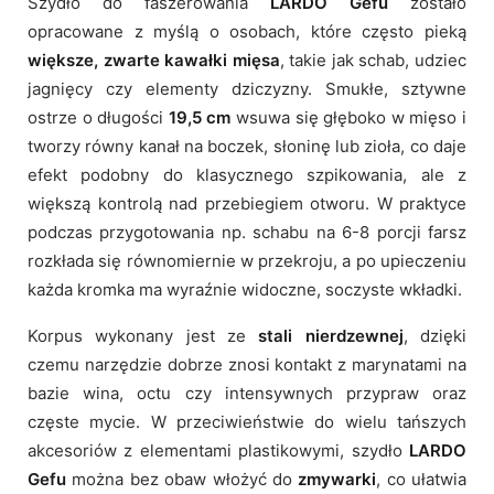
Szydło do faszerowania
LARDO Gefu
zostało
opracowane z myślą o osobach, które często pieką
większe, zwarte kawałki mięsa
, takie jak schab, udziec
jagnięcy czy elementy dziczyzny. Smukłe, sztywne
ostrze o długości
19,5 cm
wsuwa się głęboko w mięso i
tworzy równy kanał na boczek, słoninę lub zioła, co daje
efekt podobny do klasycznego szpikowania, ale z
większą kontrolą nad przebiegiem otworu. W praktyce
podczas przygotowania np. schabu na 6-8 porcji farsz
rozkłada się równomiernie w przekroju, a po upieczeniu
każda kromka ma wyraźnie widoczne, soczyste wkładki.
Korpus wykonany jest ze
stali nierdzewnej
, dzięki
czemu narzędzie dobrze znosi kontakt z marynatami na
bazie wina, octu czy intensywnych przypraw oraz
częste mycie. W przeciwieństwie do wielu tańszych
akcesoriów z elementami plastikowymi, szydło
LARDO
Gefu
można bez obaw włożyć do
zmywarki
, co ułatwia