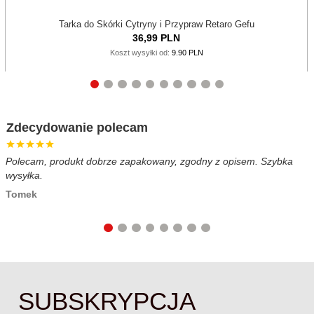
Tarka do Skórki Cytryny i Przypraw Retaro Gefu
36,
99
PLN
Koszt wysyłki od:
9.90 PLN
Zdecydowanie polecam
Polecam, produkt dobrze zapakowany, zgodny z opisem. Szybka
B
wysyłka.
c
Tomek
SUBSKRYPCJA