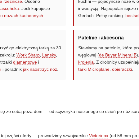
e rzeźnicze
. Osobno
kuchni — pojedyncze noże w o
masceńska
. Jeśli kupujecie
inwestycją. Najpopularniejsze
 o nożach kuchennych
.
Gerlach. Pełny ranking:
bestse
Patelnie i akcesoria
trzyć go elektryczną tarką za 30
Stawiamy na patelnie, które p
zekroju:
Work Sharp
,
Lansky
,
węglowej (
de Buyer Mineral B
)
strzałki
diamentowe
i
krojenia
. Z drobnicy uzupełnia
k
i poradnik
jak naostrzyć nóż
.
tarki Microplane
,
obieraczki
.
 się ze sobą poza dom — od scyzoryka noszonego co dzień po nóż surv
 tej części oferty — prowadzimy szwajcarskie
Victorinox
(od 58 mm po 