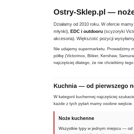
Ostry-Sklep.pl — noże,
Działamy od 2010 roku. W ofercie mamy 
młynki),
EDC i outdooru
(scyzoryki Victo
akcesoria). Większość pozycji wysyłam
Nie udajemy supermarketu. Prowadzimy mar
półkę (Victorinox, Böker, Kershaw, Samura
najczęściej dlatego, że nie chcieliśmy teg
Kuchnia — od pierwszego no
W kategorii kuchennej najczęściej szukaci
każde z tych pytań mamy osobne wejście.
Noże kuchenne
Wszystkie typy w jednym miejscu — od