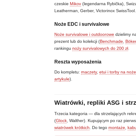
czeskie
Mikov
(legendarna Rybička), Swiza
Leatherman, Gerber, Victorinox SwissTo
Noże EDC i survivalowe
Noże survivalowe i outdoorowe
dzielimy na
prezent lub do kolekcji (
Benchmade
,
Böke
rankingu
noży survivalowych do 200 zł
.
Reszta wyposażenia
Do kompletu:
maczety
,
etui i torby na noż
artykule
).
Wiatrówki, repliki ASG i str
Trzecia kategoria — dla strzelających rek
(
Glock
, Walther). Kupującym po raz pierw
wiatrówek krótkich
. Do tego
montaże
,
kab