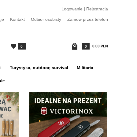
Logowanie
|
Rejestracja
je
Kontakt
Odbiór osobisty
Zamów przez telefon
0.00
PLN
0
0
i
Turystyka, outdoor, survival
Militaria
ałe