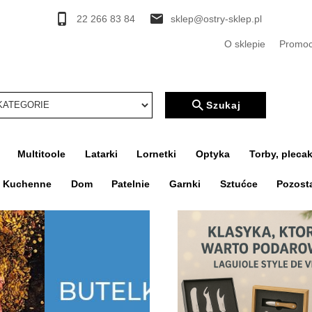
22 266 83 84
sklep@ostry-sklep.pl
O sklepie
Promoc
rcher
Szukaj
Multitoole
Latarki
Lornetki
Optyka
Torby, plecak
a Kuchenne
Dom
Patelnie
Garnki
Sztućce
Pozost