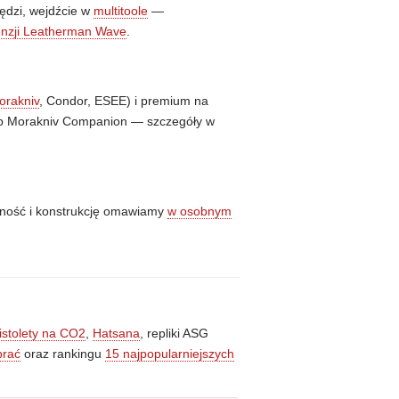
zędzi, wejdźcie w
multitoole
—
enzji Leatherman Wave
.
orakniv
, Condor, ESEE) i premium na
lub Morakniv Companion — szczegóły w
lność i konstrukcję omawiamy
w osobnym
istolety na CO2
,
Hatsana
, repliki ASG
brać
oraz rankingu
15 najpopularniejszych