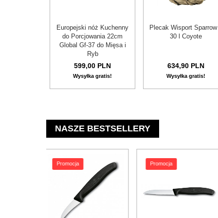
Europejski nóż Kuchenny
Plecak Wisport Sparrow 
do Porcjowania 22cm
30 l Coyote
Global Gf-37 do Mięsa i
Ryb
599,
00
PLN
634,
90
PLN
Wysyłka gratis!
Wysyłka gratis!
NASZE BESTSELLERY
romocja
Promocja
Promocja