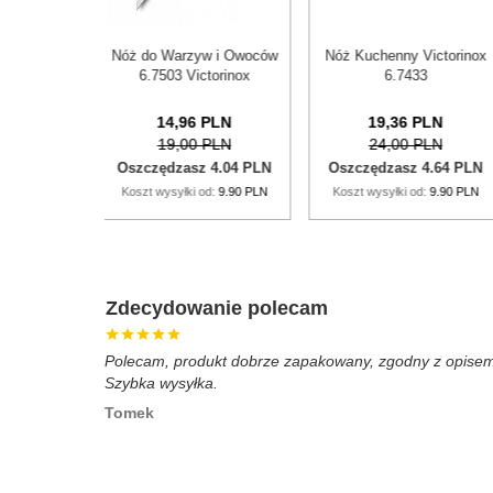
 Kuchenny Victorinox
Scyzoryk szwajcarski
Victorinox Etu
6.7433
Victorinox Huntsman
Czarne 4.
1.3713
19,
36
PLN
163,
90
PLN
87,
12
24,00 PLN
184,00 PLN
99,00 
zczędzasz 4.64 PLN
Oszczędzasz 20.10 PLN
Oszczędzasz 
zt wysyłki od:
9.90 PLN
Koszt wysyłki od:
9.90 PLN
Koszt wysyłki o
Zdecydowanie polecam
Polecam, produkt dobrze zapakowany, zgodny z opise
Szybka wysyłka.
Tomek