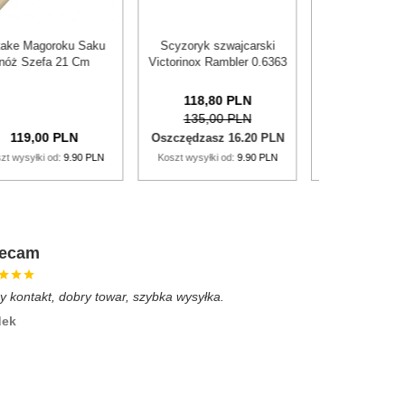
Obieraczka do warzyw
ZWILLING SPICES
Nóż 
Victorinox 6.0943.3
Młynek Do Przypraw - 19
stal
(7.6075)
Cm, Kość Słoniowa
b
Spices
19,
36
PLN
24,00 PLN
179,
00
PLN
Oszczędzasz 4.64 PLN
Koszt wysyłki od:
9.90 PLN
Koszt wysyłki od:
9.90 PLN
Kos
lecam
Rewelacja
y kontakt, dobry towar, szybka wysyłka.
Bardzo dobra, 
możliwe metod
dek
100% zgodne 
marek