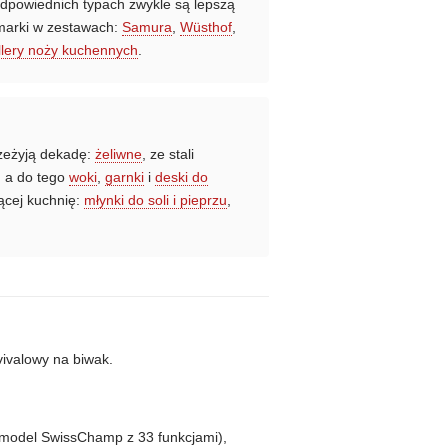
dpowiednich typach zwykle są lepszą
 marki w zestawach:
Samura
,
Wüsthof
,
llery noży kuchennych
.
rzeżyją dekadę:
żeliwne
, ze stali
, a do tego
woki
,
garnki
i
deski do
jącej kuchnię:
młynki do soli i pieprzu
,
ivalowy na biwak.
model SwissChamp z 33 funkcjami),