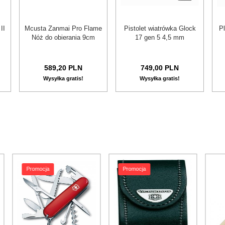
II
Mcusta Zanmai Pro Flame
Pistolet wiatrówka Glock
Pl
Nóż do obierania 9cm
17 gen 5 4,5 mm
589,
20
PLN
749,
00
PLN
Wysyłka gratis!
Wysyłka gratis!
Promocja