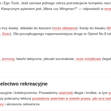
 i Ego Tools. Jeśli zamiast jednego ostrza potrzebujecie kompletu nar
ol. Klasycznym pytaniem jest „Wave czy Wingman?" — odpowiedź w
rec
 trzy światy: składaki do kieszeni (
noże składane
), fixedy do biwaku (
M
r
,
Kizer
). Dla początkującego najsensowniejsza droga to Opinel No.8 
e
,
termosy
, latarki taktyczne, plecaki survivalowe,
noże motylkowe
(lega
zelectwo rekreacyjne
reacyjnie i kolekcjonerów. Prowadzimy
wiatrówki
długie i krótkie, w tym
p
szy polecamy lekturę
posiadania wiatrówki w świetle prawa
,
jaki śrut wy
ury
i akcesoria celownicze.