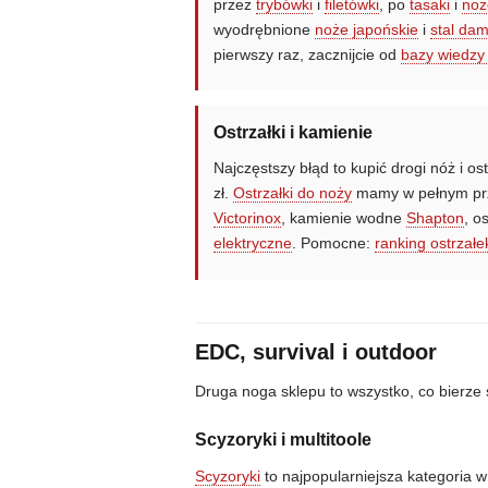
przez
trybówki
i
filetówki
, po
tasaki
i
noż
wyodrębnione
noże japońskie
i
stal da
pierwszy raz, zacznijcie od
bazy wiedzy
Ostrzałki i kamienie
Najczęstszy błąd to kupić drogi nóż i os
zł.
Ostrzałki do noży
mamy w pełnym pr
Victorinox
, kamienie wodne
Shapton
, o
elektryczne
. Pomocne:
ranking ostrzałe
EDC, survival i outdoor
Druga noga sklepu to wszystko, co bierze
Scyzoryki i multitoole
Scyzoryki
to najpopularniejsza kategoria w