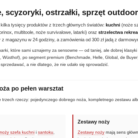
 scyzoryki, ostrzałki, sprzęt outdoor
kilka tysięcy produktów z trzech głównych światów:
kuchni
(noże sz
rinox, multitoole, noże survivalowe, latarki) oraz
strzelectwa rekre
y z magazynu w 24 godziny, a zamówienia od 300 zł jadą z darmowy
ki, które sami uznajemy za sensowne — od taniej, ale dobrej klasyki (
, Wüsthof), po segment premium (Benchmade, Helle, Global, de Buyer).
o sprzedawać, a nie dlatego, że nie udało się sprowadzić.
ża po pełen warsztat
e trzech rzeczy: pojedynczego dobrego noża, kompletnego zestawu albo
Zestawy noży
noży szefa kuchni
i
santoku
,
Zestawy noży
mają sens główn