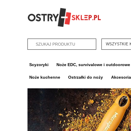
categories_sea
Scyzoryki
Noże EDC, survivalowe i outdoorowe
Noże kuchenne
Ostrzałki do noży
Akcesori