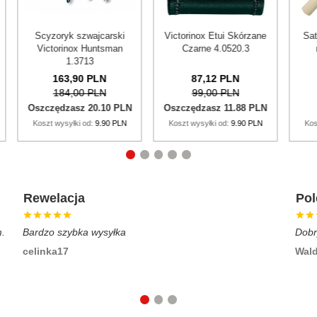
i Skórzane
Satake Magoroku Saku
Scyzoryk szwajcarski
0520.3
nóż Szefa 21 Cm
Victorinox Rambler 0.6363
PLN
118,
80
PLN
PLN
135,00 PLN
119,
00
PLN
11.88 PLN
Oszczędzasz 16.20 PLN
d:
9.90 PLN
Koszt wysyłki od:
9.90 PLN
Koszt wysyłki od:
9.90 PLN
Rewelacja
Po
m.
Bardzo szybka wysyłka
Dobr
celinka17
Wal