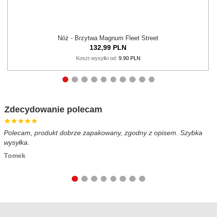
Nóż - Brzytwa Magnum Fleet Street
132,
99
PLN
Koszt wysyłki od:
9.90 PLN
Zdecydowanie polecam
Polecam, produkt dobrze zapakowany, zgodny z opisem. Szybka
B
wysyłka.
c
Tomek