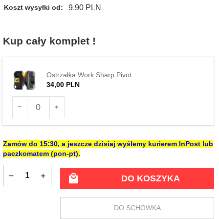
9.90 PLN
Koszt wysyłki od:
Kup cały komplet !
Ostrzałka Work Sharp Pivot
34,
00
PLN
Ilość
dla
produktu
101909
Zamów do
15:30
, a jeszcze dzisiaj wyślemy kurierem InPost lub
paczkomatem (pon-pt).
DO KOSZYKA
DO SCHOWKA