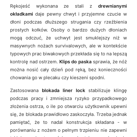
Rękojeść wykonana ze stali z
drewnianymi
okładkami
daje pewny chwyt i przyjemne czucie w
dłoni podczas dłuższego strugania czy rzeźbienia
prostych kołków. Osoby o bardzo dużych dłoniach
mogą odczuć, że uchwyt jest smuklejszy niż w
masywnych nożach survivalowych, ale w kontekście
typowych prac biwakowych przekłada się to na lepszą
kontrolę nad ostrzem.
Klips do paska
sprawia, że nóż
można nosić cały dzień pod ręką, bez konieczności
chowania go w plecaku czy kieszeni spodni.
Zastosowana
blokada liner lock
stabilizuje klingę
podczas pracy i zmniejsza ryzyko przypadkowego
złożenia ostrza, o ile po otwarciu użytkownik upewni
się, że blokada prawidłowo zaskoczyła. Trzeba jednak
pamiętać, że to nadal konstrukcja składana - w
porównaniu z nożem o pełnym trzpieniu nie zapewni