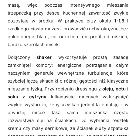
masą, więc podczas intensywnego mieszania
trzepaczką przy desce kuchennej zawartość zwykle
pozostaje w środku. W praktyce przy około
1-1,5 l
rzadkiego ciasta możesz prowadzić ruchy okrężne bez
obklejonego blatu, co odróżnia ten profil od niskich,
bardzo szerokich misek.
Dołączony
shaker
wykorzystuje prostą zasadę
zamkniętej komory: energiczne potrząsanie całym
naczyniem generuje wewnętrzne turbulencje, które
szybciej łączą składniki o różnej gęstości niż klasyczne
mieszanie łyżką. Przy robieniu dressingu z
oleju, octu i
soku z cytryny
kilkanaście mocnych wstrząśnięć
zwykle wystarcza, żeby uzyskać jednolitą emulsję - w
otwartej misce taka sama mieszanka często
rozwarstwia się na ściankach. Do wybrania resztek
kremu czy masy sernikowej ze ścianek służy szpatułka