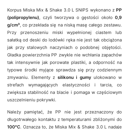
Korpus Miska Mix & Shake 3.0 L SNIPS wykonano z
PP
(polipropylenu)
, czyli tworzywa o gęstości około
0,9
g/cm³
, co przekłada się na niską masę całego zestawu.
Przy przenoszeniu miski wypełnionej ciastem lub
sałatką od deski do lodówki ręka nie jest tak obciążona
jak przy stalowych naczyniach o podobnej objętości.
Gładka powierzchnia PP zwykle nie wchłania zapachów
tak intensywnie jak porowate plastiki, a odporność na
typowe środki myjące sprawdza się przy codziennym
zmywaniu. Elementy z
silikonu i gumy
ulokowano w
strefach wymagających elastyczności i tarcia, co
zwiększa stabilność na blacie i pomaga w częściowym
uszczelnieniu pokrywki.
Należy pamiętać, że PP nie jest przeznaczony do
długotrwałego kontaktu z temperaturami zbliżonymi do
100°C
. Oznacza to, że Miska Mix & Shake 3.0 L nadaje