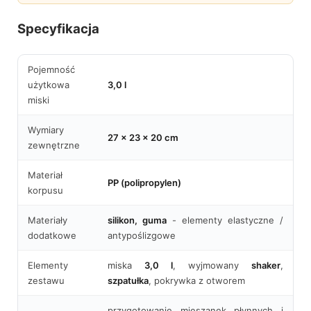
Specyfikacja
Pojemność
użytkowa
3,0 l
miski
Wymiary
27 × 23 × 20 cm
zewnętrzne
Materiał
PP (polipropylen)
korpusu
Materiały
silikon, guma
- elementy elastyczne /
dodatkowe
antypoślizgowe
Elementy
miska
3,0 l
, wyjmowany
shaker
,
zestawu
szpatułka
, pokrywka z otworem
przygotowanie mieszanek płynnych i