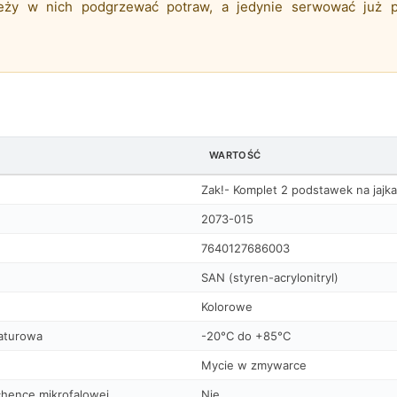
leży w nich podgrzewać potraw, a jedynie serwować już p
WARTOŚĆ
Zak!- Komplet 2 podstawek na jajka
2073-015
7640127686003
SAN (styren-acrylonitryl)
Kolorowe
aturowa
-20°C do +85°C
Mycie w zmywarce
hence mikrofalowej
Nie