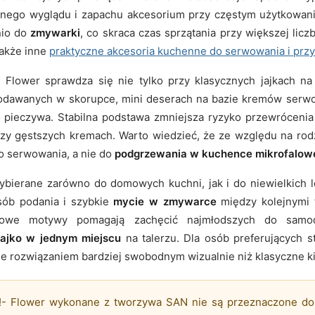
alnego wyglądu i zapachu akcesorium przy częstym użytkowani
nio do
zmywarki
, co skraca czas sprzątania przy większej licz
także inne
praktyczne akcesoria kuchenne do serwowania i prz
 Flower sprawdza się nie tylko przy klasycznych jajkach na
dawanych w skorupce, mini deserach na bazie kremów serw
pieczywa. Stabilna podstawa zmniejsza ryzyko przewrócenia s
 przy gęstszych kremach. Warto wiedzieć, że ze względu na ro
o serwowania, a nie do
podgrzewania w kuchence mikrofalow
bierane zarówno do domowych kuchni, jak i do niewielkich l
osób podania i szybkie
mycie w zmywarce
między kolejnymi 
towe motywy pomagają zachęcić najmłodszych do samodz
jajko w jednym miejscu
na talerzu. Dla osób preferujących
 rozwiązaniem bardziej swobodnym wizualnie niż klasyczne kiel
!- Flower wykonane z tworzywa SAN nie są przeznaczone d