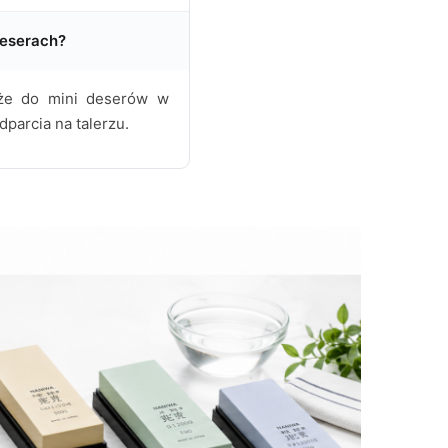
deserach?
akże do mini deserów w
parcia na talerzu.