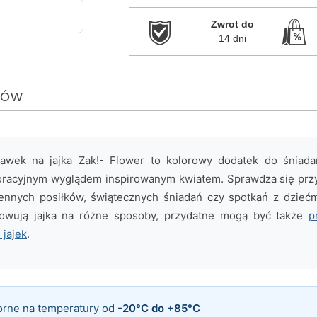
Zwrot do

14 dni
TÓW
wek na jajka Zak!- Flower to kolorowy dodatek do śniada
racyjnym wyglądem inspirowanym kwiatem. Sprawdza się przy 
nnych posiłków, świątecznych śniadań czy spotkań z dziećmi
towują jajka na różne sposoby, przydatne mogą być także
p
 jajek
.
orne na temperatury od
-20°C do +85°C