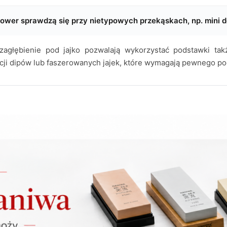
lower sprawdzą się przy nietypowych przekąskach, np. mini 
 i zagłębienie pod jajko pozwalają wykorzystać podstawki t
cji dipów lub faszerowanych jajek, które wymagają pewnego pod