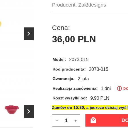
Producent:
Zak!designs
Cena:
36,
00
PLN
2073-015
Model:
2073-015
Kod producenta:
2 lata
Gwarancja:
1 dni
Realizacja zamówienia:
DO
9.90 PLN
Koszt wysyłki od:
Zamów do
15:30
, a jeszcze dzisiaj wy
D