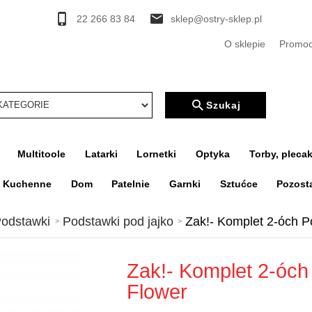
22 266 83 84
sklep@ostry-sklep.pl
O sklepie
Promoc
rcher
Szukaj
Multitoole
Latarki
Lornetki
Optyka
Torby, plecak
a Kuchenne
Dom
Patelnie
Garnki
Sztućce
Pozost
odstawki
Podstawki pod jajko
Zak!- Komplet 2-óch P
Zak!- Komplet 2-óch
Flower