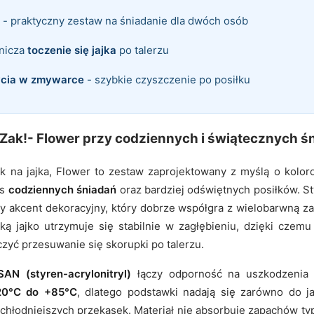
- praktyczny zestaw na śniadanie dla dwóch osób
anicza
toczenie się jajka
po talerzu
cia w zmywarce
- szybkie czyszczenie po posiłku
Zak!- Flower przy codziennych i świątecznych ś
k na jajka, Flower to zestaw zaprojektowany z myślą o kolo
as
codziennych śniadań
oraz bardziej odświętnych posiłków. S
 akcent dekoracyjny, który dobrze współgra z wielobarwną zas
zką jajko utrzymuje się stabilnie w zagłębieniu, dzięki czemu
iczyć przesuwanie się skorupki po talerzu.
SAN (styren-acrylonitryl)
łączy odporność na uszkodzenia 
20°C do +85°C
, dlatego podstawki nadają się zarówno do 
do chłodniejszych przekąsek. Materiał nie absorbuje zapachów t