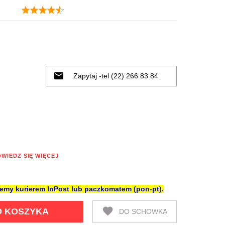
Zapytaj -tel (22) 266 83 84
WIEDZ SIĘ WIĘCEJ
ślemy kurierem InPost lub paczkomatem (pon-pt).
O KOSZYKA
DO SCHOWKA