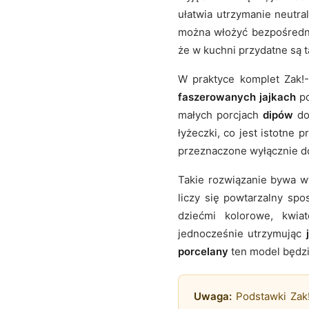
ułatwia utrzymanie neutr
można włożyć bezpośred
że w kuchni przydatne są 
W praktyce komplet Zak!-
faszerowanych jajkach
po
małych porcjach
dipów
do 
łyżeczki, co jest istotne
przeznaczone wyłącznie d
Takie rozwiązanie bywa wy
liczy się powtarzalny sp
dziećmi kolorowe, kwia
jednocześnie utrzymując
porcelany
ten model będzie
Uwaga:
Podstawki Zak