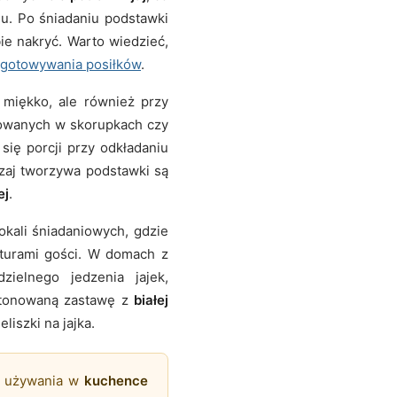
u. Po śniadaniu podstawki
bie nakryć. Warto wiedzieć,
ygotowywania posiłków
.
 miękko, ale również przy
owanych w skorupkach czy
ię porcji przy odkładaniu
dzaj tworzywa podstawki są
ej
.
okali śniadaniowych, gdzie
turami gości. W domach z
ielnego jedzenia jajek,
 stonowaną zastawę z
białej
iszki na jajka.
o używania w
kuchence