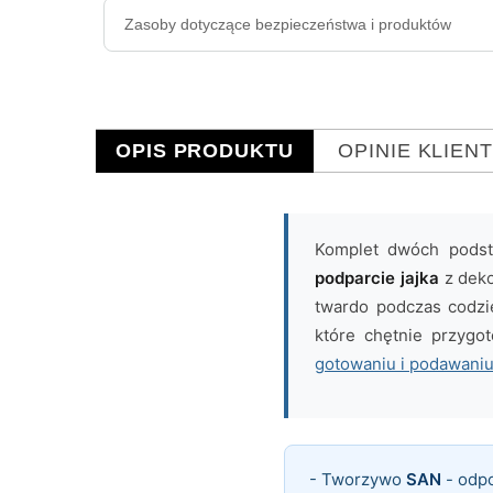
Zasoby dotyczące bezpieczeństwa i produktów
OPIS PRODUKTU
OPINIE KLIEN
Komplet dwóch podsta
podparcie jajka
z deko
twardo podczas codzie
które chętnie przygo
gotowaniu i podawaniu
- Tworzywo
SAN
- odp