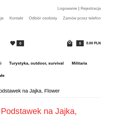
Logowanie
|
Rejestracja
je
Kontakt
Odbiór osobisty
Zamów przez telefon
0.00
PLN
0
0
i
Turystyka, outdoor, survival
Militaria
ałe
odstawek na Jajka, Flower
 Podstawek na Jajka,