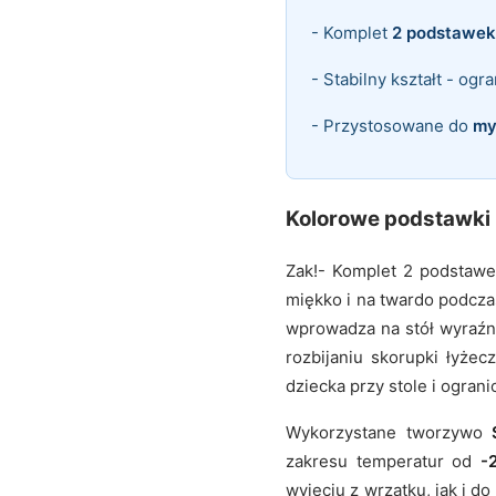
- Komplet
2 podstawek
- Stabilny kształt - ogr
- Przystosowane do
my
Kolorowe podstawki 
Zak!- Komplet 2 podstawe
miękko i na twardo podcz
wprowadza na stół wyraźny
rozbijaniu skorupki łyżec
dziecka przy stole i ogran
Wykorzystane tworzywo
zakresu temperatur od
-
wyjęciu z wrzątku, jak i 