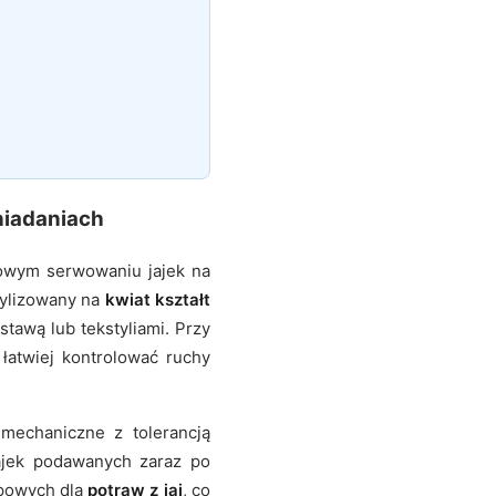
niadaniach
rowym serwowaniu jajek na
tylizowany na
kwiat kształt
tawą lub tekstyliami. Przy
 łatwiej kontrolować ruchy
mechaniczne z tolerancją
jajek podawanych zaraz po
ypowych dla
potraw z jaj
, co