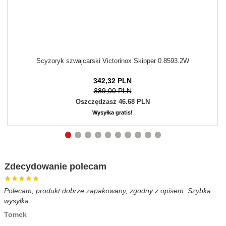
Scyzoryk szwajcarski Victorinox Skipper 0.8593.2W
342,
32
PLN
389,00 PLN
Oszczędzasz 46.68 PLN
Wysyłka gratis!
Zdecydowanie polecam
Polecam, produkt dobrze zapakowany, zgodny z opisem. Szybka
B
wysyłka.
c
Tomek