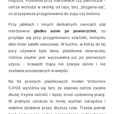
miąższu. Podobnie przy marchewce czy pietruszce -
ostrze wchodzi w skórkę od razu, bez „ślizgania się”,
co przyspiesza przygotowania do zupy czy bulionu.
Przy jabłkach i innych delikatnych owocach stal
nierdzewna
gładko sunie po powierzchni
, co
przydaje się przy przygotowaniu szarlotki, kompotu
albo miski sałatki owocowej. W kuchni, w której do tej
pory używana była tania, plastikowa obieraczka,
różnica zwykle jest wyczuwalna już po pierwszym
użyciu - krawędź tnąca nie szarpie skórki i nie
zostawia poszarpanych krawędzi.
Na tle prostych plastikowych modeli Victorinox
5.0103 wyróżnia się tym, że stalowe ostrze zwykle
dłużej trzyma ostrość i lepiej znosi codzienną pracę.
W praktyce oznacza to mniej wymian narzędzia i
stabilne działanie przez dłuższy czas. Trzeba jednak