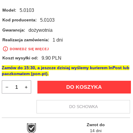
5.0103
Model:
5.0103
Kod producenta:
dożywotnia
Gwarancja:
1 dni
Realizacja zamówienia:
DOWIEDZ SIĘ WIĘCEJ
9.90 PLN
Koszt wysyłki od:
Zamów do
15:30
, a jeszcze dzisiaj wyślemy kurierem InPost lub
paczkomatem (pon-pt).
DO KOSZYKA
DO SCHOWKA
Zwrot do

14 dni