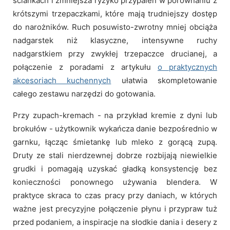
ściankach i zmniejsza ryzyko przypaleń w porównaniu z
krótszymi trzepaczkami, które mają trudniejszy dostęp
do narożników. Ruch posuwisto-zwrotny mniej obciąża
nadgarstek niż klasyczne, intensywne ruchy
nadgarstkiem przy zwykłej trzepaczce drucianej, a
połączenie z poradami z artykułu
o praktycznych
akcesoriach kuchennych
ułatwia skompletowanie
całego zestawu narzędzi do gotowania.
Przy zupach-kremach - na przykład kremie z dyni lub
brokułów - użytkownik wykańcza danie bezpośrednio w
garnku, łącząc śmietankę lub mleko z gorącą zupą.
Druty ze stali nierdzewnej dobrze rozbijają niewielkie
grudki i pomagają uzyskać gładką konsystencję bez
konieczności ponownego używania blendera. W
praktyce skraca to czas pracy przy daniach, w których
ważne jest precyzyjne połączenie płynu i przypraw tuż
przed podaniem, a inspiracje na słodkie dania i desery z