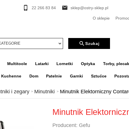
22 266 83 84
sklep@ostry-sklep.pl
O sklepie
Promoc
rcher
Szukaj
Multitoole
Latarki
Lornetki
Optyka
Torby, plecak
a Kuchenne
Dom
Patelnie
Garnki
Sztućce
Pozost
tniki i zegary
Minutniki
Minutnik Elektorniczny Conta
Minutnik Elektornic
Producent:
Gefu