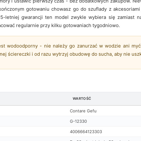
mory i ustawić pierwszy czas - bez dodatkowych zakupów. Niew
skończonym gotowaniu chowasz go do szuflady z akcesoriami
 5-letniej gwarancji ten model zwykle wybiera się zamiast 
acować regularnie przy kilku gotowaniach tygodniowo.
est wodoodporny - nie należy go zanurzać w wodzie ani my
nej ściereczki i od razu wytrzyj obudowę do sucha, aby nie uszk
WARTOŚĆ
Contare Gefu
G-12330
4006664123303