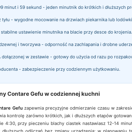
99 minut i 59 sekund - jeden minutnik do krótkich i dłuższych 
tyłu - wygodne mocowanie na drzwiach piekarnika lub lodówki
stabilne ustawienie minutnika na blacie przy desce do krojenia
rdzewnej i tworzywa - odporność na zachlapania i drobne uderz
AA dołączonej w zestawie - gotowy do użycia od razu po rozpako
roducenta - zabezpieczenie przy codziennym użytkowaniu.
zny Contare Gefu w codziennej kuchni
ntare Gefu
zapewnia precyzyjne odmierzanie czasu w zakresi
wia kontrolę zarówno krótkich, jak i dłuższych etapów gotowan
e 4:30, przy pieczeniu blachy ciastek nastawiasz 12-14 minu
 dłuższych odliczań bez zmiany urządzenia; w planowaniu t