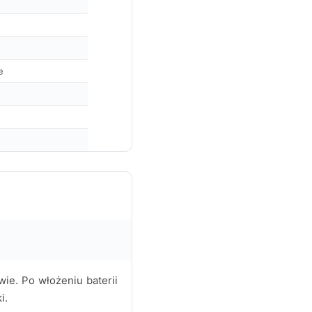
e
wie. Po włożeniu baterii
i.