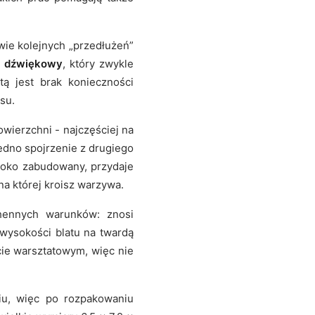
owie kolejnych „przedłużeń”
m dźwiękowy
, który zwykle
tą jest brak konieczności
su.
wierzchni - najczęściej na
edno spojrzenie z drugiego
ęboko zabudowany, przydaje
 na której kroisz warzywa.
hennych warunków: znosi
 wysokości blatu na twardą
cie warsztatowym, więc nie
iu, więc po rozpakowaniu