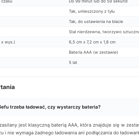
 czasu
Do 99 minut lub do 59 sekund
Tak, umieszczony z tyłu
Tak, do ustawienia na blacie
Stal nierdzewna, tworzywo sztuczn
. x wys.)
6,5 cm x 7,2 cm x 1,8 cm
Bateria AAA (w zestawie)
5 lat
tania
Gefu trzeba ładować, czy wystarczy bateria?
asilany jest klasyczną baterią AAA, która znajduje się w zesta
zu i nie wymaga żadnego ładowania ani podłączania do ładowark