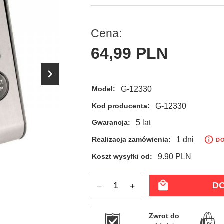
Cena:
64,
99
PLN
G-12330
Model:
G-12330
Kod producenta:
5 lat
Gwarancja:
1 dni
Realizacja zamówienia:
DO
9.90 PLN
Koszt wysyłki od:
D
Zwrot do
