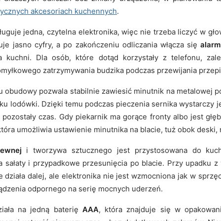
tycznych akcesoriach kuchennych
.
uguje jedna, czytelna elektronika, więc nie trzeba liczyć w gł
je jasno cyfry, a po zakończeniu odliczania włącza się
alar
 kuchni. Dla osób, które dotąd korzystały z telefonu, zale
omyłkowego zatrzymywania budzika podczas przewijania przepi
 obudowy pozwala stabilnie zawiesić minutnik na metalowej po
oku lodówki. Dzięki temu podczas pieczenia sernika wystarczy j
 pozostały czas. Gdy piekarnik ma gorące fronty albo jest gł
 która umożliwia ustawienie minutnika na blacie, tuż obok deski,
zewnej
i tworzywa sztucznego jest przystosowana do kuc
 sałaty i przypadkowe przesunięcia po blacie. Przy upadku z
 działa dalej, ale elektronika nie jest wzmocniona jak w sprzę
ządzenia odpornego na serię mocnych uderzeń.
ziała na jedną baterię
AAA
, która znajduje się w opakowan