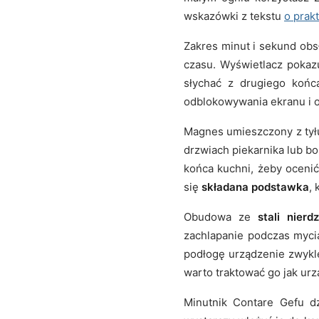
wskazówki z tekstu
o prak
Zakres minut i sekund obsł
czasu. Wyświetlacz pokazu
słychać z drugiego końca
odblokowywania ekranu i 
Magnes umieszczony z tyłu
drzwiach piekarnika lub b
końca kuchni, żeby ocenić
się
składana podstawka
,
Obudowa ze
stali nierd
zachlapanie podczas mycia
podłogę urządzenie zwykle
warto traktować go jak ur
Minutnik Contare Gefu d