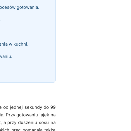
procesów gotowania.
.
.
enia w kuchni.
waniu.
e od jednej sekundy do 99
ia. Przy gotowaniu jajek na
t, a przy duszeniu sosu na
akich prac pomagają także