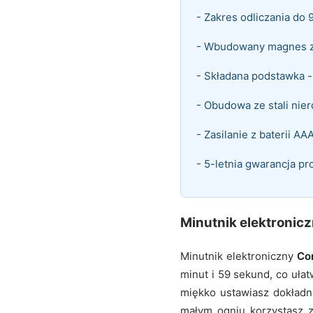
- Zakres odliczania do 
- Wbudowany magnes z 
- Składana podstawka - 
- Obudowa ze stali nie
- Zasilanie z baterii A
- 5-letnia gwarancja p
Minutnik elektronic
Minutnik elektroniczny
Co
minut i 59 sekund, co ułat
miękko ustawiasz dokładni
małym ogniu korzystasz z