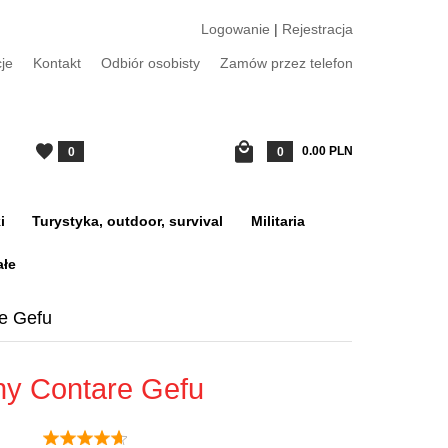
Logowanie
|
Rejestracja
je
Kontakt
Odbiór osobisty
Zamów przez telefon
0.00
PLN
0
0
i
Turystyka, outdoor, survival
Militaria
ałe
re Gefu
zny Contare Gefu