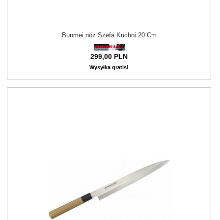
Bunmei nóż Szefa Kuchni 20 Cm
299,
00
PLN
Wysyłka gratis!