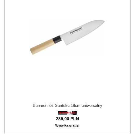
Bunmei nóż Santoku 18cm uniwersalny
289,
00
PLN
Wysyłka gratis!