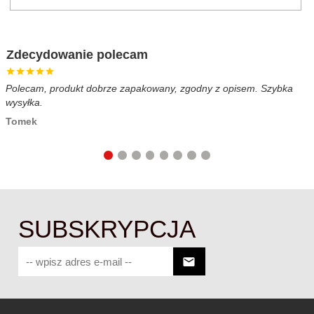
Zdecydowanie polecam
Polecam, produkt dobrze zapakowany, zgodny z opisem. Szybka
B
wysyłka.
c
Tomek
SUBSKRYPCJA