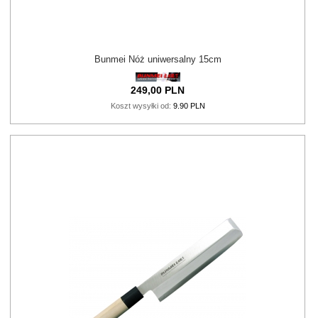
Bunmei Nóż uniwersalny 15cm
249,
00
PLN
Koszt wysyłki od:
9.90 PLN