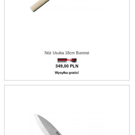
Nóż Usuba 18cm Bunmei
349,
00
PLN
Wysyłka gratis!