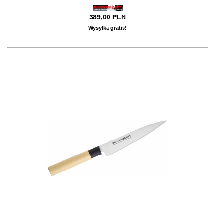
389,
00
PLN
Wysyłka gratis!