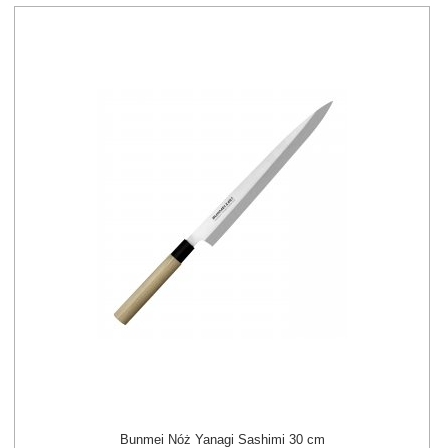
Bunmei Nóż Yanagi Sashimi 30 cm