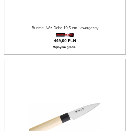
Bunmei Nóż Deba 19,5 cm Leworęczny
449,
00
PLN
Wysyłka gratis!