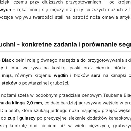
, dzięki czemu przy dłuższych przygotowaniach - od kroje
owych
- ręka mniej się męczy niż przy cięższych nożach z
czące wpływu twardości stali na ostrość noża omawia arty
chni - konkretne zadania i porównanie se
 Black
pełni rolę głównego narzędzia do przygotowywania skł
tę
i inne warzywa na kostkę, paski oraz cienkie piórka.
 mięs
, równym krojeniu
wędlin
i bloków
sera
na kanapki cz
i
steków
o powtarzalnej grubości.
 nożami szefa w podobnym przedziale cenowym Tsubame Bla
mukłą klingą 2,0 mm
, co daje bardziej agresywne wejście w pr
Dla osób, które szukają jednego noża mającego przejąć więks
w do
zup
i
gulaszy
po precyzyjne siekanie dodatków kanapkowych
kszą kontrolę nad cięciem niż w wielu cięższych, grubs