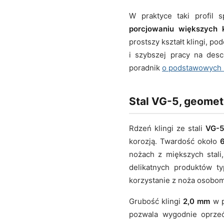
W praktyce taki profil 
porcjowaniu większych
prostszy kształt klingi, p
i szybszej pracy na des
poradnik
o podstawowych r
Stal VG-5, geometr
Rdzeń klingi ze stali
VG-
korozją. Twardość około
nożach z miększych stali
delikatnych produktów 
korzystanie z noża osobom
Grubość klingi
2,0 mm
w p
pozwala wygodnie oprzeć