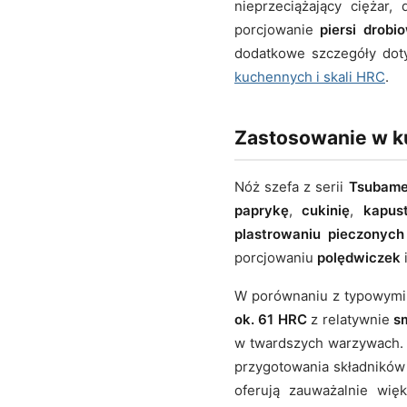
nieprzeciążający ciężar
porcjowanie
piersi drobi
dodatkowe szczegóły doty
kuchennych i skali HRC
.
Zastosowanie w ku
Nóż szefa z serii
Tsubame
paprykę
,
cukinię
,
kapus
plastrowaniu pieczonych
porcjowaniu
polędwiczek
W porównaniu z typowymi
ok. 61 HRC
z relatywnie
s
w twardszych warzywach. 
przygotowania składnikó
oferują zauważalnie wię