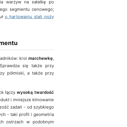
nia warzyw na sałatkę po
 tego segmentu cenowego;
kuł
o hartowaniu stali noży
gmentu
adników: kroi
marchewkę
,
 Sprawdza się także przy
y półmiski, a także przy
ck łączy
wysoką twardość
odukt i mniejsze klinowanie
zość zadań - od szybkiego
 - taki profil i geometria
zych ostrzach w podobnym