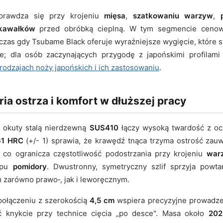
sprawdza się przy krojeniu
mięsa
,
szatkowaniu warzyw
,
 kawałków
przed obróbką cieplną. W tym segmencie ceno
odczas gdy Tsubame Black oferuje wyraźniejsze wygięcie, które 
ce; dla osób zaczynających przygodę z japońskimi profila
odzajach noży japońskich i ich zastosowaniu
.
ia ostrza i komfort w dłuższej pracy
5
okuty stalą nierdzewną
SUS410
łączy wysoką twardość z oc
61 HRC
(+/- 1) sprawia, że krawędź tnąca trzyma ostrość zauw
, co ogranicza częstotliwość podostrzania przy krojeniu
war
typu
pomidory
. Dwustronny, symetryczny szlif sprzyja powta
 zarówno prawo‑, jak i leworęcznym.
ołączeniu z szerokością
4,5 cm
wspiera precyzyjne prowadzen
 knykcie przy technice cięcia „po desce". Masa około
202