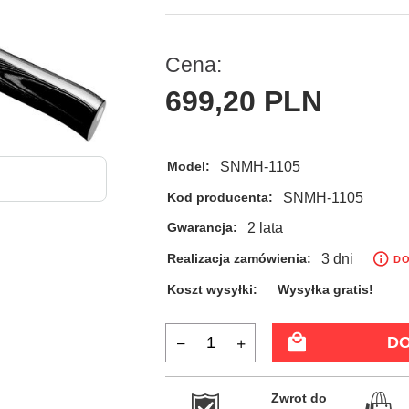
Cena:
699,
20
PLN
SNMH-1105
Model:
SNMH-1105
Kod producenta:
2 lata
Gwarancja:
3 dni
Realizacja zamówienia:
DO
Koszt wysyłki:
Wysyłka gratis!
DO
Zwrot do
