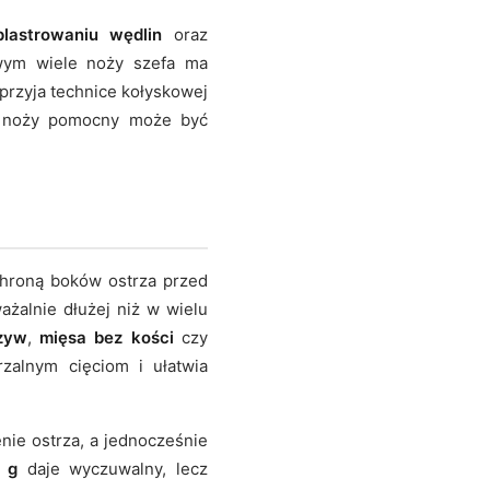
plastrowaniu wędlin
oraz
wym wiele noży szefa ma
sprzyja technice kołyskowej
mi noży pomocny może być
hroną boków ostrza przed
ażalnie dłużej niż w wielu
zyw
,
mięsa bez kości
czy
rzalnym cięciom i ułatwia
ie ostrza, a jednocześnie
 g
daje wyczuwalny, lecz