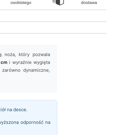
osobistego
dostawa
ą noża, który pozwala
1 cm
i wyraźnie wygięta
 zarówno dynamiczne,
iół na desce.
wyższona odporność na