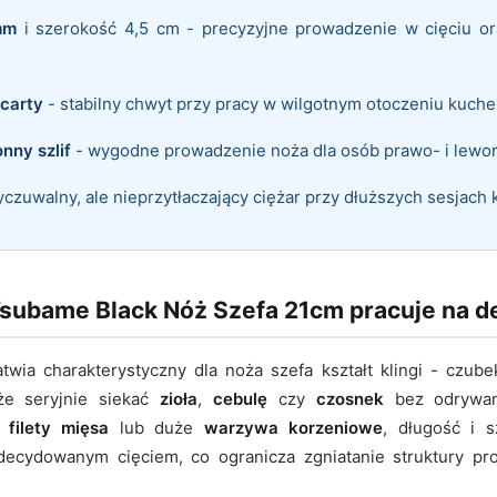
mm
i szerokość 4,5 cm - precyzyjne prowadzenie w cięciu o
icarty
- stabilny chwyt przy pracy w wilgotnym otoczeniu kuch
nny szlif
- wygodne prowadzenie noża dla osób prawo- i lewo
czuwalny, ale nieprzytłaczający ciężar przy dłuższych sesjach k
subame Black Nóż Szefa 21cm pracuje na d
twia charakterystyczny dla noża szefa kształt klingi - czub
że seryjnie siekać
zioła
,
cebulę
czy
czosnek
bez odrywan
k
filety mięsa
lub duże
warzywa korzeniowe
, długość i s
ecydowanym cięciem, co ogranicza zgniatanie struktury pro