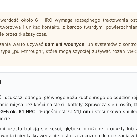
wardość około 61 HRC wymaga rozsądnego traktowania ostrz
tworzywa i unikać kontaktu z bardzo twardymi powierzchnia
e przez dłuższy czas.
zenia warto używać
kamieni wodnych
lub systemów z kontro
 typu „pull-through", które mogą szybciej zużywać rdzeń VG-
l
jeśli szukasz jednego, głównego noża kuchennego do codziennej
ie mięsa bez kości na steki i kotlety. Sprawdza się u osób, k
G-5 ok. 61 HRC
, długości ostrza
21,1 cm
i stosunkowo smukłe
ięcie.
hni często trafiają się kości, głęboko mrożone produkty lub
twarda i cienka krawędź nie jest przeznaczona do uderzania w 