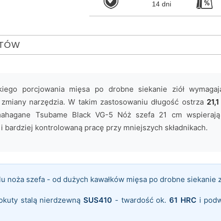
14 dni
NTÓW
kiego porcjowania mięsa po drobne siekanie ziół wymagaj
 zmiany narzędzia. W takim zastosowaniu długość ostrza
21,
mahagane Tsubame Black VG-5 Nóż szefa 21 cm wspierają
k i bardziej kontrolowaną pracę przy mniejszych składnikach.
lu noża szefa - od dużych kawałków mięsa po drobne siekanie z
kuty stalą nierdzewną
SUS410
- twardość ok.
61 HRC
i pod