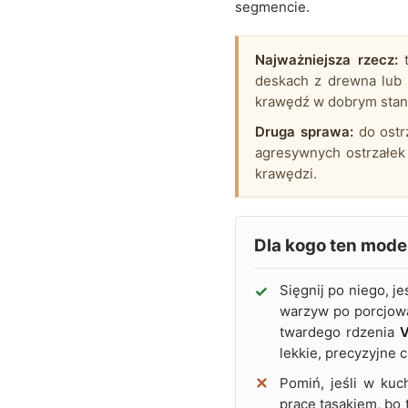
segmencie.
Najważniejsza rzecz:
t
deskach z drewna lub 
krawędź w dobrym stani
Druga sprawa:
do ostr
agresywnych ostrzałek
krawędzi.
Dla kogo ten mode
Sięgnij po niego, 
warzyw po porcjowan
twardego rdzenia
V
lekkie, precyzyjne c
Pomiń, jeśli w kuc
pracę tasakiem, bo 