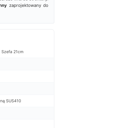
nny
zaprojektowany do
 Szefa 21cm
ewną SUS410