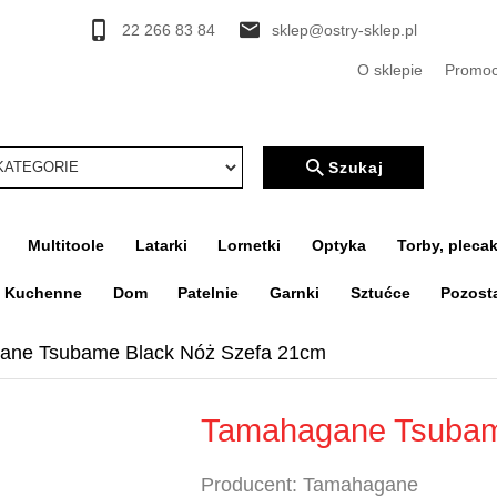
22 266 83 84
sklep@ostry-sklep.pl
O sklepie
Promoc
rcher
Szukaj
Multitoole
Latarki
Lornetki
Optyka
Torby, plecak
a Kuchenne
Dom
Patelnie
Garnki
Sztućce
Pozost
ane Tsubame Black Nóż Szefa 21cm
Tamahagane Tsubam
Producent:
Tamahagane