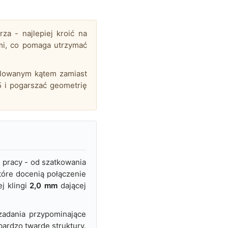
a - najlepiej kroić na
mi, co pomaga utrzymać
lowanym kątem zamiast
5 i pogarszać geometrię
 pracy - od szatkowania
tóre docenią połączenie
j klingi
2,0 mm
dającej
 zadania przypominające
bardzo twarde struktury.