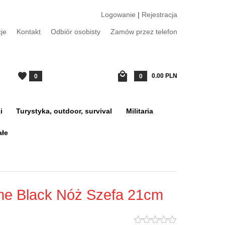
Logowanie
|
Rejestracja
je
Kontakt
Odbiór osobisty
Zamów przez telefon
0.00
PLN
0
0
i
Turystyka, outdoor, survival
Militaria
ałe
e Black Nóż Szefa 21cm