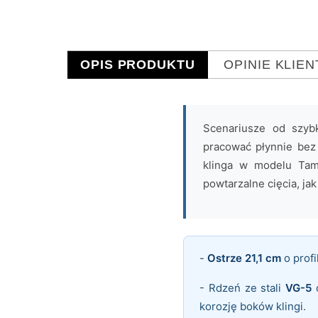
OPIS PRODUKTU
OPINIE KLIE
Scenariusze od szyb
pracować płynnie bez
klinga w modelu Ta
powtarzalne cięcia, ja
-
Ostrze 21,1 cm
o profi
- Rdzeń ze stali
VG-5
o
korozję boków klingi.