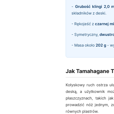
-
Grubość klingi 2,0 
składników z deski.
- Rękojeść z
czarnej m
- Symetryczny,
dwustro
- Masa około
202 g
- wy
Jak Tamahagane T
Kołyskowy ruch ostrza uła
deską, a użytkownik mo
płaszczyznach, takich ja
prowadzić nóż jednym, zd
równych plastrów.