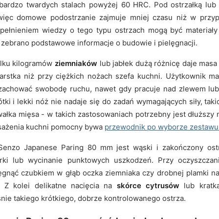
w bardzo twardych stalach powyżej 60 HRC. Pod ostrzałką lu
więc domowe podostrzanie zajmuje mniej czasu niż w przypa
upełnieniem wiedzy o tego typu ostrzach mogą być materiał
e zebrano podstawowe informacje o budowie i pielęgnacji.
ilku kilogramów
ziemniaków
lub jabłek dużą różnicę daje masa
rstka niż przy ciężkich nożach szefa kuchni. Użytkownik ma
a zachować swobodę ruchu, nawet gdy pracuje nad zlewem lub
tki i lekki nóż nie nadaje się do zadań wymagających siły, takic
łka mięsa - w takich zastosowaniach potrzebny jest dłuższy n
sażenia kuchni pomocny bywa
przewodnik po wyborze zestawu
t Senzo Japanese Paring 80 mm jest wąski i zakończony o
órki lub wycinanie punktowych uszkodzeń. Przy oczyszcza
ęgnąć czubkiem w głąb oczka ziemniaka czy drobnej plamki na
 Z kolei delikatne nacięcia na
skórce cytrusów
lub kratk
ie takiego krótkiego, dobrze kontrolowanego ostrza.