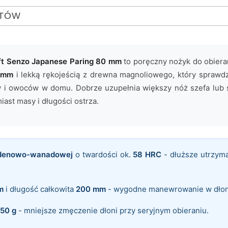
NTÓW
ft Senzo Japanese Paring 80 mm
to poręczny nożyk do obieran
 mm
i lekką rękojeścią z drewna magnoliowego, który sprawd
 i owoców w domu. Dobrze uzupełnia większy nóż szefa lub 
iast masy i długości ostrza.
ibdenowo-wanadowej
o twardości ok.
58 HRC
- dłuższe utrzyma
m
i długość całkowita
200 mm
- wygodne manewrowanie w dłoni
50 g
- mniejsze zmęczenie dłoni przy seryjnym obieraniu.