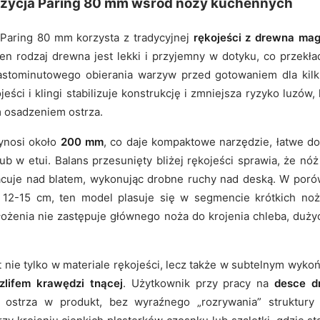
pozycja Paring 80 mm wśród noży kuchennych
Paring 80 mm korzysta z tradycyjnej
rękojeści z drewna ma
en rodzaj drewna jest lekki i przyjemny w dotyku, co przekł
unastominutowego obierania warzyw przed gotowaniem dla kil
eści i klingi stabilizuje konstrukcję i zmniejsza ryzyko luzów
 osadzeniem ostrza.
ynosi około
200 mm
, co daje kompaktowe narzędzie, łatwe d
ub w etui. Balans przesunięty bliżej rękojeści sprawia, że nó
acuje nad blatem, wykonując drobne ruchy nad deską. W por
 12-15 cm, ten model plasuje się w segmencie krótkich no
ałożenia nie zastępuje głównego noża do krojenia chleba, duży
t nie tylko w materiale rękojeści, lecz także w subtelnym wykoń
zlifem krawędzi tnącej
. Użytkownik przy pracy na
desce d
e ostrza w produkt, bez wyraźnego „rozrywania” struktur