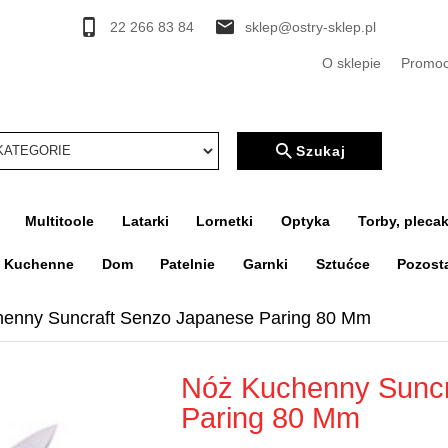
22 266 83 84
sklep@ostry-sklep.pl
O sklepie
Promoc
rcher
Szukaj
Multitoole
Latarki
Lornetki
Optyka
Torby, plecak
a Kuchenne
Dom
Patelnie
Garnki
Sztućce
Pozost
enny Suncraft Senzo Japanese Paring 80 Mm
Nóż Kuchenny Suncr
Paring 80 Mm