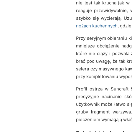
nie jest tak krucha jak 
reaguje przewidywalnie, 
szybko się wycierają. Uz
nożach kuchennych
, gdzi
Przy seryjnym obieraniu k
mniejsze obciążenie nadga
które nie ciąży i pozwal
brać pod uwagę, że tak kró
selera czy masywnego kawa
przy kompletowaniu wypo
Profil ostrza w Suncraf
precyzyjne nacinanie sk
użytkownik może łatwo si
gruby fragment warzywa.
pieczeniem wymagają właśn