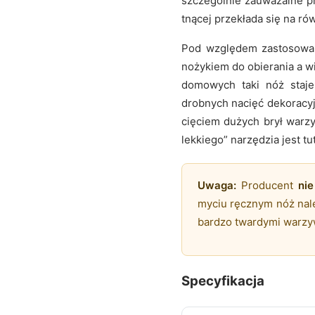
szczególnie zauważalne prz
tnącej przekłada się na ró
Pod względem zastosowań
nożykiem do obierania a w
domowych taki nóż staj
drobnych nacięć dekoracy
cięciem dużych brył warz
lekkiego” narzędzia jest t
Uwaga:
Producent
ni
myciu ręcznym nóż nal
bardzo twardymi warzyw
Specyfikacja