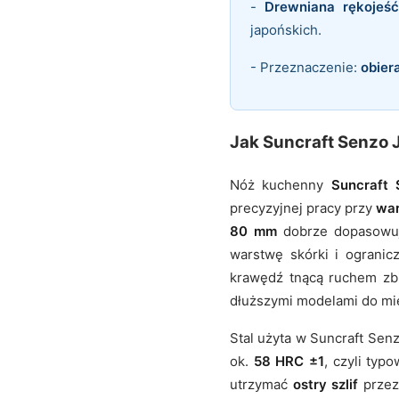
-
Drewniana rękojeść
japońskich.
- Przeznaczenie:
obier
Jak Suncraft Senzo 
Nóż kuchenny
Suncraft
precyzyjnej pracy przy
wa
80 mm
dobrze dopasowuje 
warstwę skórki i ogranic
krawędź tnącą ruchem zbl
dłuższymi modelami do mi
Stal użyta w Suncraft Se
ok.
58 HRC ±1
, czyli ty
utrzymać
ostry szlif
przez