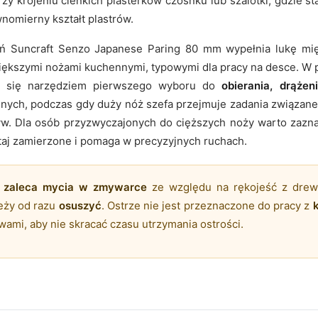
y krojeniu cienkich plasterków czosnku lub szalotki, gdzie st
wnomierny kształt plastrów.
 Suncraft Senzo Japanese Paring 80 mm wypełnia lukę mi
iększymi nożami kuchennymi, typowymi dla pracy na desce. W 
e się narzędziem pierwszego wyboru do
obierania, drążen
jnych, podczas gdy duży nóż szefa przejmuje zadania związan
yw. Dla osób przyzwyczajonych do cięższych noży warto zazna
utaj zamierzone i pomaga w precyzyjnych ruchach.
e zaleca mycia w zmywarce
ze względu na rękojeść z dre
eży od razu
osuszyć
. Ostrze nie jest przeznaczone do pracy z
ami, aby nie skracać czasu utrzymania ostrości.