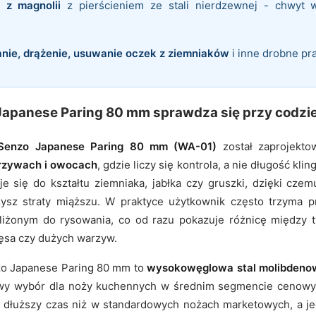
 z magnolii
z pierścieniem ze stali nierdzewnej - chwyt 
anie, drążenie, usuwanie oczek z ziemniaków
i inne drobne p
Japanese Paring 80 mm sprawdza się przy codzi
 Senzo Japanese Paring 80 mm (WA-01)
został zaprojekto
rzywach i owocach
, gdzie liczy się kontrola, a nie długość klin
się do kształtu ziemniaka, jabłka czy gruszki, dzięki czem
zysz straty miąższu. W praktyce użytkownik często trzyma p
iżonym do rysowania, co od razu pokazuje różnicę między 
ęsa czy dużych warzyw.
nzo Japanese Paring 80 mm to
wysokowęglowa stal molibden
powy wybór dla noży kuchennych w średnim segmencie cenowy
 dłuższy czas niż w standardowych nożach marketowych, a j