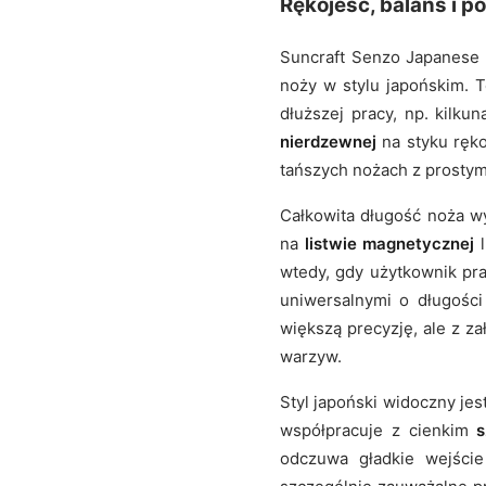
Rękojeść, balans i 
Suncraft Senzo Japanese 
noży w stylu japońskim. T
dłuższej pracy, np. kilk
nierdzewnej
na styku rękoj
tańszych nożach z prostym
Całkowita długość noża w
na
listwie magnetycznej
l
wtedy, gdy użytkownik pr
uniwersalnymi o długości
większą precyzję, ale z z
warzyw.
Styl japoński widoczny jes
współpracuje z cienkim
s
odczuwa gładkie wejści