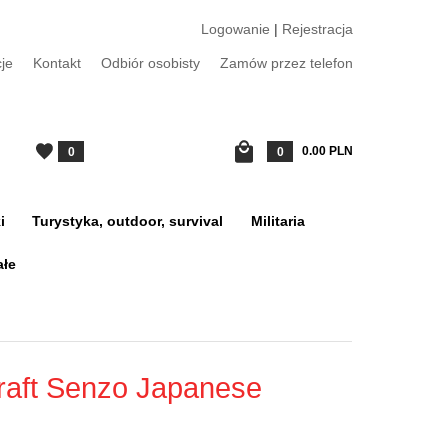
Logowanie
|
Rejestracja
je
Kontakt
Odbiór osobisty
Zamów przez telefon
0.00
PLN
0
0
i
Turystyka, outdoor, survival
Militaria
ałe
aft Senzo Japanese