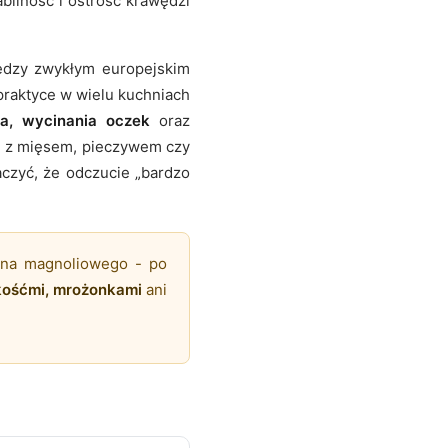
abilność i ostrość krawędzi
ędzy zwykłym europejskim
praktyce w wielu kuchniach
ia, wycinania oczek
oraz
e z mięsem, pieczywem czy
czyć, że odczucie „bardzo
wna magnoliowego - po
kośćmi, mrożonkami
ani