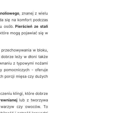
gnoliowego
, znanej z wielu
ada się na komfort podczas
ku osób.
Pierścień ze stali
, które mogą pojawiać się w
o przechowywania w bloku,
ż dobrze leży w dłoni także
ównaniu z typowymi nożami
ży pomocniczych - oferuje
ch porcji mięsa czy dużych
czeniu klingi, które dobrze
rewnianej
lub z tworzywa
y warzyw czy owoców. To