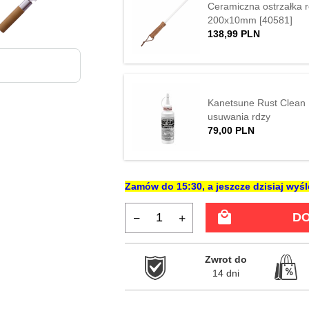
Ceramiczna ostrzałka 
200x10mm [40581]
138,
99
PLN
Kanetsune Rust Clean 1
usuwania rdzy
79,
00
PLN
Zamów do
15:30
, a jeszcze dzisiaj wy
DO
Zwrot do

14 dni