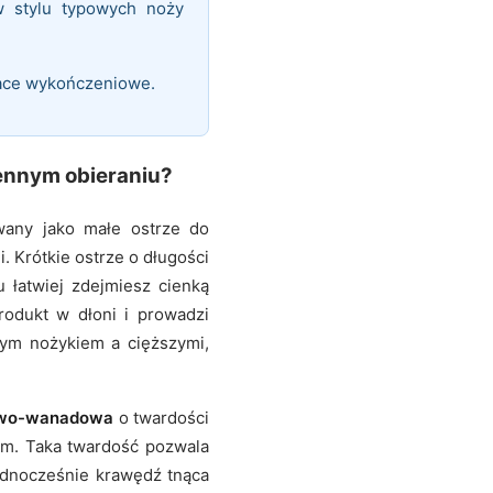
w stylu typowych noży
race wykończeniowe.
ennym obieraniu?
wany jako małe ostrze do
gi. Krótkie ostrze o długości
u łatwiej zdejmiesz cienką
rodukt w dłoni i prowadzi
tym nożykiem a cięższymi,
owo-wanadowa
o twardości
m. Taka twardość pozwala
ednocześnie krawędź tnąca