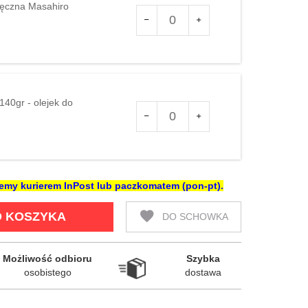
ręczna Masahiro
Ilość
dla
produktu
76242
40gr - olejek do
Ilość
dla
produktu
123477
ślemy kurierem InPost lub paczkomatem (pon-pt).
 KOSZYKA
DO SCHOWKA
Możliwość odbioru

Szybka

osobistego
dostawa