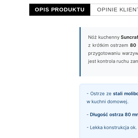
OPIS PRODUKTU
OPINIE KLIE
Nóż kuchenny
Suncra
z krótkim ostrzem
80
przygotowaniu warzyw
jest kontrola ruchu zam
- Ostrze ze
stali mol
w kuchni domowej.
-
Długość ostrza 80 m
- Lekka konstrukcja ok.