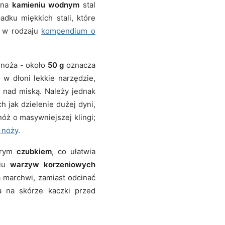
b na
kamieniu wodnym
stal
dku miękkich stali, które
y w rodzaju
kompendium o
 noża - około
50 g
oznacza
 w dłoni lekkie narzędzie,
 nad miską. Należy jednak
h jak dzielenie dużej dyni,
óż o masywniejszej klingi;
 noży
.
strym
czubkiem
, co ułatwia
niu
warzyw korzeniowych
 marchwi, zamiast odcinać
a na skórze kaczki przed