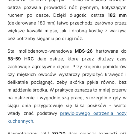
ostrza pozwala prowadzić nóż płynnym, kołyszącym
ruchem po desce. Dzięki długości ostrza
182 mm
(deklarowane 180 mm) łatwo przechodzi zarówno przez
większe kawałki mięsa, jak i drobną kostkę z warzyw,
bez potrzeby sięgania po drugi nóż.
Stal molibdenowo-wanadowa
MBS-26
hartowana do
58-59 HRC
daje ostrze, które przez dłuższy czas
zachowuje agresywne cięcie. Przy krojeniu pomidorów
czy miękkich owoców wystarczy przyłożyć krawędź i
delikatnie pociągnąć, żeby skórka pękła równo, bez
miażdżenia środka. W praktyce oznacza to mniej przerw
na ostrzenie i wygodniejszą pracę, szczególnie gdy w
ciągu dnia przygotowuje się kilka posiłków - warto
wtedy znać podstawy
prawidłowego ostrzenia noży
kuchennych
.
Asymetryczny szlif
80/20
daje cieńszą krawędź niż