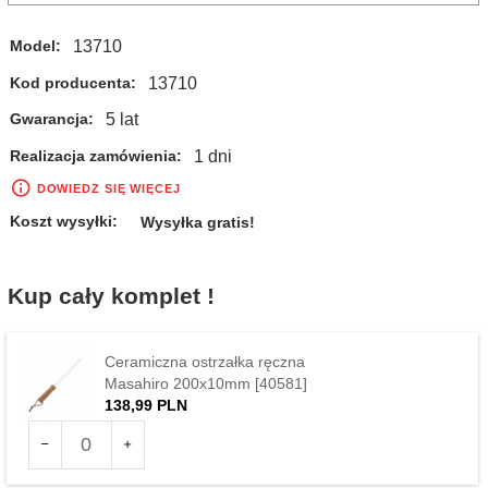
13710
Model:
13710
Kod producenta:
5 lat
Gwarancja:
1 dni
Realizacja zamówienia:
DOWIEDZ SIĘ WIĘCEJ
Koszt wysyłki:
Wysyłka gratis!
Kup cały komplet !
Ceramiczna ostrzałka ręczna
Masahiro 200x10mm [40581]
138,
99
PLN
Ilość
dla
produktu