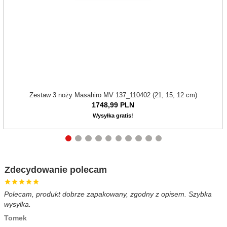
Zestaw 3 noży Masahiro MV 137_110402 (21, 15, 12 cm)
1748,
99
PLN
Wysyłka gratis!
Zdecydowanie polecam
Polecam, produkt dobrze zapakowany, zgodny z opisem. Szybka
B
wysyłka.
c
Tomek