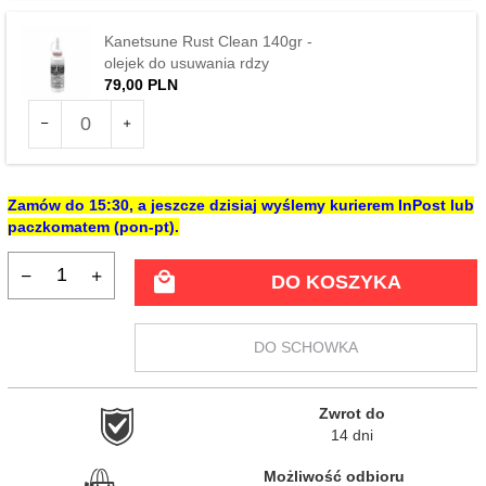
76242
Kanetsune Rust Clean 140gr -
olejek do usuwania rdzy
79,
00
PLN
Ilość
dla
produktu
123477
Zamów do
15:30
, a jeszcze dzisiaj wyślemy kurierem InPost lub
paczkomatem (pon-pt).
DO KOSZYKA
DO SCHOWKA
Zwrot do

14 dni
Możliwość odbioru
