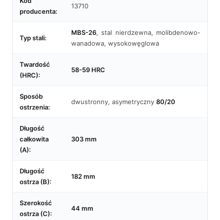
Kod
13710
producenta:
MBS-26
, stal nierdzewna, molibdenowo-
Typ stali:
wanadowa, wysokowęglowa
Twardość
58-59 HRC
(HRC):
Sposób
dwustronny, asymetryczny
80/20
ostrzenia:
Długość
całkowita
303 mm
(A):
Długość
182 mm
ostrza (B):
Szerokość
44 mm
ostrza (C):