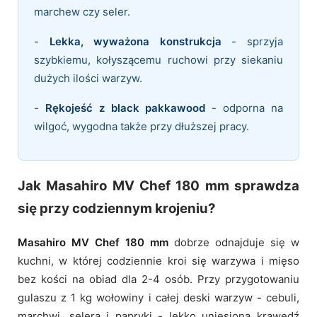
marchew czy seler.
-
Lekka, wyważona konstrukcja
- sprzyja
szybkiemu, kołyszącemu ruchowi przy siekaniu
dużych ilości warzyw.
-
Rękojeść z black pakkawood
- odporna na
wilgoć, wygodna także przy dłuższej pracy.
Jak Masahiro MV Chef 180 mm sprawdza
się przy codziennym krojeniu?
Masahiro MV Chef 180 mm
dobrze odnajduje się w
kuchni, w której codziennie kroi się warzywa i mięso
bez kości na obiad dla 2-4 osób. Przy przygotowaniu
gulaszu z 1 kg wołowiny i całej deski warzyw - cebuli,
marchwi, selera i papryki - lekko uniesiona krawędź