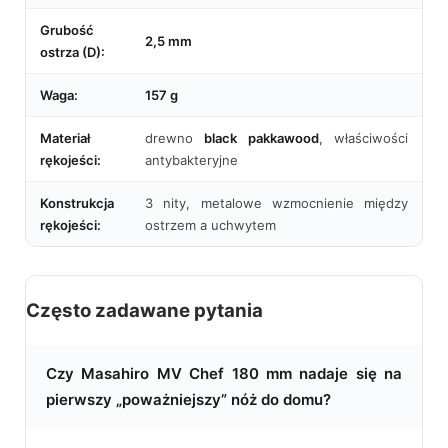
Grubość
2,5 mm
ostrza (D):
Waga:
157 g
Materiał
drewno
black pakkawood
, właściwości
rękojeści:
antybakteryjne
Konstrukcja
3 nity, metalowe wzmocnienie między
rękojeści:
ostrzem a uchwytem
Często zadawane pytania
Czy Masahiro MV Chef 180 mm nadaje się na
pierwszy „poważniejszy” nóż do domu?