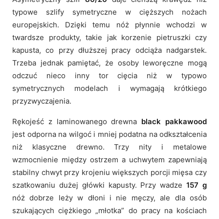
typowe szlify symetryczne w cięższych nożach
europejskich. Dzięki temu nóż płynnie wchodzi w
twardsze produkty, takie jak korzenie pietruszki czy
kapusta, co przy dłuższej pracy odciąża nadgarstek.
Trzeba jednak pamiętać, że osoby leworęczne mogą
odczuć nieco inny tor cięcia niż w typowo
symetrycznych modelach i wymagają krótkiego
przyzwyczajenia.
Rękojeść z laminowanego drewna
black pakkawood
jest odporna na wilgoć i mniej podatna na odkształcenia
niż klasyczne drewno. Trzy nity i metalowe
wzmocnienie między ostrzem a uchwytem zapewniają
stabilny chwyt przy krojeniu większych porcji mięsa czy
szatkowaniu dużej główki kapusty. Przy wadze
157 g
nóż dobrze leży w dłoni i nie męczy, ale dla osób
szukających ciężkiego „młotka” do pracy na kościach