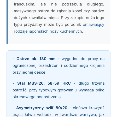
francuskim, ale nie potrzebują długiego,
masywnego ostrza do rąbania kości czy bardzo
dużych kawałków mięsa. Przy zakupie noża tego
typu przydatny może być poradnik
omawiający
rodzaje japońskich noży kuchennych
.
-
Ostrze ok. 180 mm
- wygodne do pracy na
ograniczonej przestrzeni i codziennego krojenia
przy jednej desce.
-
Stal MBS-26, 58-59 HRC
- długo trzyma
ostrość, przy typowym gotowaniu wymaga tylko
okresowego podostrzania.
-
Asymetryczny szlif 80/20
- cieńsza krawędź
tnąca łatwo wchodzi w twardsze warzywa, jak