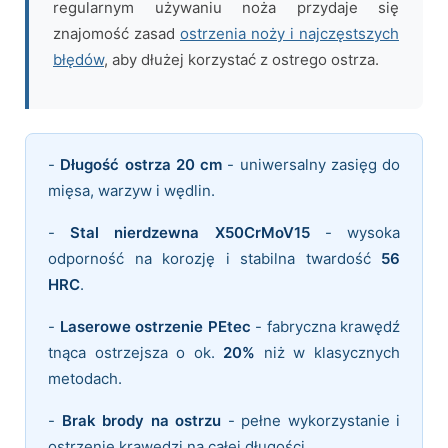
regularnym używaniu noża przydaje się
znajomość zasad
ostrzenia noży i najczęstszych
błędów
, aby dłużej korzystać z ostrego ostrza.
-
Długość ostrza 20 cm
- uniwersalny zasięg do
mięsa, warzyw i wędlin.
-
Stal nierdzewna X50CrMoV15
- wysoka
odporność na korozję i stabilna twardość
56
HRC
.
-
Laserowe ostrzenie PEtec
- fabryczna krawędź
tnąca ostrzejsza o ok.
20%
niż w klasycznych
metodach.
-
Brak brody na ostrzu
- pełne wykorzystanie i
ostrzenie krawędzi na całej długości.