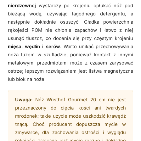
nierdzewnej
wystarczy po krojeniu opłukać nóż pod
bieżącą wodą, używając łagodnego detergentu, a
następnie dokładnie osuszyć. Gładka powierzchnia
rękojeści POM nie chłonie zapachów i łatwo z niej
usunąć tłuszcz, co docenia się przy częstym krojeniu
mięsa, wędlin i serów
. Warto unikać przechowywania
noża luzem w szufladzie, ponieważ kontakt z innymi
metalowymi przedmiotami może z czasem zarysować
ostrze; lepszym rozwiązaniem jest listwa magnetyczna
lub blok na noże.
Uwaga:
Nóż Wüsthof Gourmet 20 cm nie jest
przeznaczony do cięcia kości ani twardych
mrożonek; takie użycie może uszkodzić krawędź
tnącą. Choć producent dopuszcza mycie w
zmywarce, dla zachowania ostrości i wyglądu
rękojeści zalecane jest mycie ręczne i dokładne