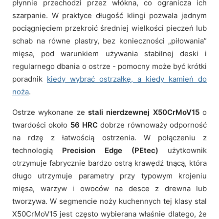
płynnie przechodzi przez włókna, co ogranicza ich
szarpanie. W praktyce długość klingi pozwala jednym
pociągnięciem przekroić średniej wielkości pieczeń lub
schab na równe plastry, bez konieczności „piłowania”
mięsa, pod warunkiem używania stabilnej deski i
regularnego dbania o ostrze - pomocny może być krótki
poradnik
kiedy wybrać ostrzałkę, a kiedy kamień do
noża
.
Ostrze wykonane ze
stali nierdzewnej X50CrMoV15
o
twardości około
56 HRC
dobrze równoważy odporność
na rdzę z łatwością ostrzenia. W połączeniu z
technologią
Precision Edge (PEtec)
użytkownik
otrzymuje fabrycznie bardzo ostrą krawędź tnącą, która
długo utrzymuje parametry przy typowym krojeniu
mięsa, warzyw i owoców na desce z drewna lub
tworzywa. W segmencie noży kuchennych tej klasy stal
X50CrMoV15 jest często wybierana właśnie dlatego, że