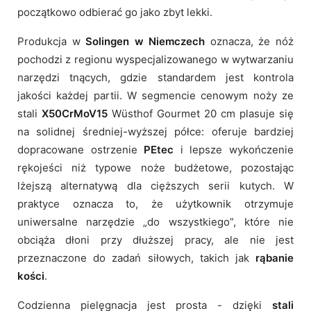
początkowo odbierać go jako zbyt lekki.
Produkcja w
Solingen w Niemczech
oznacza, że nóż
pochodzi z regionu wyspecjalizowanego w wytwarzaniu
narzędzi tnących, gdzie standardem jest kontrola
jakości każdej partii. W segmencie cenowym noży ze
stali
X50CrMoV15
Wüsthof Gourmet 20 cm plasuje się
na solidnej średniej-wyższej półce: oferuje bardziej
dopracowane ostrzenie
PEtec
i lepsze wykończenie
rękojeści niż typowe noże budżetowe, pozostając
lżejszą alternatywą dla cięższych serii kutych. W
praktyce oznacza to, że użytkownik otrzymuje
uniwersalne narzędzie „do wszystkiego”, które nie
obciąża dłoni przy dłuższej pracy, ale nie jest
przeznaczone do zadań siłowych, takich jak
rąbanie
kości
.
Codzienna pielęgnacja jest prosta - dzięki
stali