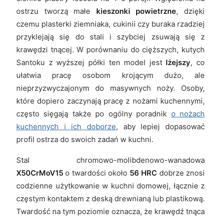
ostrzu tworzą małe
kieszonki powietrzne
, dzięki
czemu plasterki ziemniaka, cukinii czy buraka rzadziej
przyklejają się do stali i szybciej zsuwają się z
krawędzi tnącej. W porównaniu do cięższych, kutych
Santoku z wyższej półki ten model jest
lżejszy
, co
ułatwia pracę osobom krojącym dużo, ale
nieprzyzwyczajonym do masywnych noży. Osoby,
które dopiero zaczynają pracę z nożami kuchennymi,
często sięgają także po ogólny poradnik
o nożach
kuchennych i ich doborze
, aby lepiej dopasować
profil ostrza do swoich zadań w kuchni.
Stal chromowo-molibdenowo-wanadowa
X50CrMoV15
o twardości około
56 HRC
dobrze znosi
codzienne użytkowanie w kuchni domowej, łącznie z
częstym kontaktem z deską drewnianą lub plastikową.
Twardość na tym poziomie oznacza, że krawędź tnąca