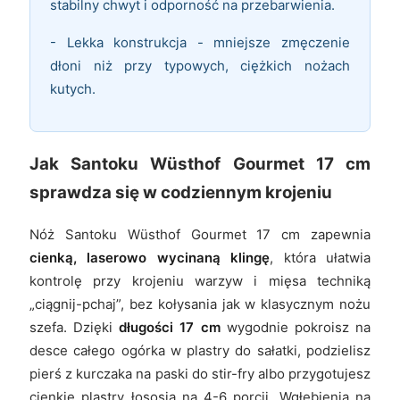
stabilny chwyt i odporność na przebarwienia.
- Lekka konstrukcja - mniejsze zmęczenie
dłoni niż przy typowych, ciężkich nożach
kutych.
Jak Santoku Wüsthof Gourmet 17 cm
sprawdza się w codziennym krojeniu
Nóż Santoku Wüsthof Gourmet 17 cm zapewnia
cienką, laserowo wycinaną klingę
, która ułatwia
kontrolę przy krojeniu warzyw i mięsa techniką
„ciągnij-pchaj”, bez kołysania jak w klasycznym nożu
szefa. Dzięki
długości 17 cm
wygodnie pokroisz na
desce całego ogórka w plastry do sałatki, podzielisz
pierś z kurczaka na paski do stir-fry albo przygotujesz
cienkie plastry łososia na 4-6 porcji. Wgłębienia na