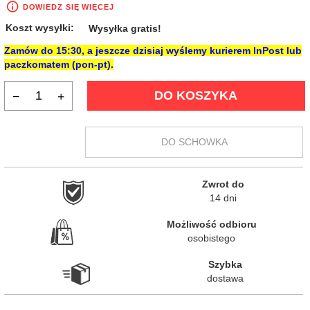
DOWIEDZ SIĘ WIĘCEJ
Koszt wysyłki:
Wysyłka gratis!
Zamów do
15:30
, a jeszcze dzisiaj wyślemy kurierem InPost lub
paczkomatem (pon-pt).
DO KOSZYKA
DO SCHOWKA
Zwrot do

14 dni
Możliwość odbioru

osobistego
Szybka

dostawa