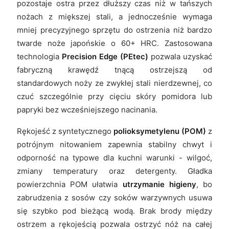
pozostaje ostra przez dłuższy czas niż w tańszych
nożach z miększej stali, a jednocześnie wymaga
mniej precyzyjnego sprzętu do ostrzenia niż bardzo
twarde noże japońskie o 60+ HRC. Zastosowana
technologia
Precision Edge (PEtec)
pozwala uzyskać
fabryczną krawędź tnącą ostrzejszą od
standardowych noży ze zwykłej stali nierdzewnej, co
czuć szczególnie przy cięciu skóry pomidora lub
papryki bez wcześniejszego nacinania.
Rękojeść z syntetycznego
polioksymetylenu (POM)
z
potrójnym nitowaniem zapewnia stabilny chwyt i
odporność na typowe dla kuchni warunki - wilgoć,
zmiany temperatury oraz detergenty. Gładka
powierzchnia POM ułatwia
utrzymanie higieny
, bo
zabrudzenia z sosów czy soków warzywnych usuwa
się szybko pod bieżącą wodą. Brak brody między
ostrzem a rękojeścią pozwala ostrzyć nóż na całej