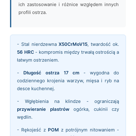
ich zastosowanie i różnice względem innych
profili ostrza.
- Stal nierdzewna
X50CrMoV15
, twardość ok.
56 HRC
- kompromis między trwałą ostrością a
łatwym ostrzeniem.
-
Długość ostrza 17 cm
- wygodna do
codziennego krojenia warzyw, mięsa i ryb na
desce kuchennej.
- Wgłębienia na klindze - ograniczają
przywieranie plastrów
ogórka, cukinii czy
wędlin.
- Rękojeść z
POM
z potrójnym nitowaniem -