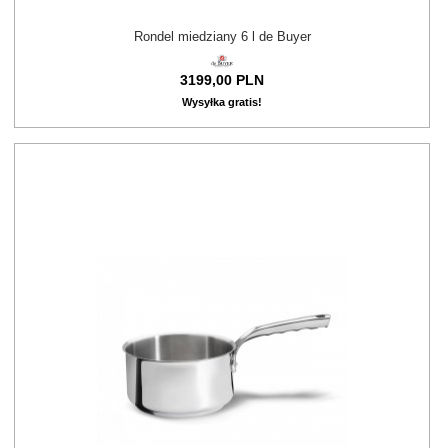
Rondel miedziany 6 l de Buyer
3199,
00
PLN
Wysyłka gratis!