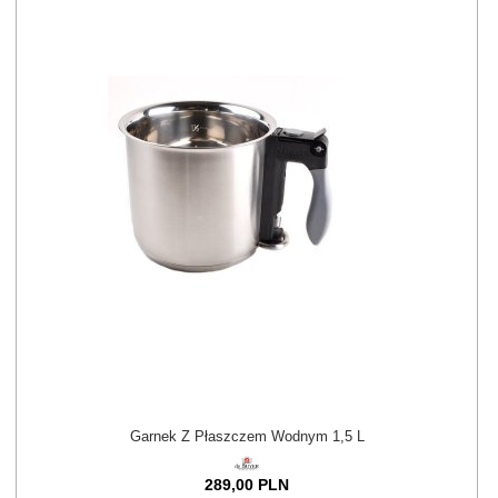
Garnek Z Płaszczem Wodnym 1,5 L
289,
00
PLN