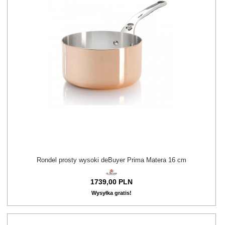
Rondel prosty wysoki deBuyer Prima Matera 16 cm
1739,
00
PLN
Wysyłka gratis!