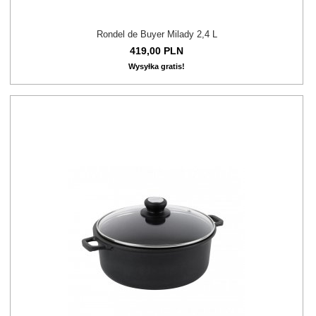
Rondel de Buyer Milady 2,4 L
419,
00
PLN
Wysyłka gratis!