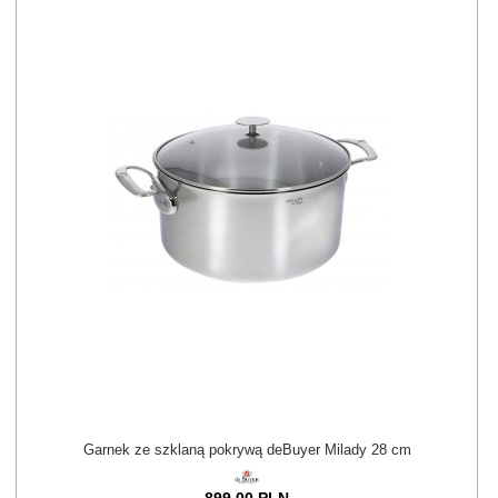
Garnek ze szklaną pokrywą deBuyer Milady 28 cm