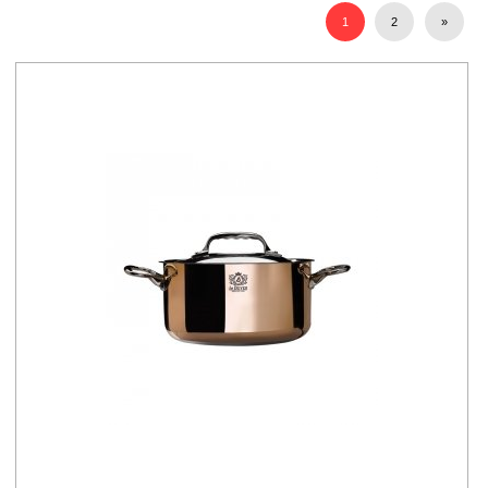
1
2
»