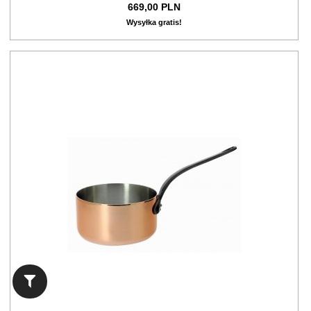
669,
00
PLN
Wysyłka gratis!