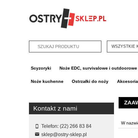
categories_sea
Scyzoryki
Noże EDC, survivalowe i outdoorowe
Noże kuchenne
Ostrzałki do noży
Akcesori
ZAA
Kontakt z nami
Telefon: (22) 266 83 84
sklep@ostry-sklep.pl