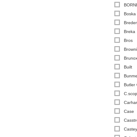
BORN
Boska
Bredem
Breka
Bros
Brown
Bruno
Built
Bunme
Butler
C.sco
Carhar
Case
Casst
Caste