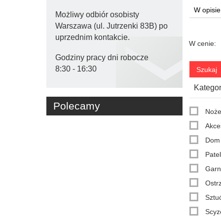
Możliwy odbiór osobisty
Warszawa (ul. Jutrzenki 83B) po
uprzednim kontakcie.
W cenie:
Godziny pracy dni robocze

8:30 - 16:30
Kategor
Polecamy
Noże
Akce
Dom
Patel
Garn
Ostrz
Sztu
Scyz