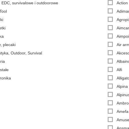
 EDC, survivalowe i outdoorowe
Action
Tool
Adiman
ki
Agropi
tki
Aimca
ka
Aimpoi
, plecaki
Air ar
tyka, Outdoor, Survival
Akceso
aria
Albain
stałe
Alfi
ronika
Alligat
Alpina
Alpinu
Ambrog
Amefa
Amus
Ansm