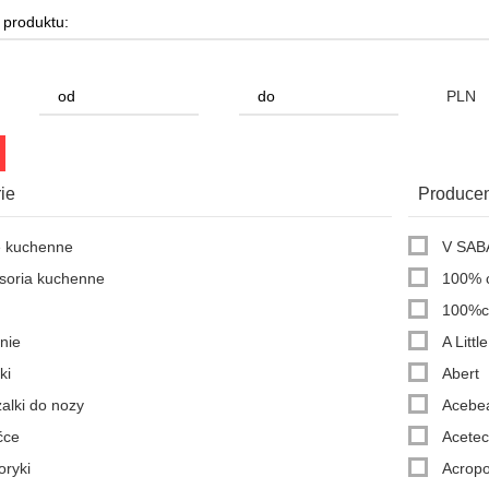
PLN
ie
Producen
 kuchenne
V SAB
soria kuchenne
100% 
100%c
nie
A Litt
ki
Abert
alki do nozy
Aceb
ćce
Acete
oryki
Acropo