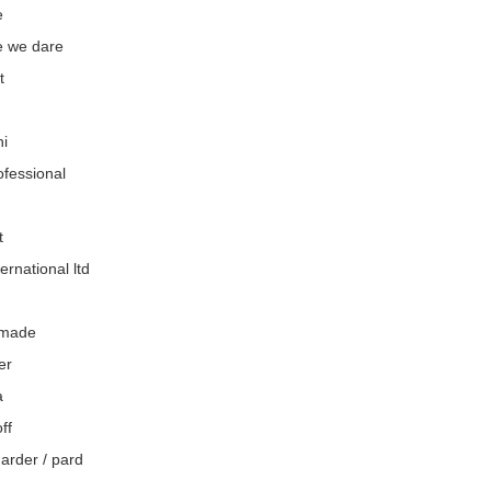
e
e we dare
t
ni
ofessional
t
ernational ltd
made
er
a
ff
arder / pard
e