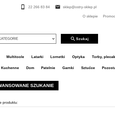
22 266 83 84
sklep@ostry-sklep.pl
O sklepie
Promoc
rcher
Szukaj
Multitoole
Latarki
Lornetki
Optyka
Torby, plecak
a Kuchenne
Dom
Patelnie
Garnki
Sztućce
Pozost
WANSOWANE SZUKANIE