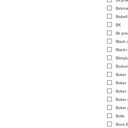
Birkm
Bisbell
BK
Bk pre
Black 
Black
Blimpl
Bodu
Boker
Boker
Boker 
Boker
Boker 
Bolle
Boos B