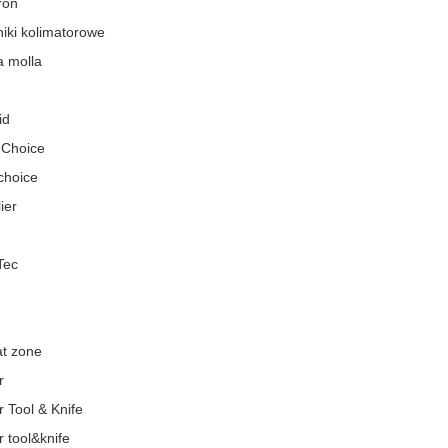
ron
iki kolimatorowe
a molla
id
 Choice
choice
ier
Tec
t zone
r
 Tool & Knife
 tool&knife