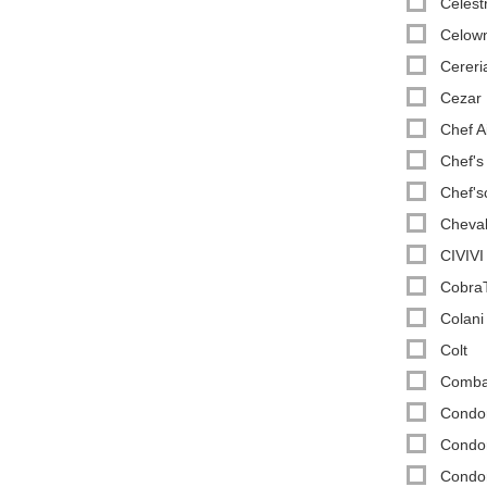
Celest
Celown
Cereri
Cezar
Chef A
Chef's
Chef's
Cheval
CIVIVI
Cobra
Colani
Colt
Comba
Condo
Condor
Condor