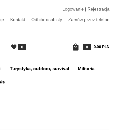
Logowanie
|
Rejestracja
je
Kontakt
Odbiór osobisty
Zamów przez telefon
0.00
PLN
0
0
i
Turystyka, outdoor, survival
Militaria
ałe