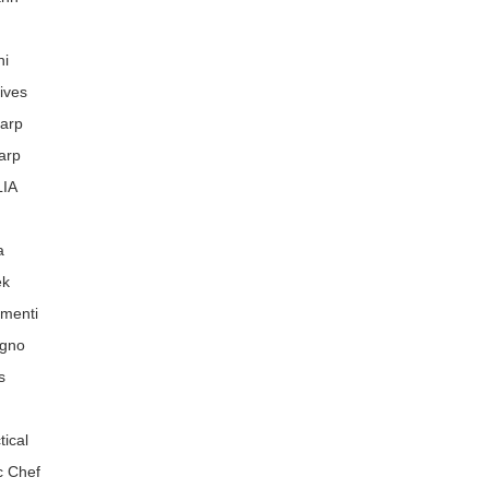
ni
ives
harp
arp
IA
a
ek
menti
egno
s
tical
ic Chef