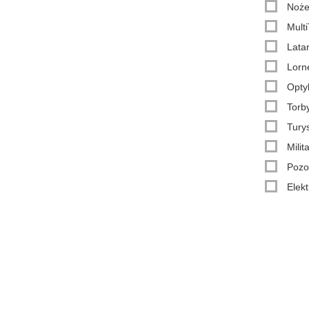
Noże
Multi
Latar
Lorne
Opty
Torby
Turys
Milit
Pozo
Elekt