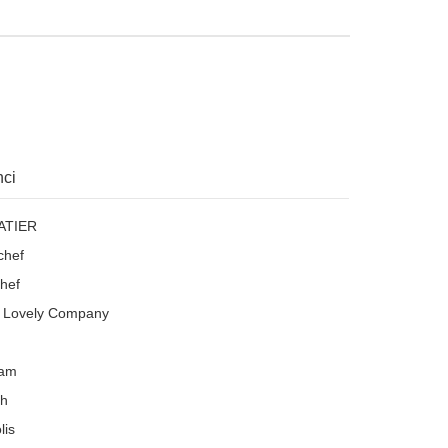
ci
ATIER
chef
hef
le Lovely Company
eam
ch
lis