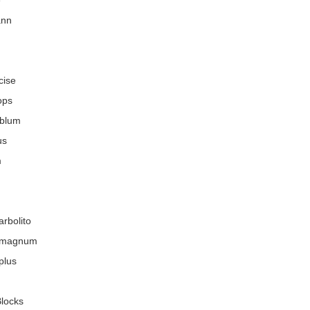
ann
cise
ops
+blum
us
m
arbolito
 magnum
plus
locks