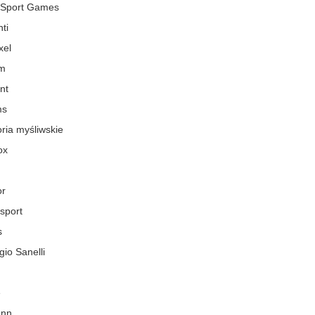
 Sport Games
ti
xel
m
nt
ms
ria myśliwskie
ox
or
 sport
s
io Sanelli
e
ann