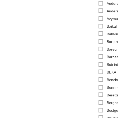
Auder
Auder
Azymu
Baikal
Ballari
Bar pr
Bareq
Barnet
Bcb int
BEKA
Bench
Benrin
Berett
Bergho
Bestgu
Bicycl