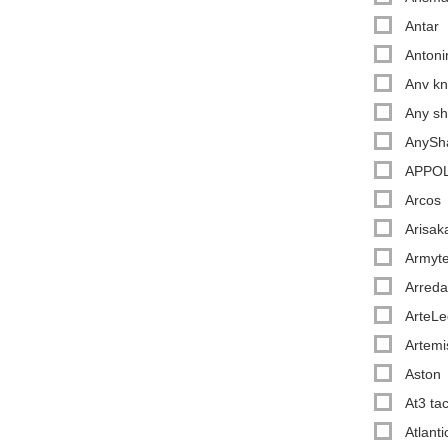
Antar
Antoni
Anv kn
Any s
AnySh
APPOL
Arcos
Arisak
Armyt
Arreda
ArteL
Artemi
Aston
At3 tac
Atlant