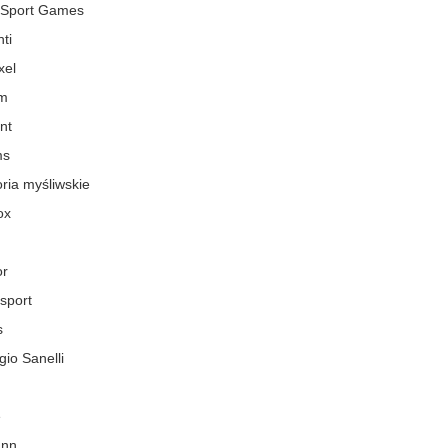
 Sport Games
ti
xel
m
nt
ms
ria myśliwskie
ox
or
 sport
s
io Sanelli
e
ann