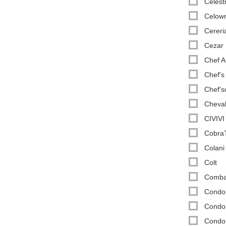
Celest
Celown
Cereri
Cezar
Chef A
Chef's
Chef's
Cheval
CIVIVI
Cobra
Colani
Colt
Comba
Condo
Condor
Condor