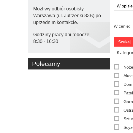
Możliwy odbiór osobisty
Warszawa (ul. Jutrzenki 83B) po
uprzednim kontakcie.
W cenie:
Godziny pracy dni robocze

8:30 - 16:30
Kategor
Polecamy
Noże
Akce
Dom
Patel
Garn
Ostrz
Sztu
Scyz