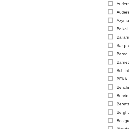
Auder
Auder
Azymu
Baikal
Ballari
Bar pr
Bareq
Barnet
Bcb int
BEKA
Bench
Benrin
Berett
Bergho
Bestgu
Bicycl