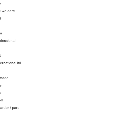
e
e we dare
t
ni
ofessional
t
ernational ltd
made
er
a
ff
arder / pard
e