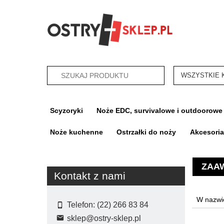
categories_sea
Scyzoryki
Noże EDC, survivalowe i outdoorowe
Noże kuchenne
Ostrzałki do noży
Akcesori
ZAA
Kontakt z nami
Telefon: (22) 266 83 84
sklep@ostry-sklep.pl