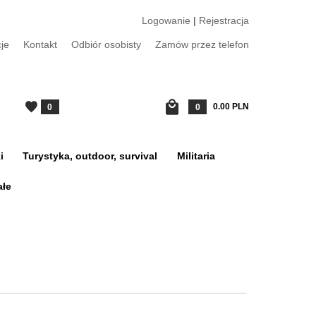
Logowanie
|
Rejestracja
je
Kontakt
Odbiór osobisty
Zamów przez telefon
0.00
PLN
0
0
i
Turystyka, outdoor, survival
Militaria
ałe