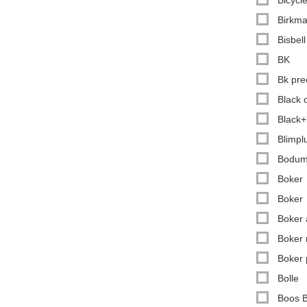
Birkm
Bisbell
BK
Bk pre
Black 
Black
Blimpl
Bodu
Boker
Boker
Boker 
Boker
Boker 
Bolle
Boos B