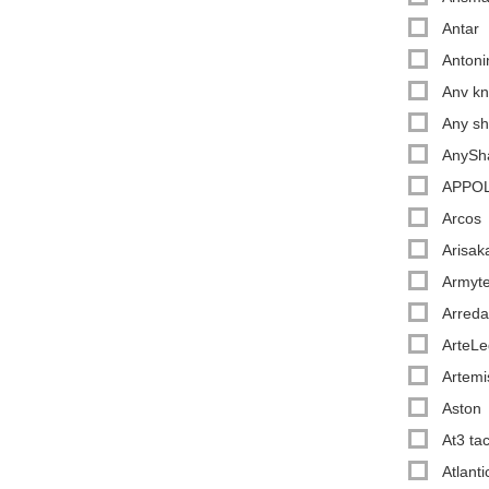
Antar
Antoni
Anv kn
Any s
AnySh
APPOL
Arcos
Arisak
Armyt
Arreda
ArteL
Artemi
Aston
At3 tac
Atlant