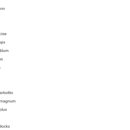
ann
cise
ops
+blum
us
m
arbolito
 magnum
plus
locks