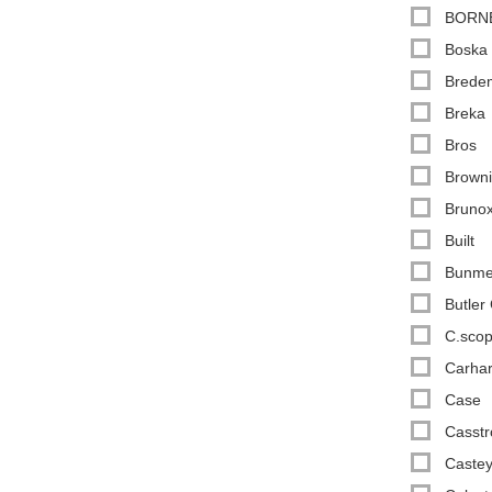
BORN
Boska
Bredem
Breka
Bros
Brown
Bruno
Built
Bunme
Butler
C.sco
Carhar
Case
Casst
Caste