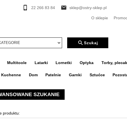
22 266 83 84
sklep@ostry-sklep.pl
O sklepie
Promoc
rcher
Szukaj
Multitoole
Latarki
Lornetki
Optyka
Torby, plecak
a Kuchenne
Dom
Patelnie
Garnki
Sztućce
Pozost
WANSOWANE SZUKANIE