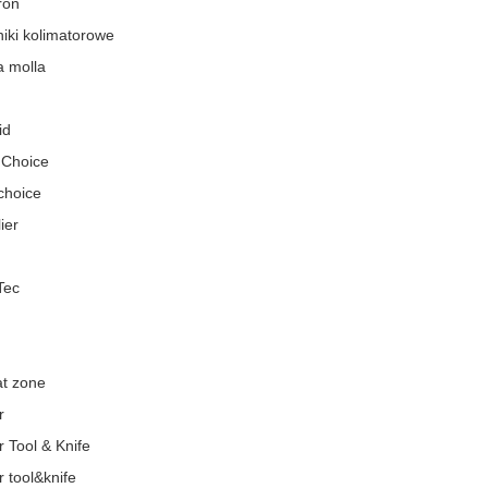
ron
iki kolimatorowe
a molla
id
 Choice
choice
ier
Tec
t zone
r
 Tool & Knife
 tool&knife