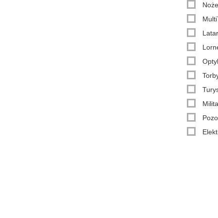
Noże
Multi
Latar
Lorne
Opty
Torby
Turys
Milit
Pozo
Elekt