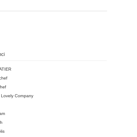
ci
ATIER
chef
hef
le Lovely Company
eam
ch
lis